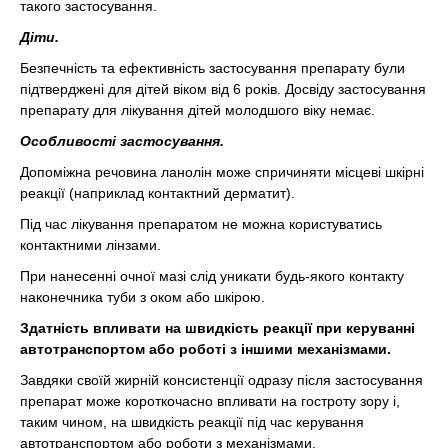
такого застосування.
Діти.
Безпечність та ефективність застосування препарату були
підтверджені для дітей віком від 6 років. Досвіду застосування
препарату для лікування дітей молодшого віку немає.
Особливості застосування.
Допоміжна речовина ланолін може спричиняти місцеві шкірні
реакції (наприклад контактний дерматит).
Під час лікування препаратом не можна користуватись
контактними лінзами.
При нанесенні очної мазі слід уникати будь-якого контакту
наконечника туби з оком або шкірою.
Здатність впливати на швидкість реакції при керуванні
автотранспортом або роботі з іншими механізмами.
Завдяки своїй жирній консистенції одразу після застосування
препарат може короткочасно впливати на гостроту зору і,
таким чином, на швидкість реакції під час керування
автотранспортом або роботи з механізмами.