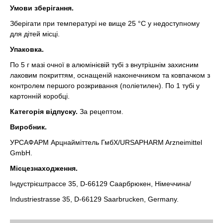
Умови зберігання.
Зберігати при температурі не вище 25 °С у недоступному
для дітей місці.
Упаковка.
По 5 г мазі очної в алюмінієвій тубі з внутрішнім захисним
лаковим покриттям, оснащеній наконечником та ковпачком з
контролем першого розкривання (поліетилен). По 1 тубі у
картонній коробці.
Категорія відпуску.
За рецептом.
Виробник.
УРСАФАРМ Арцнайміттель ГмбХ/URSAPHARM Arzneimittel
GmbH.
Місцезнаходження.
Індустрієштрассе 35, D-66129 Саарбрюкен, Німеччина/
Industriestrasse 35, D-66129 Saarbrucken, Germany.