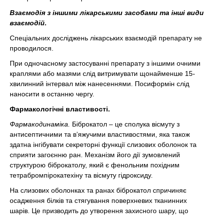
Взаємодія з іншими лікарськими засобами та інші види
взаємодій.
Спеціальних досліджень лікарських взаємодій препарату не
проводилося.
При одночасному застосуванні препарату з іншими очними
краплями або мазями слід витримувати щонайменше 15-
хвилинний інтервал між нанесеннями. Посиформін слід
наносити в останню чергу.
Фармакологічні властивості.
Фармакодинаміка.
Біброкатол – це сполука вісмуту з
антисептичними та в’яжучими властивостями, яка також
здатна інгібувати секреторні функції слизових оболонок та
сприяти загоєнню ран. Механізм його дії зумовлений
структурою біброкатолу, який є фенольним похідним
тетрабромпірокатехіну та вісмуту гідроксиду.
На слизових оболонках та ранах біброкатол спричиняє
осадження білків та стягування поверхневих тканинних
шарів. Це призводить до утворення захисного шару, що