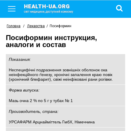
HEALTH-UA.ORG
світ медицини, доступний кожному
Головна
/
Лекарства
/
Посиформин
Посиформин инструкция,
аналоги и состав
Показания:
Неспецифічні подразнення зовнішніх оболонок ока
неінфекційного ґенезу, хронічні запалення краю повік
(хронічний блефарит), свіжі неінфіковані рани рогівки.
Форма випуска:
Мазь очна 2 % по 5 г у тубах № 1
Производитель, страна:
УРСАФАРМ Арцнайміттель ГмбХ, Німеччина