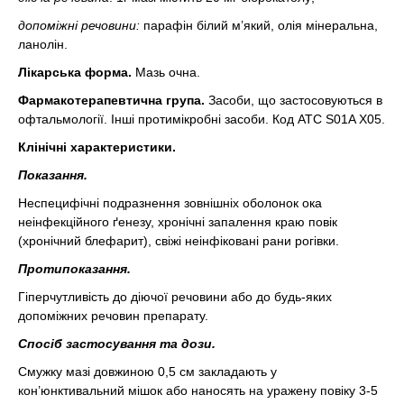
допоміжні речовини:
парафін білий м’який, олія мінеральна,
ланолін.
Лікарська форма.
Мазь очна.
Фармакотерапевтична група.
Засоби, що застосовуються в
офтальмології. Інші протимікробні засоби. Код АТС S01A X05.
Клінічні характеристики.
Показання.
Неспецифічні подразнення зовнішніх оболонок ока
неінфекційного ґенезу, хронічні запалення краю повік
(хронічний блефарит), свіжі неінфіковані рани рогівки.
Протипоказання.
Гіперчутливість до діючої речовини або до будь-яких
допоміжних речовин препарату.
Спосіб застосування та дози.
Смужку мазі довжиною 0,5 см закладають у
кон’юнктивальний мішок або наносять на уражену повіку 3-5