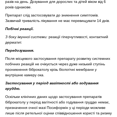
разів на день. Дозування для дорослих та дітей віком від 6
років однакове.
Препарат слід застосовувати до зникнення симптомів.
Зазвичай тривалість лікування не має перевищувати 14 днів.
Побічні реакції.
З боку імунної системи:
реакції гіперчутливості, контактний
дерматит.
Передозування.
Після місцевого застосування препарату розвитку системних
побічних реакцій не очікується через дуже низький ступінь
проникнення біброкатолу крізь біологічні мембрани у
внутрішню камеру ока.
Застосування у період вагітності або годування
груддю.
Оскільки клінічних даних щодо застосування препаратів
біброкатолу у період вагітності або годування груддю немає,
призначення очної мазі Посиформін у ці періоди можливе
лише після ретельної оцінки співвідношення користі та ризику