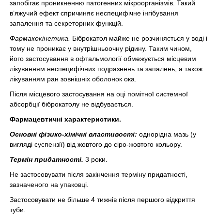
запобігає проникненню патогенних мікроорганізмів. Такий
в’яжучий ефект спричиняє неспецифічне інгібування
запалення та секреторних функцій.
Фармакокінетика.
Біброкатол майже не розчиняється у воді і
тому не проникає у внутрішньоочну рідину. Таким чином,
його застосування в офтальмології обмежується місцевим
лікуванням неспецифічних подразнень та запалень, а також
лікуванням ран зовнішніх оболонок ока.
Після місцевого застосування на оці помітної системної
абсорбції біброкатолу не відбувається.
Фармацевтичні характеристики.
Основні фізико-хімічні властивості:
однорідна мазь (у
вигляді суспензії) від жовтого до сіро-жовтого кольору.
Термін придатності.
3 роки.
Не застосовувати після закінчення терміну придатності,
зазначеного на упаковці.
Застосовувати не більше 4 тижнів після першого відкриття
туби.