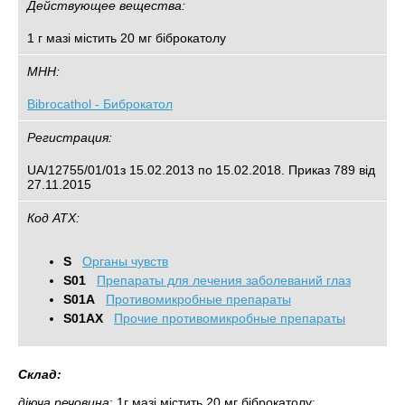
Действующее вещества:
1 г мазі містить 20 мг біброкатолу
МНН:
Bibrocathol - Биброкатол
Регистрация:
UA/12755/01/01з 15.02.2013 по 15.02.2018. Приказ 789 від
27.11.2015
Код АТХ:
S
Органы чувств
S01
Препараты для лечения заболеваний глаз
S01A
Противомикробные препараты
S01AX
Прочие противомикробные препараты
Склад:
діюча речовина
: 1г мазі містить 20 мг біброкатолу;