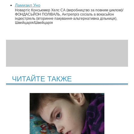
Ламизил Уно
Новартіс Консьюмер Хелс СА (виробництво за повним циклом)/
ФОНДАСЬЙОН ПОЛІВАЛЬ, Антрепріз сосіаль а вокасьйон
індюстріель (вторинне пакування-альтернативна дільниця),
Швейцарія/Швейцарія
ЧИТАЙТЕ ТАКЖЕ