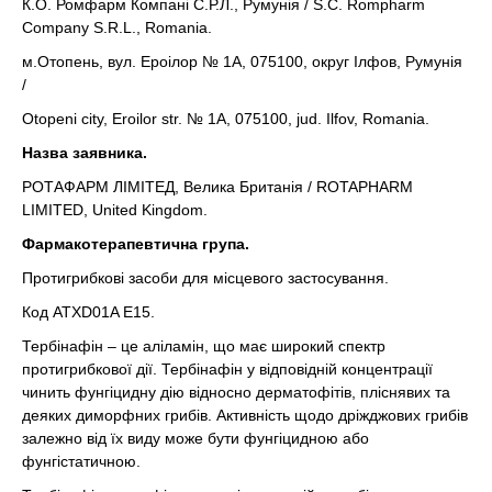
К.О. Ромфарм Компані С.Р.Л., Румунія / S.C. Rompharm
Company S.R.L., Romania.
м.Отопень, вул. Ероілор № 1А, 075100, округ Ілфов, Румунія
/
Otopeni сity, Eroilor str. № 1A, 075100, jud. Ilfov, Romania.
Назва заявника.
РОТАФАРМ ЛІМІТЕД, Велика Британія / ROTAPHARM
LIMITED, United Kingdom.
Фармакотерапевтична група.
Протигрибкові засоби для місцевого застосування.
Код АТХD01A E15.
Тербінафін – це аліламін, що має широкий спектр
протигрибкової дії. Тербінафін у відповідній концентрації
чинить фунгіцидну дію відносно дерматофітів, пліснявих та
деяких диморфних грибів. Активність щодо дріжджових грибів
залежно від їх виду може бути фунгіцидною або
фунгістатичною.