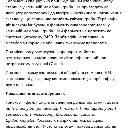
Тербінафін специфічно пригнічує ранній етап біосинтезу
стеринів у клітинній мембрані гриба. Це призводить до
дефіциту ергостеролу і до внутрішньоклітинного накопичення
сквалену, що спричиняє загибель клітини гриба. Тербінафін
діє шляхом інгібування ферменту скваленепоксидази у
клітинній мембрані гриба. Цей фермент не належить до
системи цитохрому Р450. Тербінафін не впливає на
метаболізм гормонів або інших лікарських препаратів.
При місцевому застосуванні препарат майже не
всмоктується, швидко починає діяти, ефективний при
нетривалому лікуванні (7 днів).
При зовнішньому застосуванні абсорбується менше 5 %
застосованої дози, тому системна експозиція тербінафіну
дуже незначна.
Показання для застосування.
Грибкові інфекції шкіри, спричинені дерматофітами, такими
як
Trichophyton
(наприклад,
T. rubrum, T.mentagrophytes, T.
verrucosum, T. violaceum
),
Microsporum canis
та
Epidermophyton floccosum
, наприклад, міжпальцева
епідермофітія стоп («стопа атлета»), пахова дерматофітія