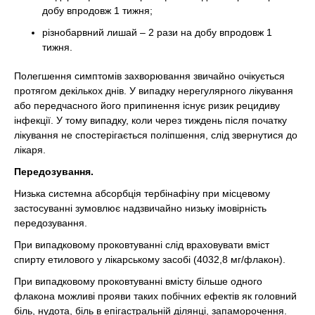
добу впродовж 1 тижня;
різнобарвний лишай – 2 рази на добу впродовж 1
тижня.
Полегшення симптомів захворювання звичайно очікується
протягом декількох днів. У випадку нерегулярного лікування
або передчасного його припинення існує ризик рецидиву
інфекції. У тому випадку, коли через тиждень після початку
лікування не спостерігається поліпшення, слід звернутися до
лікаря.
Передозування.
Низька системна абсорбція тербінафіну при місцевому
застосуванні зумовлює надзвичайно низьку імовірність
передозування.
При випадковому проковтуванні слід враховувати вміст
спирту етилового у лікарському засобі (4032,8 мг/флакон).
При випадковому проковтуванні вмісту більше одного
флакона можливі прояви таких побічних ефектів як головний
біль, нудота, біль в епігастральній ділянці, запаморочення.