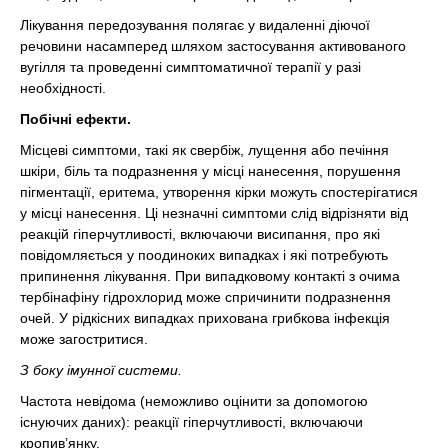
Лікування передозування полягає у видаленні діючої
речовини насамперед шляхом застосування активованого
вугілля та проведенні симптоматичної терапії у разі
необхідності.
Побічні ефекти.
Місцеві симптоми, такі як свербіж, лущення або печіння
шкіри, біль та подразнення у місці нанесення, порушення
пігментації, еритема, утворення кірки можуть спостерігатися
у місці нанесення. Ці незначні симптоми слід відрізняти від
реакцій гіперчутливості, включаючи висипання, про які
повідомляється у поодиноких випадках і які потребують
припинення лікування. При випадковому контакті з очима
тербінафіну гідрохлорид може спричинити подразнення
очей. У рідкісних випадках прихована грибкова інфекція
може загостритися.
З боку імунної системи.
Частота невідома (неможливо оцінити за допомогою
існуючих даних): реакції гіперчутливості, включаючи
кропив’янку.