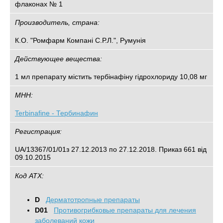
флаконах № 1
Производитель, страна:
К.О. "Ромфарм Компані С.Р.Л.", Румунія
Действующее вещества:
1 мл препарату містить тербінафіну гідрохлориду 10,08 мг
МНН:
Terbinafine - Тербинафин
Регистрация:
UA/13367/01/01з 27.12.2013 по 27.12.2018. Приказ 661 від
09.10.2015
Код АТХ:
D
Дерматотропные препараты
D01
Противогрибковые препараты для лечения
заболеваний кожи