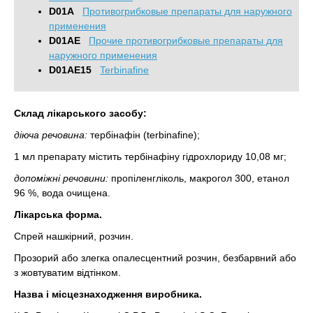
D01A
Противогрибковые препараты для наружного
применения
D01AE
Прочие противогрибковые препараты для
наружного применения
D01AE15
Terbinafine
Склад лікарського засобу:
діюча речовина:
тербінафін (terbinafine);
1 мл препарату містить тербінафіну гідрохлориду 10,08 мг;
допоміжні речовини:
пропіленгліколь, макрогол 300, етанол
96 %, вода очищена.
Лікарська форма.
Спрей нашкірний, розчин.
Прозорий або злегка опалесцентний розчин, безбарвний або
з жовтуватим відтінком.
Назва і місцезнаходження виробника.