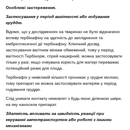
Особливі застереження.
Застосування у період вагітності або годування
груддю.
Відомо, що у дослідженнях на тваринах не було відзначено
впливу тербінафіну на здатність до запліднення та
ембріотоксичної дії тербінафіну. Клінічний досвід
застосування вагітним жінкам обмежений, тому у період
вагітності Тербінорм, спрей нашкірний, можна застосовувати
тільки у разі, якщо очікувана користь для матері переважає
потенційний ризик для плода.
Тербінафін у невеликій кількості проникає у грудне молоко,
тому препарат не можна застосовувати матерям у період
годування груддю.
Слід уникати контакту немовлят з будь-якою ділянкою шкіри,
на яку наносили препарат.
Здатність впливати на швидкість реакції при
керуванні автотранспортом або роботі з іншими
механізмами