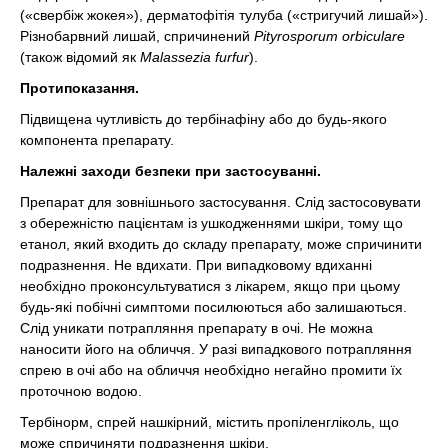
(«свербіж жокея»), дерматофітія тулуба («стригучий лишай»).
Різнобарвний лишай, спричинений
Pityrosporum orbiculare
(також відомий як
Malassezia furfur
).
Протипоказання.
Підвищена чутливість до тербінафіну або до будь-якого
компонента препарату.
Належні заходи безпеки при застосуванні.
Препарат для зовнішнього застосування. Слід застосовувати
з обережністю пацієнтам із ушкодженнями шкіри, тому що
етанол, який входить до складу препарату, може спричинити
подразнення. Не вдихати. При випадковому вдиханні
необхідно проконсультуватися з лікарем, якщо при цьому
будь-які побічні симптоми посилюються або залишаються.
Слід уникати потрапляння препарату в очі. Не можна
наносити його на обличчя. У разі випадкового потрапляння
спрею в очі або на обличчя необхідно негайно промити їх
проточною водою.
Тербінорм, спрей нашкірний, містить пропіленгліколь, що
може спричиняти подразнення шкіри.