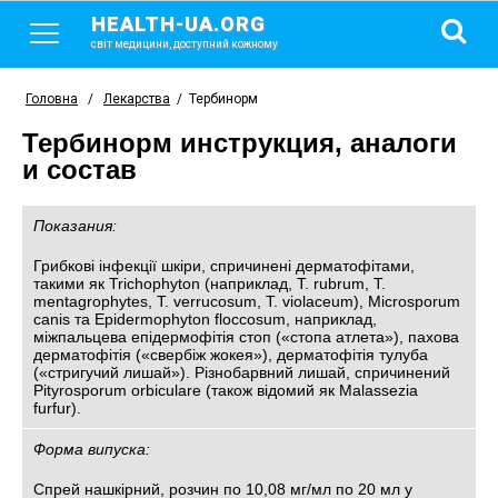
HEALTH-UA.ORG
світ медицини, доступний кожному
Головна
/
Лекарства
/
Тербинорм
Тербинорм инструкция, аналоги
и состав
Показания:
Грибкові інфекції шкіри, спричинені дерматофітами,
такими як Trichophyton (наприклад, T. rubrum, T.
mentagrophytes, T. verrucosum, T. violaceum), Microsporum
canis та Epidermophyton floccosum, наприклад,
міжпальцева епідермофітія стоп («стопа атлета»), пахова
дерматофітія («свербіж жокея»), дерматофітія тулуба
(«стригучий лишай»). Різнобарвний лишай, спричинений
Pityrosporum orbiculare (також відомий як Malassezia
furfur).
Форма випуска:
Спрей нашкірний, розчин по 10,08 мг/мл по 20 мл у