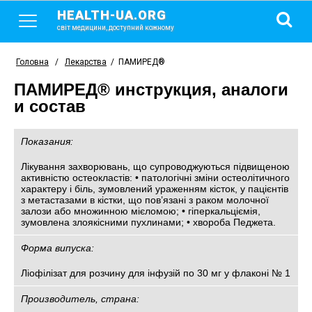
HEALTH-UA.ORG
світ медицини, доступний кожному
Головна
/
Лекарства
/
ПАМИРЕД®
ПАМИРЕД® инструкция, аналоги
и состав
Показания:
Лікування захворювань, що супроводжуються підвищеною
активністю остеокластів: • патологічні зміни остеолітичного
характеру і біль, зумовлений ураженням кісток, у пацієнтів
з метастазами в кістки, що пов’язані з раком молочної
залози або множинною мієломою; • гіперкальціємія,
зумовлена злоякісними пухлинами; • хвороба Педжета.
Форма випуска:
Ліофілізат для розчину для інфузій по 30 мг у флаконі № 1
Производитель, страна: