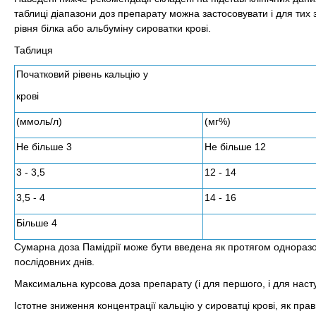
таблиці діапазони доз препарату можна застосовувати і для тих зн
рівня білка або альбуміну сироватки крові.
Таблиця
Початковий рівень кальцію у
крові
(ммоль/л)
(мг%)
Не більше 3
Не більше 12
3 - 3,5
12 - 14
3,5 - 4
14 - 16
Більше 4
Сумарна доза Памідрії може бути введена як протягом одноразово
послідовних днів.
Максимальна курсова доза препарату (і для першого, і для наступ
Істотне зниження концентрації кальцію у сироватці крові, як пра