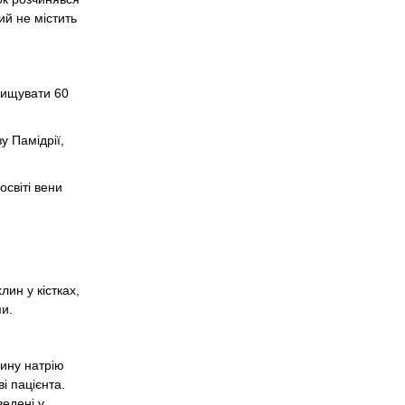
ий не містить
вищувати 60
.
у Памідрії,
освіті вени
лин у кістках,
ми.
чину натрію
і пацієнта.
ведені у