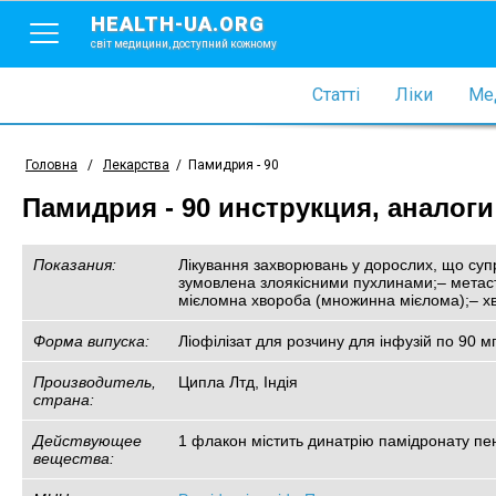
HEALTH-UA.ORG
світ медицини, доступний кожному
Статті
Ліки
Мед
Головна
/
Лекарства
/
Памидрия - 90
Памидрия - 90 инструкция, аналоги
Показания:
Лікування захворювань у дорослих, що супр
зумовлена злоякісними пухлинами;– метаста
мієломна хвороба (множинна мієлома);– х
Форма випуска:
Ліофілізат для розчину для інфузій по 90 
Производитель,
Ципла Лтд, Індія
страна:
Действующее
1 флакон містить динатрію памідронату пен
вещества: