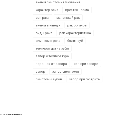
анемія симптоми і лікування
характер рака
креатин норма
сон раки
маленький рак
анемія вікіпедія
рак органов
виды рака
рак характеристика
симптомы рака
болит зуб
температура на зубы
запор и температура
порошок от запора
кал при запоре
запор
запор симптомы
симптомы зубов
запор при гастрите
шок розчинявся