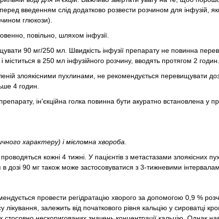
 перед введенням слід додатково розвести розчином для інфузій, як
зчином глюкози).
венно, повільно, шляхом інфузії.
щувати 90 мг/250 мл. Швидкість інфузії препарату не повинна пере
 і міститься в 250 мл інфузійного розчину, вводять протягом 2 годин
овленій злоякісними пухлинами, не рекомендується перевищувати доз
льше 4 годин.
ї препарату, ін'єкційна голка повинна бути акуратно встановлена у пр
чного характеру) і мієломна хвороба.
 проводяться кожні 4 тижні. У пацієнтів з метастазами злоякісних пух
 в дозі 90 мг також може застосовуватися з 3-тижневими інтервала
мендується провести регідратацію хворого за допомогою 0,9 % роз
 лікування, залежить від початкового рівня кальцію у сироватці кров
их стосовно нескоригованих значень концентрації кальцію. Однак на