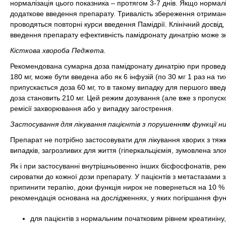
нормалізація цього показника – протягом 3-7 днів. Якщо нормалі
додаткове введення препарату. Тривалість збереження отриманог
проводяться повторні курси введення Памідрії. Клінічний досвід, 
введення препарату ефективність памідронату динатрію може з
Кісткова хвороба Педжета.
Рекомендована сумарна доза памідронату динатрію при проведен
180 мг, може бути введена або як 6 інфузій (по 30 мг 1 раз на тиж
припускається доза 60 мг, то в такому випадку для першого вве
доза становить 210 мг. Цей режим дозування (але вже з пропуск
ремісії захворювання або у випадку загострення.
Застосування для лікування пацієнтів з порушенням функції ни
Препарат не потрібно застосовувати для лікування хворих з тяж
випадків, загрозливих для життя (гіперкальціємія, зумовлена зл
Як і при застосуванні внутрішньовенно інших бісфосфонатів, ре
сироватки до кожної дози препарату. У пацієнтів з метастазами з
припинити терапію, доки функція нирок не повернеться на 10 % 
рекомендація основана на дослідженнях, у яких погіршання функ
для пацієнтів з нормальним початковим рівнем креатиніну,