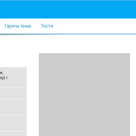
Гаряча тема
Тести
я,
у) і