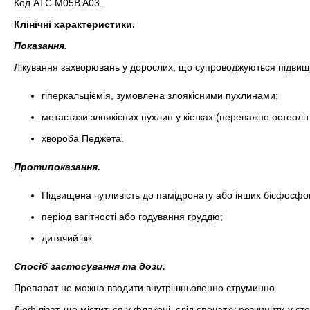
Код АТС M05B A03.
Клінічні характеристики.
Показання.
Лікування захворювань у дорослих, що супроводжуються підвище
гіперкальціємія, зумовлена злоякісними пухлинами;
метастази злоякісних пухлин у кістках (переважно остеолі
хвороба Педжета.
Протипоказання.
Підвищена чутливість до памідронату або інших бісфосфон
період вагітності або годування груддю;
дитячий вік.
Спосіб застосування та дози.
Препарат не можна вводити внутрішньовенно струминно.
Ліофілізат, що міститься у флаконі, слід спочатку розчинити у с