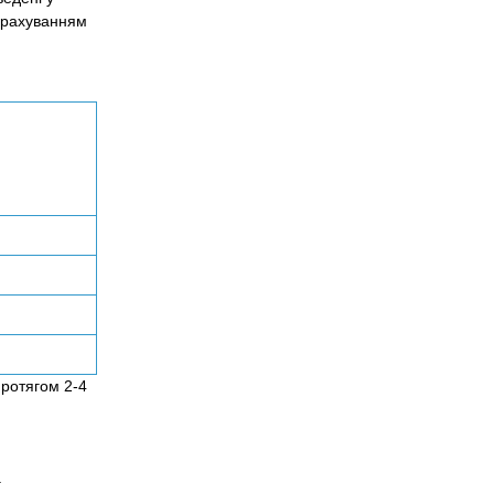
 урахуванням
протягом 2-4
а