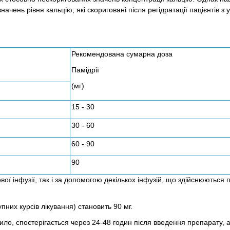
ачень рівня кальцію, які скориговані після регідратації пацієнтів з
Рекомендована сумарна доза
Памідрії
(мг)
15 - 30
30 - 60
60 - 90
90
ї інфузії, так і за допомогою декількох інфузій, що здійснюються 
них курсів лікування) становить 90 мг.
вило, спостерігається через 24-48 годин після введення препарату, 