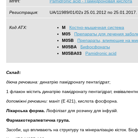
МНН:
Pamidronic acid - Памидроновая кислота
Регистрация:
UA/11989/01/02з 25.01.2012 по 25.01.2017.
Код АТХ:
M
Костно-мышечная система
M05
Препараты для лечения забол
M05B
Препараты, влияющие на ми
M05BA
Бифосфонаты
M05BA03
Pamidronic acid
Склад:
діюча речовина:
динатрію памідронату пентагідрат;
1 флакон містить динатрію памідронату пентагідрат, еквівалент
допоміжні речовини:
маніт (Е 421), кислота фосфорна.
Лікарська форма.
Ліофілізат для розчину для інфузій.
Фармакотерапевтична група.
Засоби, що впливають на структуру та мінералізацію кісток. Біс