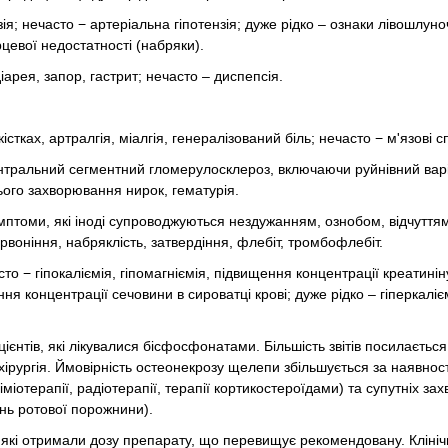
зія; нечасто − артеріальна гіпотензія; дуже рідко – ознаки лівошлуно
рцевої недостатності (набряки).
іарея, запор, гастрит; нечасто – диспепсія.
істках, артралгія, міалгія, генералізований біль; нечасто − м'язові с
центральний сегментний гломерулосклероз, включаючи руйнівний варі
ього захворювання нирок, гематурія.
мптоми, які іноді супроводжуються нездужанням, ознобом, відчуттям
ервоніння, набряклість, затвердіння, флебіт, тромбофлебіт.
то − гіпокаліємія, гіпомагніємія, підвищення концентрації креатинін
ня концентрації сечовини в сироватці крові; дуже рідко – гіперкаліє
єнтів, які лікувалися бісфосфонатами. Більшість звітів посилається
рургія. Ймовірність остеонекрозу щелепи збільшується за наявност
іміотерапії, радіотерапії, терапії кортикостероїдами) та супутніх з
ань ротової порожнини).
 які отримали дозу препарату, що перевищує рекомендовану. Клініч