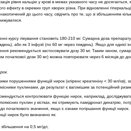
зація рівня кальцію у крові в межах указаного часу не досягається,
о ефекту в окремих груп хворих різна. При відновленні гіперкальці
накопичений до цього часу, свідчить про те, що зі збільшенням кільк
нижуватися.
ні курсу лікування становить 180-210 мг. Сумарна доза препарату
день), або як 3 інфузії (по 60 мг через тиждень). Якщо для однієї ін
дення рекомендується застосовувати дозу 30 мг. Таким чином, сума
ом початкової дози 30 мг) можна повторювати через 6 місяців до д
рок.
кими порушеннями функцій нирок (кліренс креатиніну < 30 мл/хв), з
оякісними пухлинами, де результат є вагомішим за потенційний ризик
комендується контролювати функцію нирок, наприклад, досліджуват
лоякісних пухлин у кістках, які отримують памідронат динатрію, пот
до початкового значення, якщо є ознаки погіршання функції нирок.
ції нирок було визначено як:
 збільшення на 0,5 мг/дл;