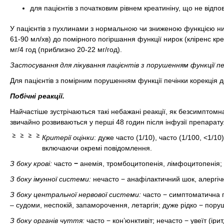
для пацієнтів з початковим рівнем креатиніну, що не відпов
У пацієнтів з пухлинами з нормальною чи зниженою функцією нир
61-90 мл/хв) до помірного погіршання функції нирок (кліренс кр
мг/4 год (приблизно 20-22 мг/год).
Застосування для лікування пацієнтів з порушенням функції пе
Для пацієнтів з помірним порушенням функції печінки корекція д
Побічні реакції.
Найчастіше зустрічаються такі небажані реакції, як безсимптомна
звичайно розвиваються у перші 48 годин після інфузії препарату
Критерії оцінки
: дуже часто (
1/10), часто (
1/100, <1/10)
включаючи окремі повідомлення.
З боку крові:
часто
−
анемія, тромбоцитопенія, лімфоцитопенія; 
З боку імунної системи:
нечасто − анафілактичний шок, алергічн
З боку центральної нервової системи:
часто − симптоматична гі
– судоми, неспокій, запаморочення, летаргія; дуже рідко − поруш
З боку органів чуття:
часто − кон’юнктивіт; нечасто − увеїт (ірит