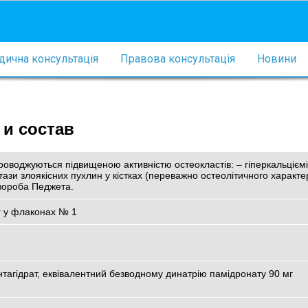
ична консультація
Правова консультація
Новини
 и состав
оводжуються підвищеною активністю остеокластів: – гіперкальціємі
зи злоякісних пухлин у кістках (переважно остеолітичного характер
вороба Педжета.
мг у флаконах № 1
тагідрат, еквівалентний безводному динатрію памідронату 90 мг