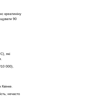
нс креатиніну
вищувати 90
С), які
я.
/10 000),
 Квінке.
ість; нечасто