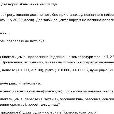
ідає нормі, збільшення на 1 мг/дл.
ок регулювання дози не потрібно при станах від незначного (кліре
еатиніну 30-60 мл/хв). Для таких пацієнтів інфузія не повинна пере
чінки.
ози препарату не потрібна.
 гіпокальціємія і пропасниця (підвищення температури тіла на 1-2 °
. Пропасниця, як правило, минає самостійно і не потребує лікуванн
, нечасто (
1/1000, <1/100), рідко (
1/10 000, <1/1 000), дуже рідко (<1
дуже рідко − лейкопенія.
і реакції (включаючи анафілактоїдні), бронхоспазм/задишка, набряк
покальціємія (парестезія, тетанія), головний біль, безсоння, сонлив
ення орієнтації, зорові галюцинації.
, іридоцикліт); дуже рідко − склерит, епісклерит, ксантопсія.