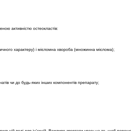
ною активністю остеокластів:
тичного характеру) і мієломна хвороба (множинна мієлома);
атів чи до будь-яких інших компонентів препарату;
терильній воді для ін'єкцій. Важливо звертати увагу на те, щоб поро