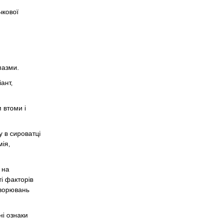
чкової
пазми.
ант,
 втоми і
у в сироватці
мія,
 на
і факторів
ахворювань
ні ознаки