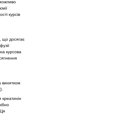
 можливо
ємії
ості курсів
, що досягає
фузії
рна курсова
осягнення
а винятком
).
и креатинін
рібно
 Ця