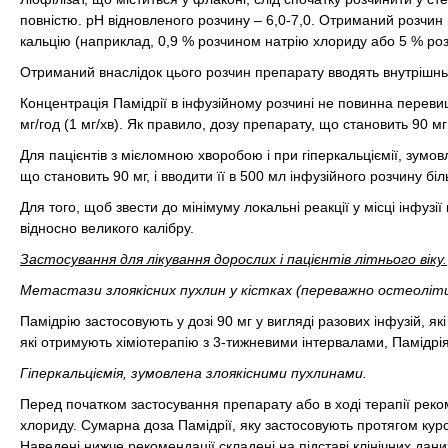
повністю. рН відновленого розчину – 6,0-7,0. Отриманий розчин
кальцію (наприклад, 0,9 % розчином натрію хлориду або 5 % ро
Отриманий внаслідок цього розчин препарату вводять внутрішньо
Концентрація Памідрії в інфузійному розчині не повинна переви
мг/год (1 мг/хв). Як правило, дозу препарату, що становить 90 мг
Для пацієнтів з мієломною хворобою і при гіперкальціємії, зум
що становить 90 мг, і вводити її в 500 мл інфузійного розчину бі
Для того, щоб звести до мінімуму локальні реакції у місці інфузі
відносно великого калібру.
Застосування для лікування дорослих і пацієнтів літнього віку.
Метастази злоякісних пухлин у кістках (переважно остеоліти
Памідрію застосовують у дозі 90 мг у вигляді разових інфузій, які
які отримують хіміотерапію з 3-тижневими інтервалами, Памідрія
Гіперкальціємія, зумовлена злоякісними пухлинами.
Перед початком застосування препарату або в ході терапії реко
хлориду. Сумарна доза Памідрії, яку застосовують протягом курсу
Наведені нижче рекомендації складені на підставі клінічних дан