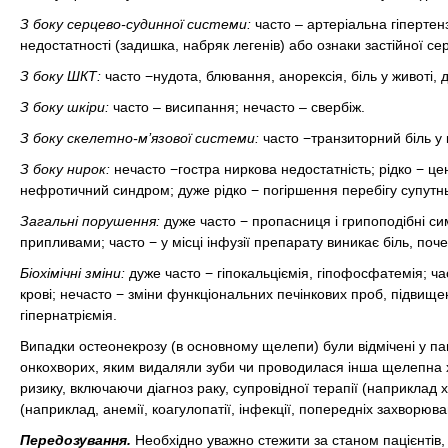
З боку серцево-судинної системи:
часто – артеріальна гіпертен
недостатності (задишка, набряк легенів) або ознаки застійної се
З боку ШКТ:
часто −нудота, блювання, анорексія, біль у животі, д
З боку шкіри:
часто – висипання; нечасто – свербіж.
З боку скелетно-м’язової системи:
часто −транзиторний біль у к
З боку нирок:
нечасто −гостра ниркова недостатність; рідко − 
нефротичний синдром; дуже рідко − погіршення перебігу супутн
Загальні порушення:
дуже часто − пропасниця і грипоподібні си
припливами; часто − у місці інфузії препарату виникає біль, поч
Біохімічні зміни:
дуже часто − гіпокальціємія, гіпофосфатемія; час
крові; нечасто − зміни функціональних печінкових проб, підвищен
гіпернатріємія.
Випадки остеонекрозу (в основному щелепи) були відмічені у паці
онкохворих, яким видаляли зуби чи проводилася інша щелепна хі
ризику, включаючи діагноз раку, супровідної терапії (наприклад х
(наприклад, анемії, коагулопатії, інфекції, попередніх захворюв
Передозування.
Необхідно уважно стежити за станом пацієнтів,