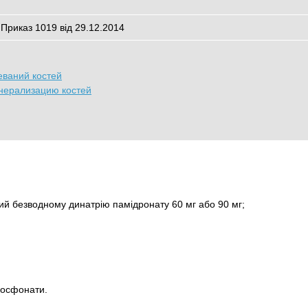
 Приказ 1019 від 29.12.2014
еваний костей
нерализацию костей
ний безводному динатрію памідронату 60 мг або 90 мг;
фосфонати.