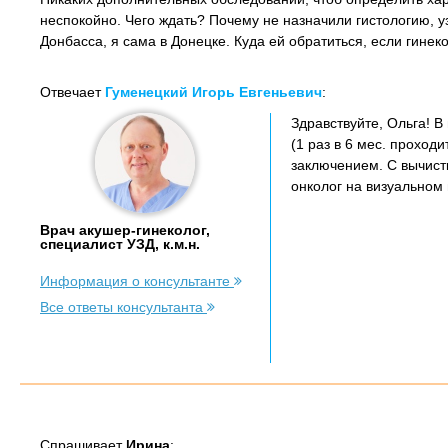
неспокойно. Чего ждать? Почему не назначили гистологию, у
Донбасса, я сама в Донецке. Куда ей обратиться, если гинек
Отвечает
Гуменецкий Игорь Евгеньевич
:
Здравствуйте, Ольга! В
(1 раз в 6 мес. проход
заключением. С вычистк
онколог на визуальном 
Врач акушер-гинеколог,
специалист УЗД, к.м.н.
Информация о консультанте
Все ответы консультанта
Спрашивает
Ирина
: