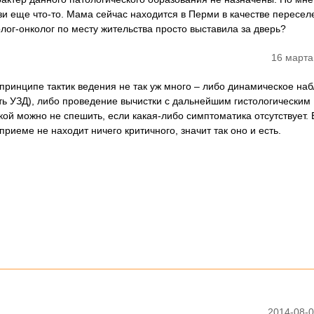
зи еще что-то. Мама сейчас находится в Перми в качестве пересел
олог-онколог по месту жительства просто выставила за дверь?
16 марта
 принципе тактик ведения не так уж много – либо динамическое н
ить УЗД), либо проведение вычистки с дальнейшим гистологическим
ой можно не спешить, если какая-либо симптоматика отсутствует. 
приеме не находит ничего критичного, значит так оно и есть.
2014-08-0