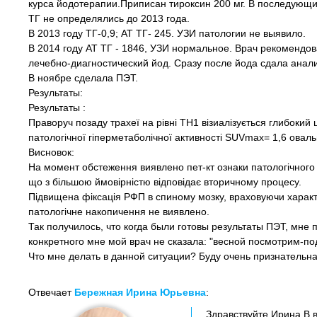
курса йодотерапии.Приписан тироксин 200 мг. В последующ
ТГ не определялись до 2013 года.
В 2013 году ТГ-0,9; АТ ТГ- 245. УЗИ патологии не выявило.
В 2014 году АТ ТГ - 1846, УЗИ нормальное. Врач рекомендов
лечебно-диагностический йод. Сразу после йода сдала анализ
В ноябре сделала ПЭТ.
Результаты:
Результаты :
Праворуч позаду трахеї на рівні ТН1 візиалізується глибокий
патологічної гіперметаболічної активності SUVmax= 1,6 овал
Висновок:
На момент обстеження виявлено пет-кт ознаки патологічного
що з більшою ймовірністю відповідає вторичному процесу.
Підвищена фіксація РФП в спиному мозку, враховуючи характ
патологічне накопичення не виявлено.
Так получилось, что когда были готовы результаты ПЭТ, мне
конкретного мне мой врач не сказала: "весной посмотрим-по
Что мне делать в данной ситуации? Буду очень признательна
Отвечает
Бережная Ирина Юрьевна
:
Здравствуйте Ирина В 