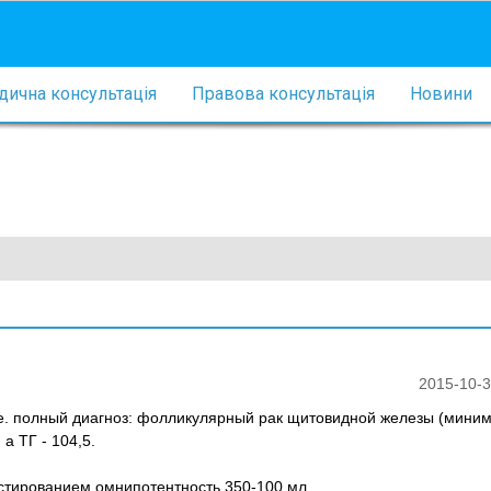
ична консультація
Правова консультація
Новини
2015-10-3
е. полный диагноз: фолликулярный рак щитовидной железы (мини
а ТГ - 104,5.
стированием омнипотентность 350-100 мл.