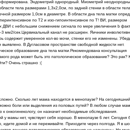
 деформирована. Эндометрий однородный. Миометрий неоднородный
бласти тела размерами 1,3х2,0см, по задней стенки в области тел
ечной размером 1,0см в диаметре. В области дна тела матки опре
перинтенсивное по Т2 и изо-гипоинтенсивное по Т! ВИ, размером
ех ДВИ с небольшим снижением сигнала по мере увеличения b фак
в -3 мм2/сек.Цервикальный канал не расширен. Яичники инволютивн
рь содержит умеренное кол-во мочи, стенки его не изменены. Убе
 выявлено. В Дугласовом пространстве свободной жидкости нет.
ческое образование дна тела матки.Рекомендована консультация
какого рода может быть это патологическое образование? Это рак? 
йти? Очень страшно :(
 сложно. Сколько лет мама находится в менопаузе? На сегодняшни
зможно боли или выделения из половых путей? В любом случае ма
 к онкогинекологу, он назначит необходимые обследования.
 у мамы нет, чувствует себя хорошо. В менопаузе 6 лет. Сегодня 
о, идите домой и не переживайте. Приходите через полгода. Я в шо
актер данного патологического образования не назначены. Но мне