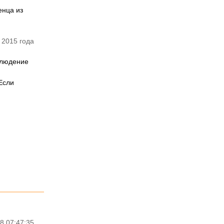
енца из
 2015 года
аблюдение
Если
8 07:47:35