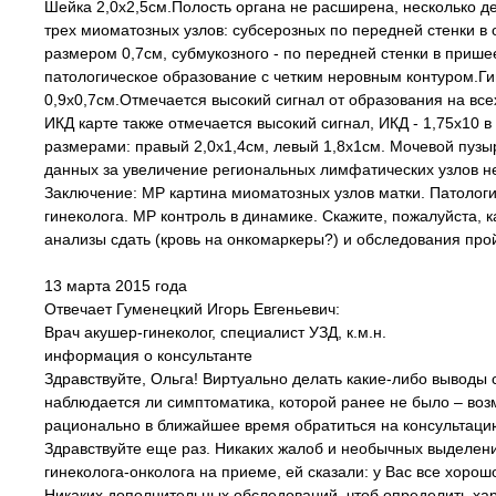
Шейка 2,0х2,5см.Полость органа не расширена, несколько
трех миоматозных узлов: субсерозных по передней стенки в о
размером 0,7см, субмукозного - по передней стенки в прише
патологическое образование с четким неровным контуром.Ги
0,9х0,7см.Отмечается высокий сигнал от образования на вс
ИКД карте также отмечается высокий сигнал, ИКД - 1,75х10 
размерами: правый 2,0х1,4см, левый 1,8х1см. Мочевой пузы
данных за увеличение региональных лимфатических узлов не
Заключение: МР картина миоматозных узлов матки. Патологи
гинеколога. МР контроль в динамике. Скажите, пожалуйста, 
анализы сдать (кровь на онкомаркеры?) и обследования про
13 марта 2015 года
Отвечает Гуменецкий Игорь Евгеньевич:
Врач акушер-гинеколог, специалист УЗД, к.м.н.
информация о консультанте
Здравствуйте, Ольга! Виртуально делать какие-либо выводы
наблюдается ли симптоматика, которой ранее не было – во
рационально в ближайшее время обратиться на консультацию
Здравствуйте еще раз. Никаких жалоб и необычных выделений
гинеколога-онколога на приеме, ей сказали: у Вас все хорош
Никаких дополнительных обследований, чтоб определить хар