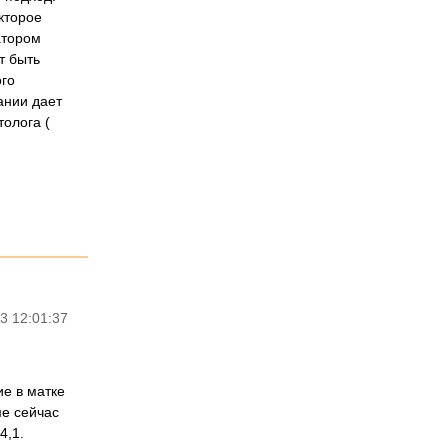
кторое
атором
т быть
ого
ании дает
олога (
3 12:01:37
ие в матке
ме сейчас
4,1.