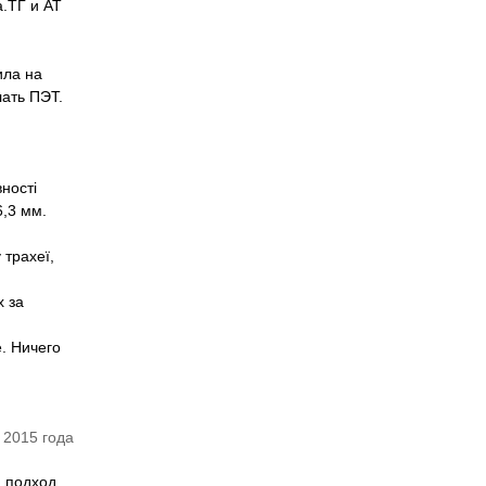
.ТГ и АТ
ила на
лать ПЭТ.
ності
6,3 мм.
 трахеї,
х за
. Ничего
 2015 года
 подход.