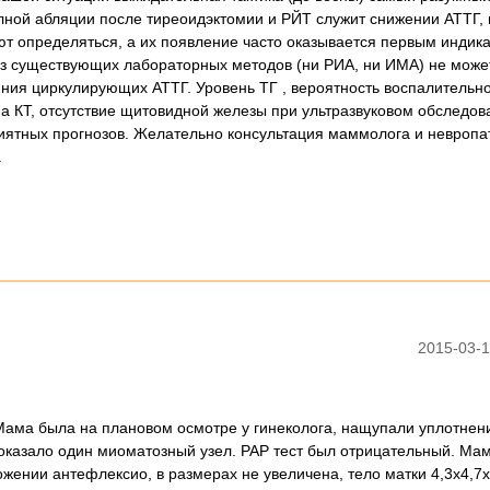
лной абляции после тиреоидэктомии и РЙТ служит снижении АТТГ, 
ают определяться, а их появление часто оказывается первым индик
из существующих лабораторных методов (ни РИА, ни ИМА) не може
яния циркулирующих АТТГ. Уровень ТГ , вероятность воспалительн
а КТ, отсутствие щитовидной железы при ультразвуковом обследов
иятных прогнозов. Желательно консультация маммолога и невропат
.
2015-03-1
 Мама была на плановом осмотре у гинеколога, нащупали уплотнен
показало один миоматозный узел. РАР тест был отрицательный. Ма
ожении антефлексио, в размерах не увеличена, тело матки 4,3х4,7х