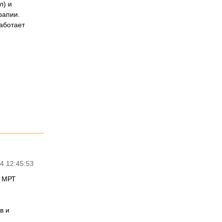
л) и
рапии.
работает
4 12:45:53
е МРТ
в и