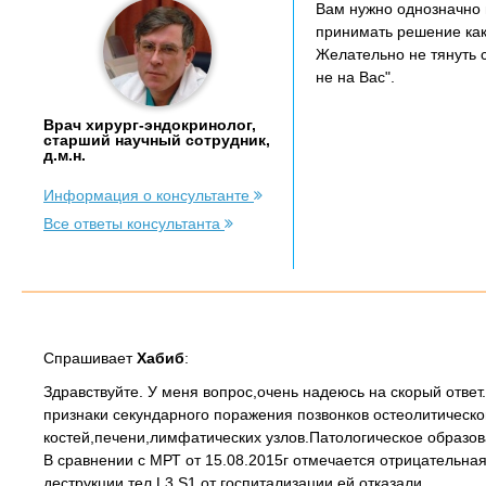
Вам нужно однозначно 
принимать решение как
Желательно не тянуть с
не на Вас".
Врач хирург-эндокринолог,
старший научный сотрудник,
д.м.н.
Информация о консультанте
Все ответы консультанта
Спрашивает
Хабиб
:
Здравствуйте. У меня вопрос,очень надеюсь на скорый ответ
признаки секундарного поражения позвонков остеолитическ
костей,печени,лимфатических узлов.Патологическое образова
В сравнении с МРТ от 15.08.2015г отмечается отрицательна
деструкции тел L3,S1.от госпитализации ей отказали