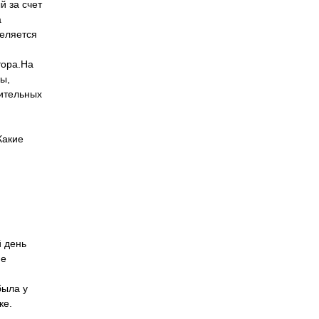
 за счет
а
деляется
тора.На
ы,
дительных
Какие
й день
ме
была у
ке.