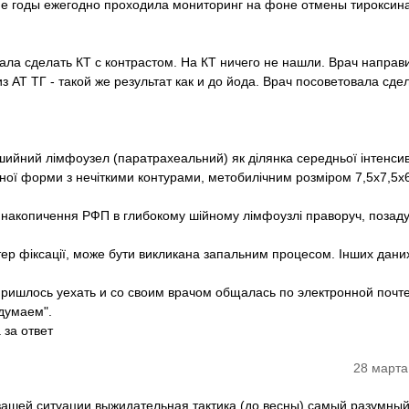
ие годы ежегодно проходила мониторинг на фоне отмены тироксина
ала сделать КТ с контрастом. На КТ ничего не нашли. Врач направ
 АТ ТГ - такой же результат как и до йода. Врач посоветовала сде
 шийний лімфоузел (паратрахеальний) як ділянка середньої інтенсив
ьної форми з нечіткими контурами, метобилічним розміром 7,5х7,5х
 накопичення РФП в глибокому шійному лімфоузлі праворуч, позаду
ер фіксації, може бути викликана запальним процесом. Інших дани
 пришлось уехать и со своим врачом общалась по электронной почте
думаем".
 за ответ
28 марта
вашей ситуации выжидательная тактика (до весны) самый разумный