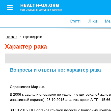
HEALTH-UA.ORG
світ медицини, доступний кожному
Статті
Ліки
Мед
Головна
/
характер рака
характер рака
Вопросы и ответы по: характер рака
Спрашивает
Марина
:
В 2006 г. сделали операцию по удалению щитовидной желез
инвазивный вариант). 28.10.2015 анализы крови А-ТГ - 15,66; 
30.10.2015 СКТ органов грудной полости с болюсным контра