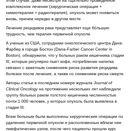
этом случае, даже несмотря на тщательно проведенное
комплексное лечение (хирургическая операция +
химиотерапия + радиотерапия), опухоль может появиться
вновь, причем нередко в другом месте.
Лечение рецидивов рака представляет еще бóльшую
трудность, чем терапия первичной опухоли.
А ученые из США, сотрудники онкологического центра Дана-
Фарбер в городе Бостон (Dana-Farber Cancer Center in
Boston), обнаружили, что у больных раком кишечника стадии
III, которые регулярно пьют кофе, потребление напитка
связано с заметным снижением риска развития рецидива
болезни после лечения, а также со снижением риска смерти.
Авторы статьи в последнем номере журнала
Journal of
Clinical Oncology
на протяжении нескольких лет наблюдали
группу больных раком толстого кишечника численностью
почти 1 000 человек, у которых опухоль была выявлена в
стадии III.
Всем больным были выполнены хирургические операции по
удалению первичной опухоли и расположенных вблизи нее
лимфатических узлов, после чего пациенты прошли курс