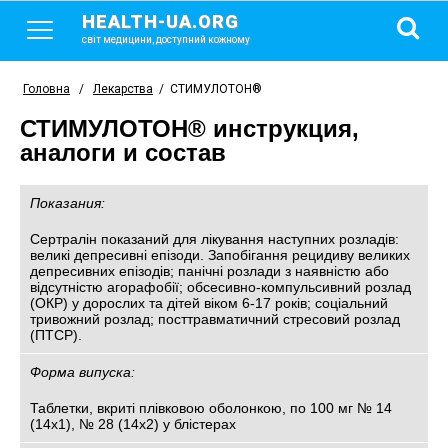
HEALTH-UA.ORG
світ медицини, доступний кожному
Головна
/
Лекарства
/
СТИМУЛОТОН®
СТИМУЛОТОН® инструкция,
аналоги и состав
Показания:
Сертралін показаний для лікування наступних розладів:
великі депресивні епізоди. Запобігання рецидиву великих
депресивних епізодів; панічні розлади з наявністю або
відсутністю агорафобії; обсесивно-компульсивний розлад
(ОКР) у дорослих та дітей віком 6-17 років; соціальний
тривожний розлад; посттравматичний стресовий розлад
(ПТСР).
Форма випуска:
Таблетки, вкриті плівковою оболонкою, по 100 мг № 14
(14х1), № 28 (14х2) у блістерах