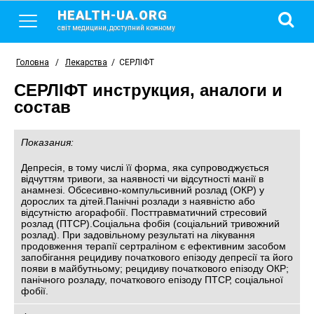
HEALTH-UA.ORG
світ медицини, доступний кожному
Головна
/
Лекарства
/
СЕРЛІФТ
СЕРЛІФТ инструкция, аналоги и
состав
Показания:
Депресія, в тому числі її форма, яка супроводжується
відчуттям тривоги, за наявності чи відсутності манії в
анамнезі. Обсесивно-компульсивний розлад (ОКР) у
дорослих та дітей.Панічні розлади з наявністю або
відсутністю агорафобії. Посттравматичний стресовий
розлад (ПТСР).Соціальна фобія (соціальний тривожний
розлад). При задовільному результаті на лікування
продовження терапії сертраліном є ефективним засобом
запобігання рецидиву початкового епізоду депресії та його
появи в майбутньому; рецидиву початкового епізоду ОКР;
панічного розладу, початкового епізоду ПТСР, соціальної
фобії.