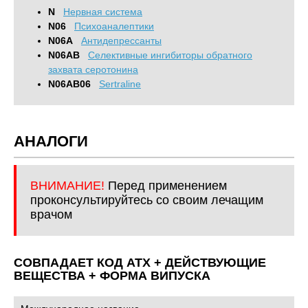
N
Нервная система
N06
Психоаналептики
N06A
Антидепрессанты
N06AB
Cелективные ингибиторы обратного
захвата серотонина
N06AB06
Sertraline
АНАЛОГИ
ВНИМАНИЕ!
Перед применением
проконсультируйтесь со своим лечащим
врачом
СОВПАДАЕТ КОД ATХ + ДЕЙСТВУЮЩИЕ
ВЕЩЕСТВА + ФОРМА ВИПУСКА