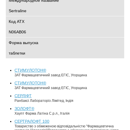
Международное название
Sertraline
Код АТХ
N06AB06
Форма выпуска
таблетки
СТИМУЛОТОН®
ЗАТ Фармацевтичний завод ЕГІС, Угорщина
СТИМУЛОТОН®
ЗАТ Фармацевтичний завод ЕГІС, Угорщина
СЕРЛІФТ
Ранбаксі Лабораторіз Лімітед, Індія
ЗОЛОФТ®
Хаупт Фарма Латіна С.р.л., Італія
СЕРТРАЛОФТ 100
Товариство з обмеженою відповідальністю "Фармацевтична