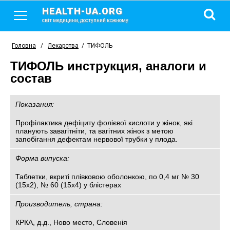
HEALTH-UA.ORG
світ медицини, доступний кожному
Головна
/
Лекарства
/
ТИФОЛЬ
ТИФОЛЬ инструкция, аналоги и
состав
Показания:
Профілактика дефіциту фолієвої кислоти у жінок, які
планують завагітніти, та вагітних жінок з метою
запобігання дефектам нервової трубки у плода.
Форма випуска:
Таблетки, вкриті плівковою оболонкою, по 0,4 мг № 30
(15х2), № 60 (15х4) у блістерах
Производитель, страна:
КРКА, д.д., Ново место, Словенія