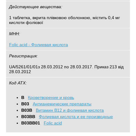
Действующее вещества:
1 таблетка, вкрита плівковою оболонкою, містить 0,4 мг
кислоти фолієвої
МНН:
Folic acid - Фолиевая кислота
Регистрация:
UA/5261/01/01з 28.03.2012 по 28.03.2017. Приказ 213 від
28.03.2012
Код АТХ:
B
Кроветворение и кровь
B03
Антианемические препараты
B03B
Витамин B12 и фолиевая кислота
B03BB
Фолиевая кислота и ее производные
B03BB01
Folic acid