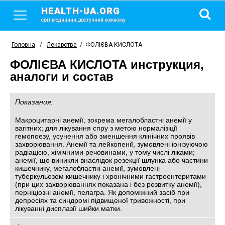
HEALTH-UA.ORG
світ медицини, доступний кожному
Головна
/
Лекарства
/
ФОЛІЄВА КИСЛОТА
ФОЛІЄВА КИСЛОТА инструкция,
аналоги и состав
Показания:
Макроцитарні анемії, зокрема мегалобластні анемії у
вагітних; для лікування спру з метою нормалізіції
гемопоезу, усунення або зменшення клінічних проявів
захворювання. Анемії та лейкопенії, зумовлені іонізуючою
радіацією, хімічними речовинами, у тому числі ліками;
анемії, що виникли внаслідок резекції шлунка або частини
кишечнику, мегалобластні анемії, зумовлені
туберкульозом кишечнику і хронічними гастроентеритами
(при цих захворюваннях показана і без розвитку анемії),
перніціозні анемії, пелагра. Як допоміжний засіб при
депресіях та синдромі підвищеної тривожності, при
лікуванні дисплазії шийки матки.