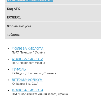
Folic acid - Фолиевая кислота
Код АТХ
B03BB01
Форма выпуска
таблетки
ФОЛІЄВА КИСЛОТА
ПрАТ "Технолог", Україна
ФОЛІЄВА КИСЛОТА
ПрАТ "Технолог", Україна
ТИФОЛЬ
КРКА, д.д., Ново место, Словенія
ВІТРУМ® ФОЛІКУМ
Юніфарм, Інк., США
ФОЛІЄВА КИСЛОТА
ПАТ "Київський вітамінний завод", Україна