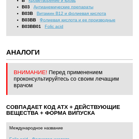
B
Кроветворение и кровь
B03
Антианемические препараты
B03B
Витамин B12 и фолиевая кислота
B03BB
Фолиевая кислота и ее производные
B03BB01
Folic acid
АНАЛОГИ
ВНИМАНИЕ!
Перед применением
проконсультируйтесь со своим лечащим
врачом
СОВПАДАЕТ КОД ATХ + ДЕЙСТВУЮЩИЕ
ВЕЩЕСТВА + ФОРМА ВИПУСКА
Международное название