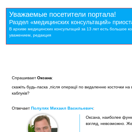
Уважаемые посетители портала!
Раздел «медицинских консультаций» приост
В архиве медицинских консультаций за 13 лет есть большое к
уважением, редакция
Спрашивает
Оксана
:
скажіть будь-ласка ,після операції по видаленню косточки на 
каблуків?
Отвечает
Полулях Михаил Васильевич
:
Оксана, наиболее функц
взгляд, невозможно. Же