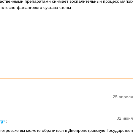
каственными препаратами снимает воспалительный процесс мягких
и плюсне-фалангового сустава стопы
25 апреля
02 июня
rg»
:
петровске вы можете обратиться в Днепропетровскую Государстве