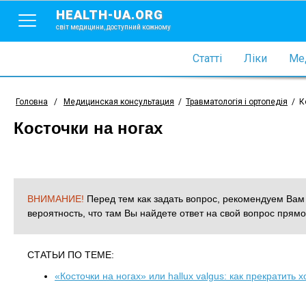
HEALTH-UA.ORG
світ медицини, доступний кожному
Статті
Ліки
Мед
Головна
/
Медицинская консультация
/
Травматологія і ортопедія
/
К
Косточки на ногах
ВНИМАНИЕ!
Перед тем как задать вопрос, рекомендуем Ва
вероятность, что там Вы найдете ответ на свой вопрос прямо
СТАТЬИ ПО ТЕМЕ:
«Косточки на ногах» или hallux valgus: как прекратить