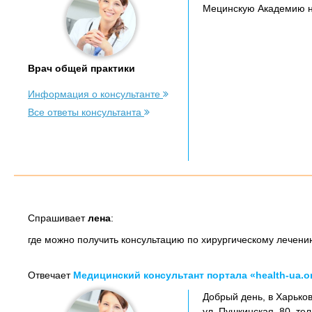
Мецинскую Академию н
Врач общей практики
Информация о консультанте
Все ответы консультанта
Спрашивает
лена
:
где можно получить консультацию по хирургическому лечению
Отвечает
Медицинский консультант портала «health-ua.o
Добрый день, в Харьков
ул. Пушкинская, 80, тел