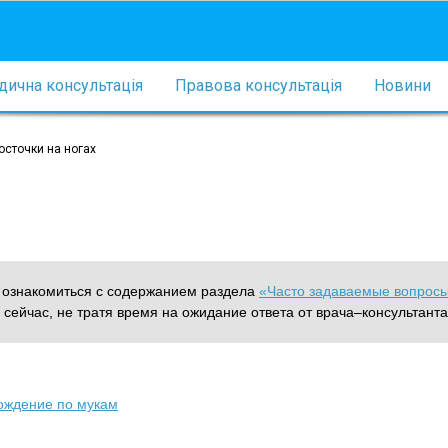
ична консультація
Правова консультація
Новини
осточки на ногах
м ознакомиться с содержанием раздела
«Часто задаваемые вопрос
 сейчас, не тратя время на ожидание ответа от врача–консультанта
 хождение по мукам