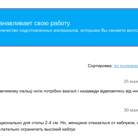
анавливает свою работу.
оличество подготовленных материалов, которыми Вы сможете воспо
Сортировка:
по полезно
25 мая
великому пальці ноги потрібно взагалі і назавжди відмовитись від но
30 мая
ионально для стопы 2-4 см. Но, женщине отказаться от каблуков, 
лательно ограничить высокий каблук.