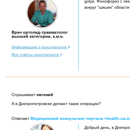
gulya. Фонофорез с ле
вокруг "шишек" област
Врач ортопед-травматолог
высшей категории, к.м.н.
Информация о консультанте
Все ответы консультанта
Спрашивает
евгений
:
А в Днепропетровске делают такие операции?
Отвечает
Медицинский консультант портала «health-ua.o
Добрый день, в Днепро