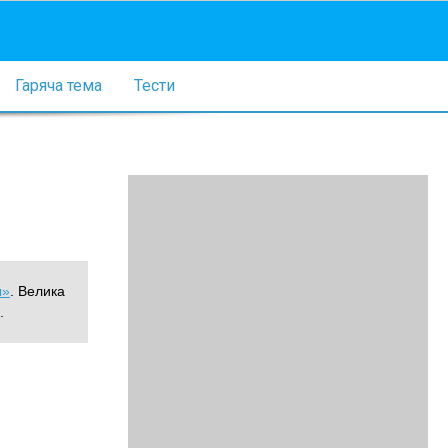
Гаряча тема
Тести
ы»
. Велика
.