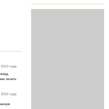
 2010 года
назад,
как лечить
 2010 года
данную