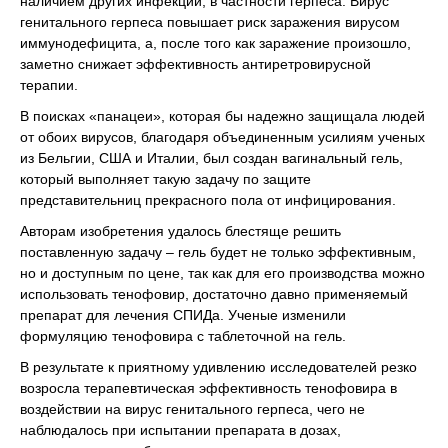
наличием других инфекций, в частности герпеса. Вирус
генитального герпеса повышает риск заражения вирусом
иммунодефицита, а, после того как заражение произошло,
заметно снижает эффективность антиретровирусной
терапии.
В поисках «панацеи», которая бы надежно защищала людей
от обоих вирусов, благодаря объединенным усилиям ученых
из Бельгии, США и Италии, был создан вагинальный гель,
который выполняет такую задачу по защите
представительниц прекрасного пола от инфицирования.
Авторам изобретения удалось блестяще решить
поставленную задачу – гель будет не только эффективным,
но и доступным по цене, так как для его производства можно
использовать тенофовир, достаточно давно применяемый
препарат для лечения СПИДа. Ученые изменили
формуляцию тенофовира с таблеточной на гель.
В результате к приятному удивлению исследователей резко
возросла терапевтическая эффективность тенофовира в
воздействии на вирус генитального герпеса, чего не
наблюдалось при испытании препарата в дозах,