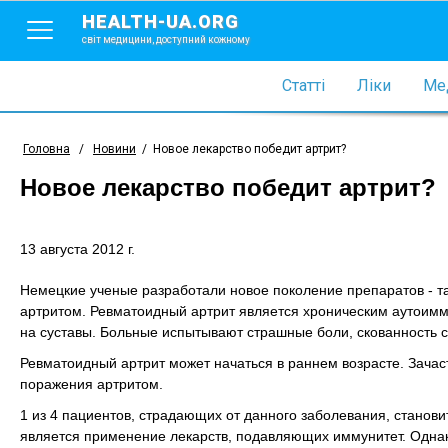
HEALTH-UA.ORG
світ медицини, доступний кожному
Статті
Ліки
Мед
Головна
/
Новини
/
Новое лекарство победит артрит?
Новое лекарство победит артрит?
13 августа 2012 г.
Немецкие ученые разработали новое поколение препаратов - т
артритом. Ревматоидный артрит является хроническим аутоимм
на суставы. Больные испытывают страшные боли, скованность с
Ревматоидный артрит может начаться в раннем возрасте. Зачасту
поражения артритом.
1 из 4 пациентов, страдающих от данного заболевания, станов
является применение лекарств, подавляющих иммунитет. Одна