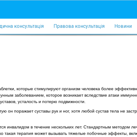
ична консультація
Правова консультація
Новини
аблетки, которые стимулируют организм человека более эффективн
унным заболеванием, которое возникает вследствие атаки иммунн
уставов, усталость и потерю подвижности.
ю он поражает суставы рук и ног, хотя любой сустав тела не заст
ится инвалидом в течение нескольких лет. Стандартным методом л
ко такая терапия может вызывать тяжелые побочные эффекты, вкл