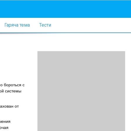
Гаряча тема
Тести
о бороться с
ой системы
рахован от
ечения
ючая