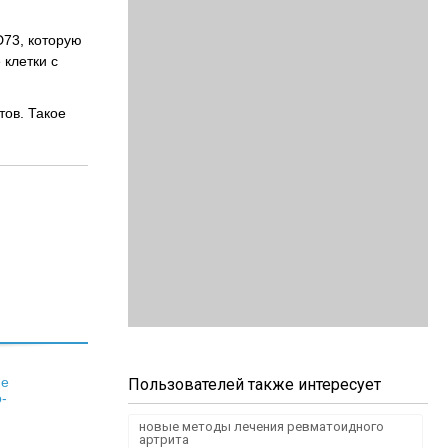
D73, которую
 клетки с
тов. Такое
ие
Пользователей также интересует
-
новые методы лечения ревматоидного
артрита