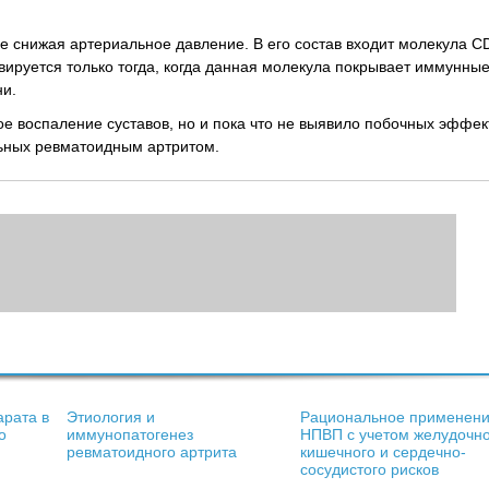
не снижая артериальное давление. В его состав входит молекула C
ируется только тогда, когда данная молекула покрывает иммунные
ни.
е воспаление суставов, но и пока что не выявило побочных эффек
льных ревматоидным артритом.
арата в
Этиология и
Рациональное применен
о
иммунопатогенез
НПВП с учетом желудочно
ревматоидного артрита
кишечного и сердечно-
сосудистого рисков