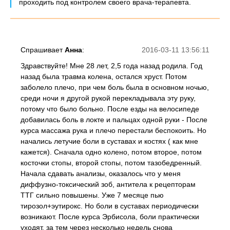
проходить под контролем своего врача-терапевта.
Спрашивает
Анна
:
2016-03-11 13:56:11
Здравствуйте! Мне 28 лет, 2,5 года назад родила. Год
назад была травма колена, остался хруст. Потом
заболело плечо, при чем боль была в основном ночью,
среди ночи я другой рукой перекладывала эту руку,
потому что было больно. После езды на велосипеде
добавилась боль в локте и пальцах одной руки - После
курса массажа рука и плечо перестали беспокоить. Но
начались летучие боли в суставах и костях ( как мне
кажется). Сначала одно колено, потом второе, потом
косточки стопы, второй стопы, потом тазобедренный.
Начала сдавать анализы, оказалось что у меня
диффузно-токсический зоб, антитела к рецепторам
ТТГ сильно повышены. Уже 7 месяце пью
тирозол+эутирокс. Но боли в суставах периодически
возникают. После курса Эрбисола, боли практически
уходят, за тем через несколько недель снова