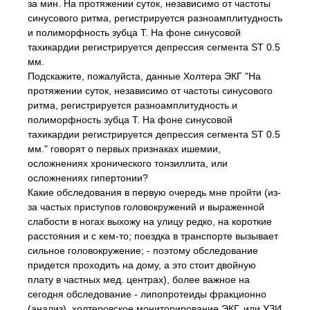
за мин. На протяжении суток, независимо от частоты
синусового ритма, регистрируется разноамплитудность
и полиморфность зубца Т. На фоне синусовой
тахикардии регистрируется депрессия сегмента ST 0.5
мм.
Подскажите, пожалуйста, данные Холтера ЭКГ "На
протяжении суток, независимо от частоты синусового
ритма, регистрируется разноамплитудность и
полиморфность зубца Т. На фоне синусовой
тахикардии регистрируется депрессия сегмента ST 0.5
мм." говорят о первых признаках ишемии,
осложнениях хронического тонзиллита, или
осложнениях гипертонии?
Какие обследования в первую очередь мне пройти (из-
за частых приступов головокружений и выраженной
слабости в ногах выхожу на улицу редко, на короткие
расстояния и с кем-то; поездка в транспорте вызывает
сильное головокружение; - поэтому обследование
придется проходить на дому, а это стоит двойную
плату в частных мед. центрах), более важное на
сегодня обследование - липопротеиды фракционно
(анализ), холтеровское мониторирование ЭКГ, или УЗИ