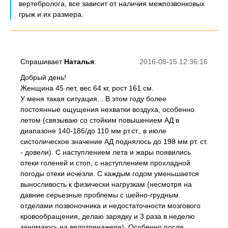
вертебролога, все зависит от наличия межпозвонковых
грыж и их размера.
Спрашивает
Наталья
:
2016-08-15 12:36:16
Добрый день!
Женщина 45 лет, вес 64 кг, рост 161 см.
У меня такая ситуация... В этом году более
постоянные ощущения нехватки воздуха, особенно
летом (связываю со стойким повышением АД в
диапазоне 140-186/до 110 мм рт.ст., в июле
систолическое значение АД поднялось до 198 мм рт. ст.
- довели). С наступлением лета и жары появились
отеки голеней и стоп, с наступлением прохладной
погоды отеки исчезли. С каждым годом уменьшается
выносливость к физически нагрузкам (несмотря на
давние серьезные проблемы с шейно-грудным
отделами позвоночника и недостаточности мозгового
кровообращения, делаю зарядку и 3 раза в неделю
занимаюсь на велотренажере). Особенно после