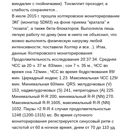
миндалин с гнойничками). Тонзиллит проходит, а
слабость сохраняется...
В июле 2015 г. прошла холтеровское мониторирование
ЭКГ (монитор SDM3) на фоне приема "кратала" и
"лозапа", а также бета-блокаторов. Выполняла лишь
легкую работу по дому (мне ж никто не объяснил, что
можно выполнять физическую нагрузку любой
интенсивности; поставили Холтер и все...). Итак,
данные Холтеровского мониторирования:
Продолжительность исследования 20:37:34. Средняя
ЧСС за 20 ч. 37 м. 83/мин.; сон 7 ч. 35 м., ЧСС во
время сна 72/мин.; ЧСС во время бодрствования 89/
мин. Циркадный индекс 1.23. Максимальная ЧСС 129/
мин. Минимальная 60/мин. QRS: желудочковых (V)
153, наджелудочковых (S) 241, непригодных (А) 225.
Минимальный R-R 200, минимальный R-R (NN) 270.
Максимальный R-R 1605, максимальный R-R (NN)
1032. Паузы >2 R-R 4 случая продолжительностью
1248 (1200-1315) мс. Во время суточного
мониторирования регистрируется синусовый ритм с
частотой от 60 в ночное время, днем от 70 до 110 уд.