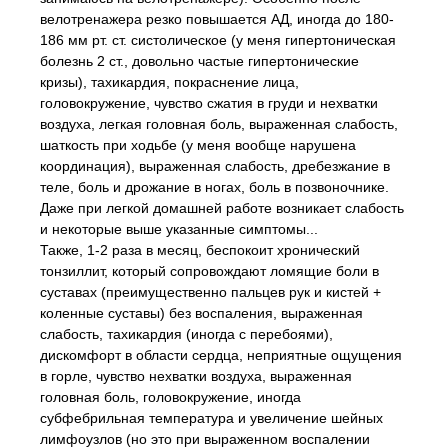
велотренажера резко повышается АД, иногда до 180-
186 мм рт. ст. систолическое (у меня гипертоническая
болезнь 2 ст., довольно частые гипертонические
кризы), тахикардия, покраснение лица,
головокружение, чувство сжатия в груди и нехватки
воздуха, легкая головная боль, выраженная слабость,
шаткость при ходьбе (у меня вообще нарушена
координация), выраженная слабость, дребезжание в
теле, боль и дрожание в ногах, боль в позвоночнике.
Даже при легкой домашней работе возникает слабость
и некоторые выше указанные симптомы...
Также, 1-2 раза в месяц, беспокоит хронический
тонзиллит, который сопровождают ломящие боли в
суставах (преимущественно пальцев рук и кистей +
коленные суставы) без воспаления, выраженная
слабость, тахикардия (иногда с перебоями),
дискомфорт в области сердца, неприятные ощущения
в горле, чувство нехватки воздуха, выраженная
головная боль, головокружение, иногда
субфебрильная температура и увеличение шейных
лимфоузлов (но это при выраженном воспалении