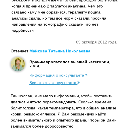
руки.Боли в области шей и головы, проходит боль тогда
когда я принимаю 2 таблетки аналгина. Чем это
связано каму мне обратится, терапевту пошла
анализы сдала, но там все норм сказали,просила
направления на томографию сказали что нет
надобности
09 октября 2012 года
Отвечает
Майкова Татьяна Николаевна
:
Врач-невропатолог высшей категории,
к.м.н.
Информация о консультанте
Все ответы консультанта
Таншолпан, мне мало информации, чтобы поставить
диагноз и что-то порекомендовать. Сколько времени
болит голова, какая температура, что в общем анализе
крови, ревмокомплексе. Я Вам рекомендую найти
более внимательного и опытного врача, чтобы он Вами
занимался более добросовестно.