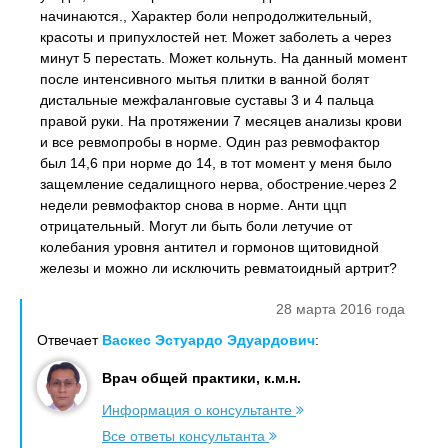
начинаются., Характер боли непродолжительный,
красоты и припухлостей нет. Может заболеть а через
минут 5 перестать. Может кольнуть. На данный момент
после интенсивного мытья плитки в ванной болят
дистальные межфаланговые суставы 3 и 4 пальца
правой руки. На протяжении 7 месяцев анализы крови
и все ревмопробы в норме. Один раз ревмофактор
был 14,6 при норме до 14, в тот момент у меня было
защемление седалищного нерва, обострение.через 2
недели ревмофактор снова в норме. Анти ццп
отрицательный. Могут ли быть боли летучие от
колебания уровня антител и гормонов щитовидной
железы и можно ли исключить ревматоидный артрит?
28 марта 2016 года
Отвечает
Васкес Эстуардо Эдуардович
:
Врач общей практики, к.м.н.
Информация о консультанте
Все ответы консультанта