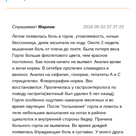
Спрашивает
Марина
:
2016-05-02 07:37:23
Летом появилась боль в горле, утомляемость, ночью
бессонница, днем засыпала на ходу. Около 2 недель
мышечная боль от плеча до локтя. Была потеря веса.
Горло больше фиолетового цвета, чем красное
постоянно. Бак посев ничего не выявил. Анализ крови
и мочи норма. В октябре пролечен хламидиоз и
вагиноз. Анализ на сифилис, гонорею, гепатиты А и С
отрицателен. Флюрография-норма. Вес
восстановился. Пролечилась у гастроэнтеролога по
поводу гастрита(желчный был удален 6 лет назад).
Горло особенно ощутимо накануне месячных и во
время овуляции. После "полыхания" горла и ломоты в
теле небольшие высыпания на ногах в районе
щиколоток и внутренней стороны бедер. Причина
больного горла не выявлена. Во время дождей
появилась блуждающая боль в суставах. У моего друга