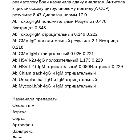
ревматологу.Врач назначила сдачу анализов. Антитела
к циклическому цитрулиновому пептиду(А-ССР)
результат 8.47 Диапазон нормы 17.0
Ab Toxo.g-IgG положительный Результат 0.478
№отрицат. 0.343
Ab Toxo.g-IgM отрицательный 0.149 0.222
Ab CMV-IgG положительный результат 2.1 №отрицат
0.218
Ab CMV-IgM отрицательный 0.026 0.221
Ab HSV I-2.t-IgG положительный 1.173 0.229
Ab HSV I-2.t-IgM отрицательный 0.080№отрицат 0.229
Ab Chlam.trach-IgG и IgM отрицательный
Ab Ureaplasma -IgG и IgM отрицательный
Ab Mycopl.h/ph-IgG и IgM отрицательный
Назначили препараты
Олфен в.м
Аэртал
Серта
Артрофон
Вальтрекс
Дона.