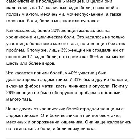
самочувствии в последние 6 месяцев. В целом они
жаловались на 17 различных видов боли, связанной с
половым актом, месячными, мочеиспусканием, а также
головные боли, боли в мышцах или суставах.
Как оказалось, более 30% женщин жаловались на
хронические и циклические боли. Это касалось не только
участниц с болезнями малого таза, но и женщин без этих
проблем. К тому же, лишь 3% женщин не страдали ни от
одного из 17 видов боли, в то время как 60% испытывали
шесть или более видов.
Что касается причин болей, у 40% участниц был
диагностирован эндометриоз. У 31% были другие болезни,
включая фиброз матки, кисты яичников и опухоли. Почти у
29% женщин не было обнаружено проблем с органами
малого таза.
Чаще других от хронических болей страдали женщины с
эндометриозом. Эти боли возникали при половом акте,
месячных и опорожнении кишечника. Они чаще жаловались
на вагинальные боли, и боли внизу живота.