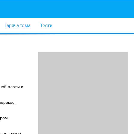
Гаряча тема
Тести
ной платы и
перекос.
ером
 серьезных