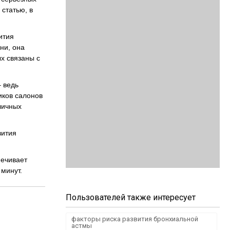
 статью, в
ития
ни, она
х связаны с
 ведь
иков салонов
личных
вития
печивает
минут.
Пользователей также интересует
факторы риска развития бронхиальной
астмы