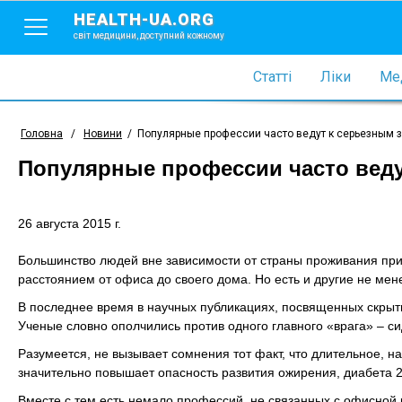
HEALTH-UA.ORG
світ медицини, доступний кожному
Статті
Ліки
Мед
Головна
/
Новини
/
Популярные профессии часто ведут к серьезным
Популярные профессии часто веду
26 августа 2015 г.
Большинство людей вне зависимости от страны проживания при
расстоянием от офиса до своего дома. Но есть и другие не ме
В последнее время в научных публикациях, посвященных скрыт
Ученые словно ополчились против одного главного «врага» – с
Разумеется, не вызывает сомнения тот факт, что длительное, 
значительно повышает опасность развития ожирения, диабета 2-
Вместе с тем есть немало профессий, не связанных с офисной р