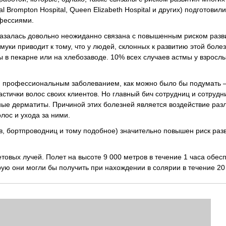
 Brompton Hospital, Queen Elizabeth Hospital и других) подготовили
офессиями.
казалась довольно неожиданно связана с повышенным риском разв
ки приводит к тому, что у людей, склонных к развитию этой болез
 в пекарне или на хлебозаводе. 10% всех случаев астмы у взрослы
ым профессиональным заболеванием, как можно было бы подумать –
стички волос своих клиентов. Но главный бич сотрудниц и сотрудн
тные дерматиты. Причиной этих болезней является воздействие раз
лос и ухода за ними.
в, бортпроводниц и тому подобное) значительно повышен риск раз
товых лучей. Полет на высоте 9 000 метров в течение 1 часа обес
ую они могли бы получить при нахождении в солярии в течение 20 