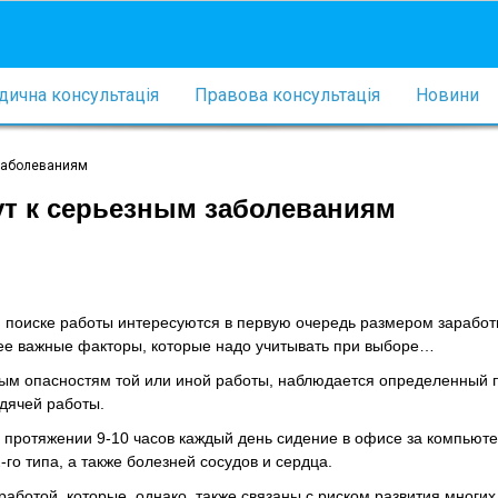
ична консультація
Правова консультація
Новини
 заболеваниям
т к серьезным заболеваниям
 поиске работы интересуются в первую очередь размером заработ
нее важные факторы, которые надо учитывать при выборе…
ым опасностям той или иной работы, наблюдается определенный 
идячей работы.
на протяжении 9-10 часов каждый день сидение в офисе за компьют
го типа, а также болезней сосудов и сердца.
аботой, которые, однако, также связаны с риском развития многих