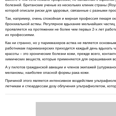
болезней. Британские ученые из нескольких клиник страны (Royal
которой описали риски для здоровья, связанные с разными пр
Так, например, очень спокойная и мирная профессия пекаря о
бронхиальной астмы. Регулярное вдыхание мельчайших частиц му
проявляется на протяжении не более чем первых 2-х лет работы
их профессиями.
Как ни странно, но у парикмахеров астма не является основн
работникам парикмахерских приходится каждый день вдыхать ча
красоты – это хронические болезни кожи, прежде всего, контак
химических веществ, которые применяются для окрашивания во
А у пилотов гражданской авиации и членов экипажей (штурмано
меланомы, наиболее опасной формы рака кожи.
Причиной этого является интенсивное воздействие ультрафиоле
летчикам и стюардессам дозу облучения ультрафиолетом, котор