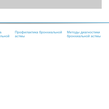
а
Профилактика бронхиальной
Методы диагностики
альной
астмы
бронхиальной астмы