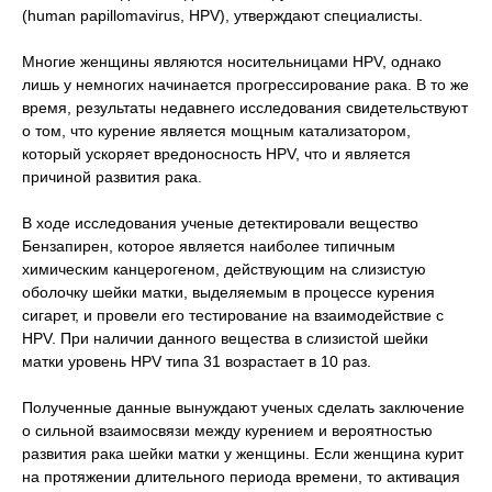
(human papillomavirus, HPV), утверждают специалисты.
Многие женщины являются носительницами HPV, однако
лишь у немногих начинается прогрессирование рака. В то же
время, результаты недавнего исследования свидетельствуют
о том, что курение является мощным катализатором,
который ускоряет вредоносность HPV, что и является
причиной развития рака.
В ходе исследования ученые детектировали вещество
Бензапирен, которое является наиболее типичным
химическим канцерогеном, действующим на слизистую
оболочку шейки матки, выделяемым в процессе курения
сигарет, и провели его тестирование на взаимодействие с
HPV. При наличии данного вещества в слизистой шейки
матки уровень HPV типа 31 возрастает в 10 раз.
Полученные данные вынуждают ученых сделать заключение
о сильной взаимосвязи между курением и вероятностью
развития рака шейки матки у женщины. Если женщина курит
на протяжении длительного периода времени, то активация