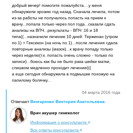
добрый вечер! помогите пожалуйста....у меня
обнаружили эрозию год назад. Сначала лечила, потом
из-за работы не получалось попасть на прием к
врачу...попала только через пол года...сказали сдать
анализы на ВПЧ...результаты - ВПЧ :16 и 18
типа((...назначили лечение 10 дней: Тержинан (утром
по 1) + Гексикон (на ночь по 1)...после лечения сдала
повторные анализы (мазок)...к врачу попаду только
через неделю(т.к. попасть очень сложно - только по
записи)...боюсь как бы не было рака шейки матки,
слишком медленно проходит лечение(((
а еще сегодня обнаружила в подмышке похожую на
папилому болячку...
04 марта 2016 года
Отвечает
Венгаренко Виктория Анатольевна
:
Врач акушер гинеколог
Информация о консультанте
Все ответы консультанта