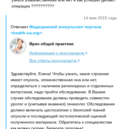
узнать злакачественная или нет и как успешно делают
операции ??????????
14 мая 2015 года
Отвечает
Медицинский консультант портала
«health-ua.org»
:
Врач общей практики
Информация о консультанте
Все ответы консультанта
Здравствуйте, Елена! Чтобы узнать, какое строение
имеет опухоль, злокачественная она или нет,
определиться с наличием регионарных и отдаленных
метастазов, надо пройти обследование. В Вашем
случае обследование должны проводить совместно
уролог и (учитывая анамнез) гинеколог. Обследование
должно включать цистоскопию с биопсией тканей
опухоли и последующей гистологической оценкой
полученного материала. Обратитесь к специалистам
как можно скорее. Берегите здоровье!