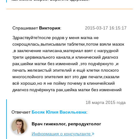
Спрашивает
Виктория
:
2015-03-17 16:15:17
Здраствуйте!после родов у меня матка не
сокрощялась,выписывали таблетки,потом взяли мазок
,в заключение написана,материал взят с нагрудной
трети цервикального канала,и клинический диагноз
рак,шейки матки без изменений ,это подчёркнуто ,и
печать железистый эпителий и ещё клетки плоского
многослойного эпителия вот это две печати,сказали
всё хорошо,но я не пойму почему в клиничейский
диагноз подчёркнута рак,шейка матки без изменений
18 марта 2015 года
Отвечает
Босяк Юлия Васильевна
:
Врач гинеколог, репродуктолог
Информация о консультанте