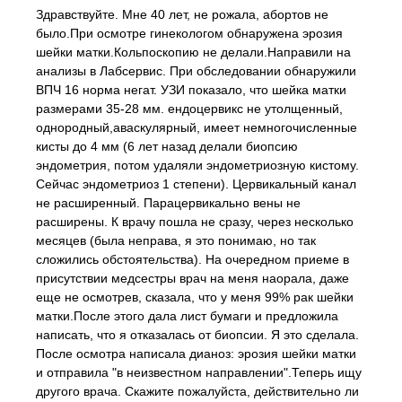
Здравствуйте. Мне 40 лет, не рожала, абортов не
было.При осмотре гинекологом обнаружена эрозия
шейки матки.Кольпоскопию не делали.Направили на
анализы в Лабсервис. При обследовании обнаружили
ВПЧ 16 норма негат. УЗИ показало, что шейка матки
размерами 35-28 мм. ендоцервикс не утолщенный,
однородный,аваскулярный, имеет немногочисленные
кисты до 4 мм (6 лет назад делали биопсию
эндометрия, потом удаляли эндометриозную кистому.
Сейчас эндометриоз 1 степени). Цервикальный канал
не расширенный. Парацервикально вены не
расширены. К врачу пошла не сразу, через несколько
месяцев (была неправа, я это понимаю, но так
сложились обстоятельства). На очередном приеме в
присутствии медсестры врач на меня наорала, даже
еще не осмотрев, сказала, что у меня 99% рак шейки
матки.После этого дала лист бумаги и предложила
написать, что я отказалась от биопсии. Я это сделала.
После осмотра написала дианоз: эрозия шейки матки
и отправила "в неизвестном направлении".Теперь ищу
другого врача. Скажите пожалуйста, действительно ли