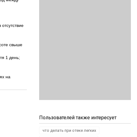
 отсутствие
ысоте свыше
тя 1 день;
ях на
Пользователей также интересует
что делать при отеке легких