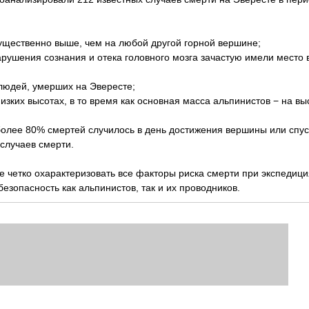
существенно выше, чем на любой другой горной вершине;
рушения сознания и отека головного мозга зачастую имели место в
 людей, умерших на Эвересте;
зких высотах, в то время как основная масса альпинистов − на в
более 80% смертей случилось в день достижения вершины или спус
случаев смерти.
четко охарактеризовать все факторы риска смерти при экспедици
езопасность как альпинистов, так и их проводников.