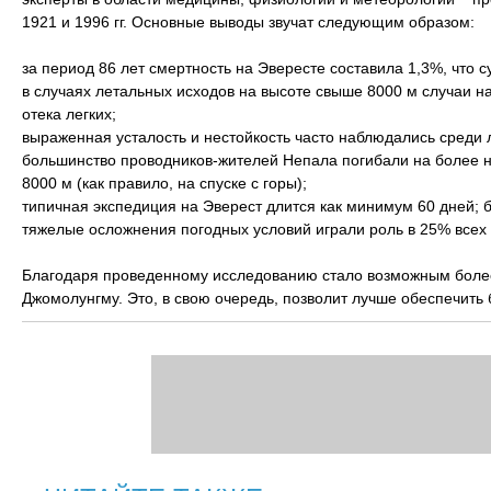
1921 и 1996 гг. Основные выводы звучат следующим образом:
за период 86 лет смертность на Эвересте составила 1,3%, что 
в случаях летальных исходов на высоте свыше 8000 м случаи на
отека легких;
выраженная усталость и нестойкость часто наблюдались среди
большинство проводников-жителей Непала погибали на более ни
8000 м (как правило, на спуске с горы);
типичная экспедиция на Эверест длится как минимум 60 дней; 
тяжелые осложнения погодных условий играли роль в 25% всех 
Благодаря проведенному исследованию стало возможным более 
Джомолунгму. Это, в свою очередь, позволит лучше обеспечить б