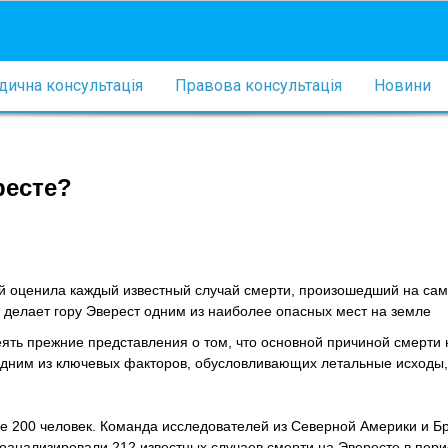
ична консультація
Правова консультація
Новини
ресте?
й оценила каждый известный случай смерти, произошедший на сам
о делает гору Эверест одним из наиболее опасных мест на земле
ть прежние представления о том, что основной причиной смерти 
 одним из ключевых факторов, обусловливающих летальные исходы,
е 200 человек. Команда исследователей из Северной Америки и Б
роанализировали 212 известных случаев смерти на Эвересте в пер