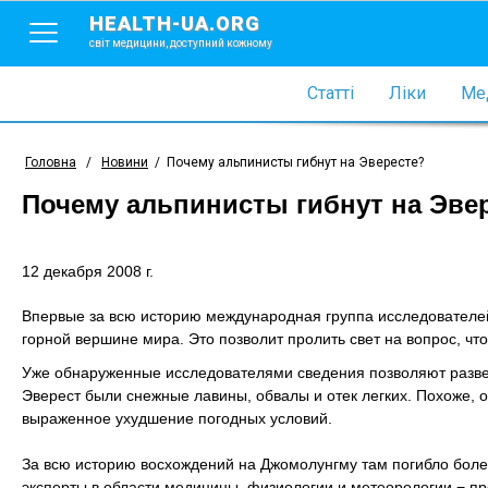
HEALTH-UA.ORG
світ медицини, доступний кожному
Статті
Ліки
Мед
Головна
/
Новини
/
Почему альпинисты гибнут на Эвересте?
Почему альпинисты гибнут на Эве
12 декабря 2008 г.
Впервые за всю историю международная группа исследователе
горной вершине мира. Это позволит пролить свет на вопрос, чт
Уже обнаруженные исследователями сведения позволяют развея
Эверест были снежные лавины, обвалы и отек легких. Похоже,
выраженное ухудшение погодных условий.
За всю историю восхождений на Джомолунгму там погибло боле
эксперты в области медицины, физиологии и метеорологии − п