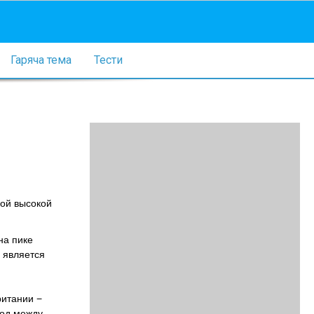
Гаряча тема
Тести
ой высокой
на пике
 является
ритании −
иод между