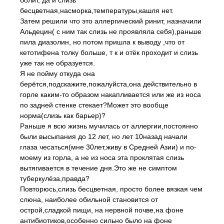
болит, да и слизь
бесцветная,насморка,температуры,кашля нет.
Затем решили что это аллергический ринит, назначили
Альдецин( с ним так слизь не проявляла себя),раньше
пила диазолин, но потом пришла к выводу ,что от
кетотифена толку больше, т к и отёк проходит и слизь
уже так не образуется.
Я не пойму откуда она
берётся,подскажите,пожалуйста,она действительно в
горле каким-то образом накапливается или же из носа
по задней стенке стекает?Может это вообще
норма(слизь как барьер)?
Раньше я всю жизнь мучилась от аллергии,постоянно
были высыпания до 12 лет, но лет 10назад начали
глаза чесаться(мне 30лет,живу в Средней Азии) и по-
моему из горла, а не из носа эта проклятая слизь
вытягивается в течение дня.Это же не симптом
туберкулёза,правда?
Повторюсь,слизь бесцветная, просто более вязкая чем
слюна, наиболее обильной становится от
острой,сладкой пищи, на нервной почве,на фоне
антибиотиков,особенно сильно было на фоне