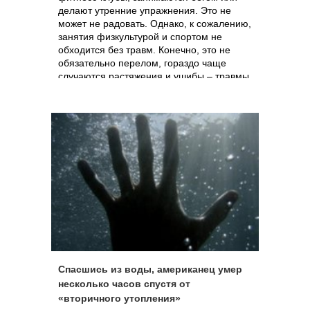
делают утренние упражнения. Это не
может не радовать. Однако, к сожалению,
занятия физкультурой и спортом не
обходится без травм. Конечно, это не
обязательно перелом, гораздо чаще
случаются растяжения и ушибы – травмы
более легкие, но болезненные и
неприятные. И чтобы как можно быстро и
успешно реабилитироваться после
полученной травмы, важно знать, как
правильно их лечить.
Спасшись из воды, американец умер
несколько часов спустя от
«вторичного утопления»