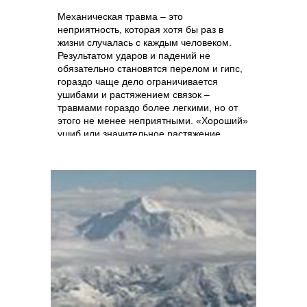
Механическая травма – это
неприятность, которая хотя бы раз в
жизни случалась с каждым человеком.
Результатом ударов и падений не
обязательно становятся перелом и гипс,
гораздо чаще дело ограничивается
ушибами и растяжением связок –
травмами гораздо более легкими, но от
этого не менее неприятными. «Хороший»
ушиб или значительное растяжение
связок на руке или ноге – это не только
боль, но и временное ограничение
подвижности человека или его
способности к самообслуживанию.
Именно поэтому так важно знать о
средствах, лечащих ушибы и растяжения,
и уметь ими пользоваться.