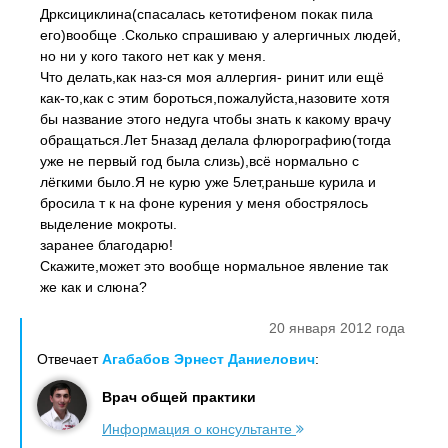
Дрксициклина(спасалась кетотифеном покак пила
его)вообще .Сколько спрашиваю у алергичных людей,
но ни у кого такого нет как у меня.
Что делать,как наз-ся моя аллергия- ринит или ещё
как-то,как с этим бороться,пожалуйста,назовите хотя
бы название этого недуга чтобы знать к какому врачу
обращаться.Лет 5назад делала флюрографию(тогда
уже не первый год была слизь),всё нормально с
лёгкими было.Я не курю уже 5лет,раньше курила и
бросила т к на фоне курения у меня обострялось
выделение мокроты.
заранее благодарю!
Скажите,может это вообще нормальное явление так
же как и слюна?
20 января 2012 года
Отвечает
Агабабов Эрнест Даниелович
:
Врач общей практики
Информация о консультанте