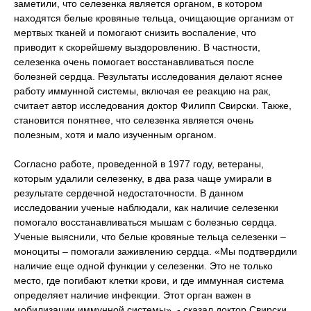
заметили, что селезенка является органом, в котором
находятся белые кровяные тельца, очищающие организм от
мертвых тканей и помогают снизить воспаление, что
приводит к скорейшему выздоровлению. В частности,
селезенка очень помогает восстанавливаться после
болезней сердца. Результаты исследования делают яснее
работу иммунной системы, включая ее реакцию на рак,
считает автор исследования доктор Филипп Свирски. Также,
становится понятнее, что селезенка является очень
полезным, хотя и мало изученным органом.
Согласно работе, проведенной в 1977 году, ветераны,
которым удалили селезенку, в два раза чаще умирали в
результате сердечной недостаточности. В данном
исследовании ученые наблюдали, как наличие селезенки
помогало восстанавливаться мышам с болезнью сердца.
Ученые выяснили, что белые кровяные тельца селезенки –
моноциты – помогали заживлению сердца. «Мы подтвердили
наличие еще одной функции у селезенки. Это не только
место, где погибают клетки крови, и где иммунная система
определяет наличие инфекции. Этот орган важен в
мобилизации иммунной системы», - сказал доктор Свирски.