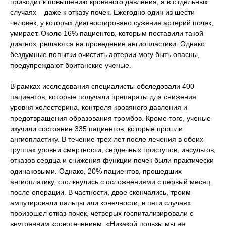
приводит к повышению кровяного давления, а в отдельных
случаях – даже к отказу почек. Ежегодно один из шести
человек, у которых диагностировано сужение артерий почек,
умирает. Около 16% пациентов, которым поставили такой
диагноз, решаются на проведение ангиопластики. Однако
бездумные попытки очистить артерии могу быть опасны,
предупреждают британские ученые.
В рамках исследования специалисты обследовали 400
пациентов, которые получали препараты для снижения
уровня холестерина, контроля кровяного давления и
предотвращения образования тромбов. Кроме того, ученые
изучили состояние 335 пациентов, которые прошли
ангиопластику. В течение трех лет после лечения в обеих
группах уровни смертности, сердечных приступов, инсультов,
отказов сердца и снижения функции почек были практически
одинаковыми. Однако, 20% пациентов, прошедших
ангиоплатику, столкнулись с осложнениями с первый месяц
после операции. В частности, двое скончались, троим
ампутировали пальцы или конечности, в пяти случаях
произошел отказ почек, четверых госпитализировали с
внутренним кровотечением. «Никакой пользы мы не