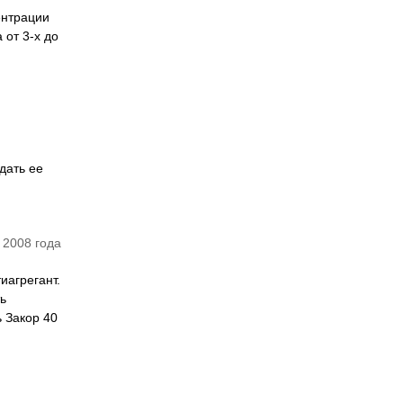
ентрации
 от 3-х до
дать ее
 2008 года
иагрегант.
ь
 Закор 40