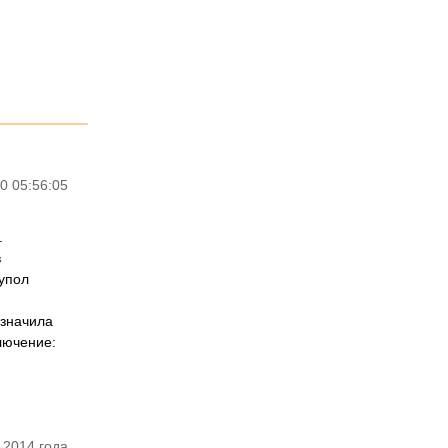
0 05:56:05
.
в
упол
азначила
ключение:
 2014 года