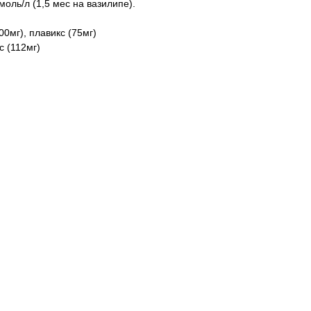
моль/л (1,5 мес на вазилипе).
0мг), плавикс (75мг)
с (112мг)