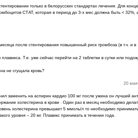
тентировании только в белорусских стандартах лечения. Для конц
омбоцитов СТАТ, которая в период до 3-х мес должна быть < 32%, а
месяца после стентирования повышенный риск тромбоза (в т.ч. и в
плавикса. Т.е. уже сейчас перейти на 2 таблетки в сутки или подож
она не сгущала кровь?
20 мая
ил заменить на аспирин кардио 100 мг после ужина он лучший ант
ржание холестерина в крови . Один раз в месяц необходимо делат
овень холестерина превышает 5 ммоль/л то необходимо принимать
акого уровня – 20 мг. Плавикс принимать в течении года.