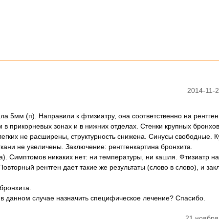
2014-11-2
ала 5мм (п). Направили к фтизиатру, она соответственно на рентген
м в прикорневых зонах и в нижних отделах. Стенки крупных бронхо
егких не расширены, структурность снижена. Синусы свободные. К
ткани не увеличены. Заключение: рентгенкартина бронхита.
а). Симптомов никаких нет: ни температуры, ни кашля. Фтизиатр н
Повторный рентген дает такие же результаты (слово в слово), и за
 бронхита.
р в данном случае назначить специфическое лечение? Спасибо.
21 ноября