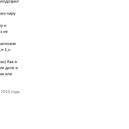
заподозрил
рез пару
у и
з.не
и
иагнозом
п-1,с-
рю).Как я
ом деле и
ше или
 2010 года