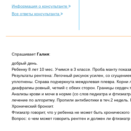
Информация о консультанте
Все ответы консультанта
Спрашивает
Галия
:
добрый день.
Ребенку 8 лет 10 мес. Учимся в 3 классе. Проба манту показ
Результаты рентгена: Легочный рисунок усилен, со сгущение
уплотнены. Справа подчеркнута междолевая плевра. Корни л
диафрагмы ровный, четкий с обеих сторон. Границы сердеч.
Анализы крови и мочи в норме (со слов педиатра и фтизиатр
лечение по алгоритму. Пропили антибиотики в теч.2 недель. 
Хронический бронхит.
Фтизиатр говорит, что у ребенка не может быть хронического
Вопрос: о чем может говорить рентген и должен ли фтизиат