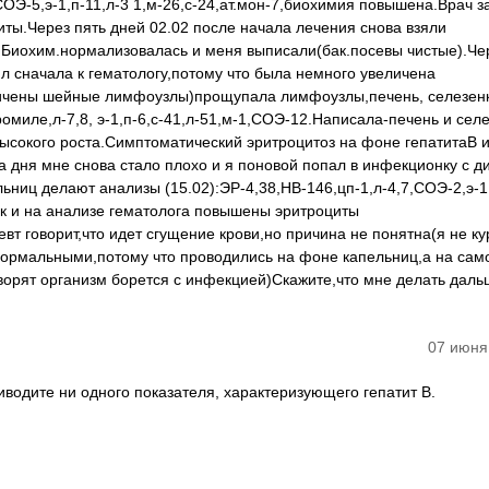
СОЭ-5,э-1,п-11,л-3 1,м-26,с-24,ат.мон-7,биохимия повышена.Врач 
иты.Через пять дней 02.02 после начала лечения снова взяли
-11.Биохим.нормализовалась и меня выписали(бак.посевы чистые).Че
л сначала к гематологу,потому что была немного увеличена
еличены шейные лимфоузлы)прощупала лимфоузлы,печень, селезенк
омиле,л-7,8, э-1,п-6,с-41,л-51,м-1,СОЭ-12.Написала-печень и селе
Высокого роста.Симптоматический эритроцитоз на фоне гепатитаВ 
а дня мне снова стало плохо и я поновой попал в инфекционку с д
ьниц делают анализы (15.02):ЭР-4,38,НВ-146,цп-1,л-4,7,СОЭ-2,э-1,
ак и на анализе гематолога повышены эритроциты
певт говорит,что идет сгущение крови,но причина не понятна(я не ку
нормальными,потому что проводились на фоне капельниц,а на сам
ворят организм борется с инфекцией)Скажите,что мне делать даль
07 июня
водите ни одного показателя, характеризующего гепатит В.