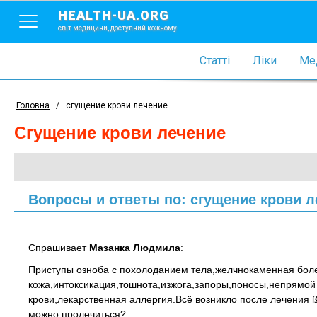
HEALTH-UA.ORG
світ медицини, доступний кожному
Статті
Ліки
Мед
Головна
/
сгущение крови лечение
сгущение крови лечение
Вопросы и ответы по: сгущение крови л
Спрашивает
Мазанка Людмила
:
Приступы озноба с похолоданием тела,желчнокаменная бол
кожа,интоксикация,тошнота,изжога,запоры,поносы,непрямой
крови,лекарственная аллергия.Всё возникло после лечения 
можно пролечиться?