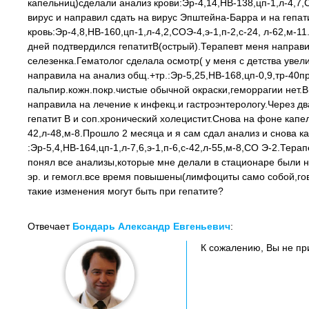
капельниц)сделали анализ крови:Эр-4,14,НВ-138,цп-1,л-4,7,
вирус и направил сдать на вирус Эпштейна-Барра и на гепат
кровь:Эр-4,8,НВ-160,цп-1,л-4,2,СОЭ-4,э-1,п-2,с-24, л-62,м
дней подтвердился гепатитВ(острый).Терапевт меня направи
селезенка.Гематолог сделала осмотр( у меня с детства ув
направила на анализ общ.+тр.:Эр-5,25,НВ-168,цп-0,9,тр-40пр
пальпир.кожн.покр.чистые обычной окраски,геморрагии нет.
направила на лечение к инфекц.и гастроэнтерологу.Через дв
гепатит В и соп.хронический холецистит.Снова на фоне капел
42,л-48,м-8.Прошло 2 месяца и я сам сдал анализ и снова к
:Эр-5,4,НВ-164,цп-1,л-7,6,э-1,п-6,с-42,л-55,м-8,СО Э-2.Тера
понял все анализы,которые мне делали в стационаре были 
эр. и гемогл.все время повышены(лимфоциты само собой,го
такие изменения могут быть при гепатите?
Отвечает
Бондарь Александр Евгеньевич
:
К сожалению, Вы не при