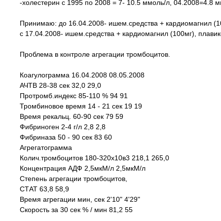
-холестерин с 1995 по 2008 = 7- 10.5 ммоль/л, 04.2008=4.8 м
Принимаю: до 16.04.2008- ишем.средства + кардиомагнил (10
с 17.04.2008- ишем.средства + кардиомагнил (100мг), плавик
Проблема в контроле агрегации тромбоцитов.
Коагулограмма 16.04.2008 08.05.2008
АЧТВ 28-38 сек 32,0 29,0
Протромб.индекс 85-110 % 94 91
Тромбиновое время 14 - 21 сек 19 19
Время рекальц. 60-90 сек 79 59
Фибриноген 2-4 г/л 2,8 2,8
Фибриназа 50 - 90 сек 83 60
Агрегатограмма
Колич.тромбоцитов 180-320х10в3 218,1 265,0
Концентрация АДФ 2,5мкМ/л 2,5мкМ/л
Степень агрегации тромбоцитов,
СТАТ 63,8 58,9
Время агрегации мин, сек 2'10" 4'29"
Скорость за 30 сек % / мин 81,2 55