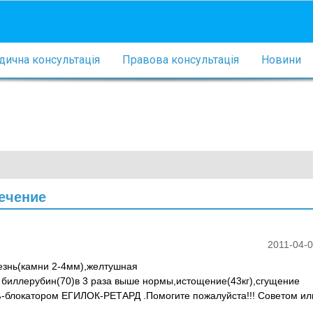
ична консультація
Правова консультація
Новини
ечение
2011-04-0
езнь(камни 2-4мм),желтушная
 биллерубин(70)в 3 раза выше нормы,истощение(43кг),сгущение
ß-блокатором ЕГИЛОК-РЕТАРД .Помогите пожалуйста!!! Советом ил