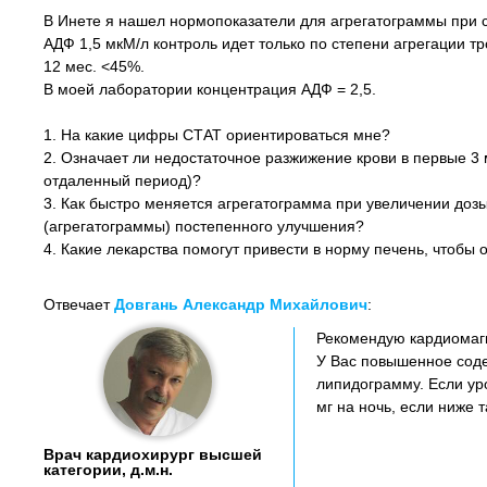
В Инете я нашел нормопоказатели для агрегатограммы при с
АДФ 1,5 мкМ/л контроль идет только по степени агрегации тр
12 мес. <45%.
В моей лаборатории концентрация АДФ = 2,5.
1. На какие цифры СТАТ ориентироваться мне?
2. Означает ли недостаточное разжижение крови в первые 3 
отдаленный период)?
3. Как быстро меняется агрегатограмма при увеличении дозы 
(агрегатограммы) постепенного улучшения?
4. Какие лекарства помогут привести в норму печень, чтобы 
Отвечает
Довгань Александр Михайлович
:
Рекомендую кардиомагн
У Вас повышенное соде
липидограмму. Если ур
мг на ночь, если ниже т
Врач кардиохирург высшей
категории, д.м.н.