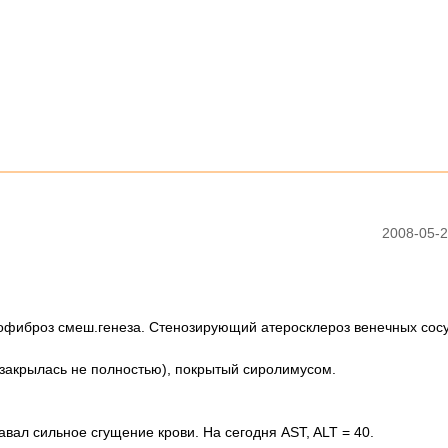
2008-05-2
иофиброз смеш.генеза. Стенозирующий атеросклероз венечных сосу
 закрылась не полностью), покрытый сиролимусом.
давал сильное сгущение крови. На сегодня AST, ALT = 40.