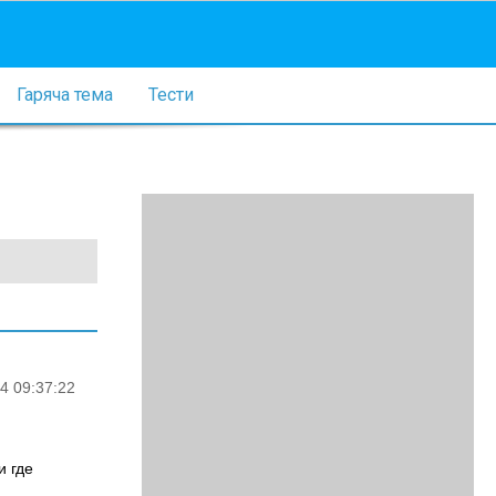
Гаряча тема
Тести
4 09:37:22
и где