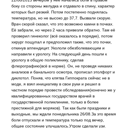
22/08/2013 вечером у неё начались боли в правом
боку со стороны желудка и отдавало в спину, характер
которых был резкий. Потом постепенно поднялась
температура, но не высоко до 37,7. Вызвали скорую.
Врач скорой сказал, что это возможно камни в почках.
Её забрали, но через 2 часа привезли обратно. Там её
проверил гинеколог (всё оказалось в порядке), потом
хирург пощупал и предположил также, что это почки,
откинув аппендицит. Укололи обезболевающим и
направили к урологу. На следующий день пошли к
урологу в общую поликлинику, сделав
флюрографию(всё в норме). Он, не проведя никаких
анализов и банального осмотра, прописал этолфорт и
диклотол. Поняв, что клятва Гиппократа сейчас не в
моде, я взял инициативу в свои руки и решил в
частном порядке провести обследования(конечно же у
квалифицированных государством врачей в
государственной поликлинике, только в более
престижной для моряков). Так как были праздники и
выходные, мы ждали понедельника 26/08.За это время
боли отпускали и температура только под вечер,
общее состояние улучшалось.Утром сделали узи.