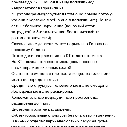
прыгает до 37.1 Пошол в нашу поликлинику
невропатолог направила на
энцефалограмму(результаты точно не помню потому-
что они в карточке моей а она в поликлинике) Но там
есть небольшое нарушение (венозный отток
затруднен) и 3-е заключение Дистонический тип
рэг(гипертонический)
Сказала что с давлением все нормально.Голова по
прежнему болела.
Потом дали направление на КТ головного мозга
На КТ - сканах головного мозга,околоносовых
пазух,пирамид височных костей:
Очаговые изменения плотности вещества головного
мозга не определяються.
Срединные структуры головного мозга не смещены.
Желудочки мозга не расширены.
Конвекситальные подпаутинные пространства
расширены до 4 мм.
Цистерны мозга не расширены.
Субтенториальные структуры без очаговых изменений.
В нижних отделах верхнечелюстных пазух на фоне