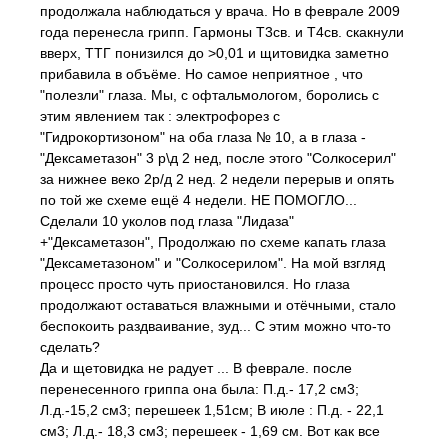
продолжала наблюдаться у врача. Но в феврале 2009
года перенесла грипп. Гармоны Т3св. и Т4св. скакнули
вверх, ТТГ понизился до >0,01 и щитовидка заметно
прибавила в объёме. Но самое неприятное , что
"полезли" глаза. Мы, с офтальмологом, боролись с
этим явлением так : электрофорез с
"Гидрокортизоном" на оба глаза № 10, а в глаза -
"Дексаметазон" 3 р\д 2 нед, после этого "Солкосерил"
за нижнее веко 2р/д 2 нед. 2 недели перерыв и опять
по той же схеме ещё 4 недели. НЕ ПОМОГЛО...
Сделали 10 уколов под глаза "Лидаза"
+"Дексаметазон", Продолжаю по схеме капать глаза
"Дексаметазоном" и "Солкосерилом". На мой взгляд
процесс просто чуть приостановился. Но глаза
продолжают оставаться влажными и отёчными, стало
беспокоить раздваивание, зуд... С этим можно что-то
сделать?
Да и щетовидка не радует ... В феврале. после
перенесенного гриппа она была: П.д.- 17,2 см3;
Л.д.-15,2 см3; перешеек 1,51см; В июле : П.д. - 22,1
см3; Л.д.- 18,3 см3; перешеек - 1,69 см. Вот как все