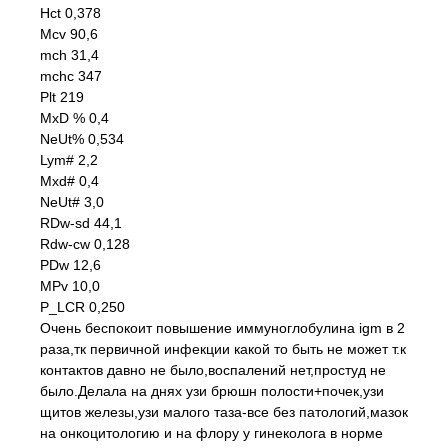
Hct 0,378
Mcv 90,6
mch 31,4
mchc 347
Plt 219
MxD % 0,4
NeUt% 0,534
Lym# 2,2
Mxd# 0,4
NeUt# 3,0
RDw-sd 44,1
Rdw-cw 0,128
PDw 12,6
MPv 10,0
P_LCR 0,250
Очень беспокоит повышение иммуноглобулина igm в 2
раза,тк первичной инфекции какой то быть не может т.к
контактов давно не было,воспалений нет,простуд не
было.Делала на днях узи брюшн полости+почек,узи
щитов железы,узи малого таза-все без патологий,мазок
на онкоцитологию и на флору у гинеколога в норме