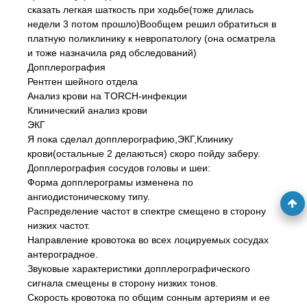
сказать легкая шаткость при ходьбе(тоже длилась
недели 3 потом прошло)Вообщем решил обратиться в
платную поликлинику к невропатологу (она осматрела
и тоже назначила ряд обследований)
Допплерография
Рентген шейного отдела
Анализ крови на TORCH-инфекции
Клинический анализ крови
ЭКГ
Я пока сделал допплерографию,ЭКГ,Клинику
крови(остальные 2 делаються) скоро пойду заберу.
Допплерография сосудов головы и шеи:
Форма допплерограмы изменена по
ангиодистоническому типу.
Распределение частот в спектре смещено в сторону
низких частот.
Направление кровотока во всех лоцируемых сосудах
антероградное.
Звуковые характеристики допплерографического
сигнала смещены в сторону низких тонов.
Скорость кровотока по общим сонным артериям и ее