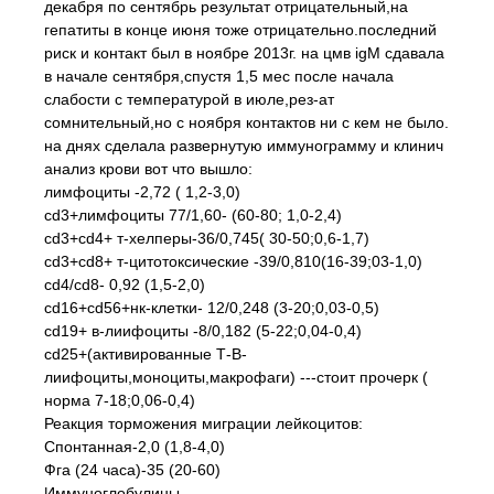
декабря по сентябрь результат отрицательный,на
гепатиты в конце июня тоже отрицательно.последний
риск и контакт был в ноябре 2013г. на цмв igМ сдавала
в начале сентября,спустя 1,5 мес после начала
слабости с температурой в июле,рез-ат
сомнительный,но с ноября контактов ни с кем не было.
на днях сделала развернутую иммунограмму и клинич
анализ крови вот что вышло:
лимфоциты -2,72 ( 1,2-3,0)
cd3+лимфоциты 77/1,60- (60-80; 1,0-2,4)
cd3+cd4+ т-хелперы-36/0,745( 30-50;0,6-1,7)
cd3+cd8+ т-цитотоксические -39/0,810(16-39;03-1,0)
сd4/cd8- 0,92 (1,5-2,0)
cd16+cd56+нк-клетки- 12/0,248 (3-20;0,03-0,5)
cd19+ в-лиифоциты -8/0,182 (5-22;0,04-0,4)
cd25+(активированные Т-В-
лиифоциты,моноциты,макрофаги) ---стоит прочерк (
норма 7-18;0,06-0,4)
Реакция торможения миграции лейкоцитов:
Спонтанная-2,0 (1,8-4,0)
Фга (24 часа)-35 (20-60)
Иммуноглобулины