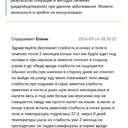
результатах операции и методах лечения
(радиойодтерапия) при данном заболевании. Можете
записаться и прийти на консультацию.
Спрашивает
Елена
:
2014-09-14 09:30:22
Здравствуйте,беспокоит слабость в нонах и теле в
течении почти 2 месяцев,ночью пол как будто едет под
ногами и при наклоне в темноте относит в сторону.
утром и до обеда вроде слабости не ощущается
обычно особо,при наклоне в сторону днем не относит.
но выйдя на улицу иду меня покачивает тело ввиду
слабости,при подьеме в горку заметна слабость
заметная в ногах,в ушах шум много месяцев,язык в
налете весь и под ним белые как ворсинки,онр не
счищаются.свиду как просто налет на языке. в июле ,в
конце утром встала,заметная слабость в ногах руках и
теле и температура поднялась 37,4. через 9 дней
температура ушла но слабость уже 2 месяца не
проходит,вес не падает,лимфоузлы в норме вроде