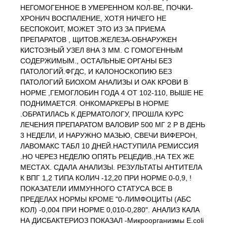
НЕГОМОГЕННОЕ В УМЕРЕННОМ КОЛ-ВЕ, ПОЧКИ-
ХРОНИЧ ВОСПАЛЕНИЕ, ХОТЯ НИЧЕГО НЕ
БЕСПОКОИТ, МОЖЕТ ЭТО ИЗ ЗА ПРИЕМА
ПРЕПАРАТОВ , ЩИТОВ.ЖЕЛЕЗА-ОБНАРУЖЕН
КИСТОЗНЫЙ УЗЕЛ 8НА 3 ММ. С ГОМОГЕННЫМ
СОДЕРЖИМЫМ., ОСТАЛЬНЫЕ ОРГАНЫ БЕЗ
ПАТОЛОГИЙ.ФГДС, И КАЛОНОСКОПИЮ БЕЗ
ПАТОЛОГИЙ БИОХОМ АНАЛИЗЫ И ОАК КРОВИ В
НОРМЕ ,ГЕМОГЛОБИН ГОДА 4 ОТ 102-110, ВЫШЕ НЕ
ПОДНИМАЕТСЯ. ОНКОМАРКЕРЫ В НОРМЕ
.ОБРАТИЛАСЬ К ДЕРМАТОЛОГУ, ПРОШЛА КУРС
ЛЕЧЕНИЯ ПРЕПАРАТОМ ВАЛОВИР 500 МГ 2 Р В ДЕНЬ
3 НЕДЕЛИ, И НАРУЖНО МАЗЬЮ, СВЕЧИ ВИФЕРОН,
ЛАВОМАКС ТАБЛ 10 ДНЕЙ.НАСТУПИЛА РЕМИССИЯ
.НО ЧЕРЕЗ НЕДЕЛЮ ОПЯТЬ РЕЦЕДИВ.,НА ТЕХ ЖЕ
МЕСТАХ. СДАЛА АНАЛИЗЫ. РЕЗУЛЬТАТЫ АНТИТЕЛА
К ВПГ 1,2 ТИПА КОЛИЧ -12,20 ПРИ НОРМЕ 0-0,9, !
ПОКАЗАТЕЛИ ИММУННОГО СТАТУСА ВСЕ В
ПРЕДЕЛАХ НОРМЫ КРОМЕ "0-ЛИМФОЦИТЫ (АБС
КОЛ) -0,004 ПРИ НОРМЕ 0,010-0,280". АНАЛИЗ КАЛА
НА ДИСБАКТЕРИОЗ ПОКАЗАЛ -Микроорганизмы Е.coli