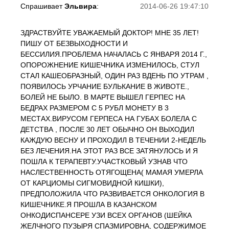
Спрашивает
Эльвира
:
2014-06-26 19:47:10
ЗДРАСТВУЙТЕ УВАЖАЕМЫЙ ДОКТОР! МНЕ 35 ЛЕТ!
ПИШУ ОТ БЕЗВЫХОДНОСТИ И
БЕССИЛИЯ.ПРОБЛЕМА НАЧАЛАСЬ С ЯНВАРЯ 2014 Г.,
ОПОРОЖНЕНИЕ КИШЕЧНИКА ИЗМЕНИЛОСЬ, СТУЛ
СТАЛ КАШЕОБРАЗНЫЙ, ОДИН РАЗ ВДЕНЬ ПО УТРАМ ,
ПОЯВИЛОСЬ УРЧАНИЕ БУЛЬКАНИЕ В ЖИВОТЕ.,
БОЛЕЙ НЕ БЫЛО. В МАРТЕ ВЫШЕЛ ГЕРПЕС НА
БЕДРАХ РАЗМЕРОМ С 5 РУБЛ МОНЕТУ В 3
МЕСТАХ.ВИРУСОМ ГЕРПЕСА НА ГУБАХ БОЛЕЛА С
ДЕТСТВА , ПОСЛЕ 30 ЛЕТ ОБЫЧНО ОН ВЫХОДИЛ
КАЖДУЮ ВЕСНУ И ПРОХОДИЛ В ТЕЧЕНИИ 2-НЕДЕЛЬ
БЕЗ ЛЕЧЕНИЯ.НА ЭТОТ РАЗ ВСЕ ЗАТЯНУЛОСЬ И Я
ПОШЛА К ТЕРАПЕВТУ.УЧАСТКОВЫЙ УЗНАВ ЧТО
НАСЛЕСТВЕННОСТЬ ОТЯГОЩЕНА( МАМАЯ УМЕРЛА
ОТ КАРЦИОМЫ СИГМОВИДНОЙ КИШКИ),
ПРЕДПОЛОЖИЛА ЧТО РАЗВИВАЕТСЯ ОНКОЛОГИЯ В
КИШЕЧНИКЕ.Я ПРОШЛА В КАЗАНСКОМ
ОНКОДИСПАНСЕРЕ УЗИ ВСЕХ ОРГАНОВ (ШЕЙКА
ЖЕЛЧНОГО ПУЗЫРЯ СПАЗМИРОВНА, СОДЕРЖИМОЕ