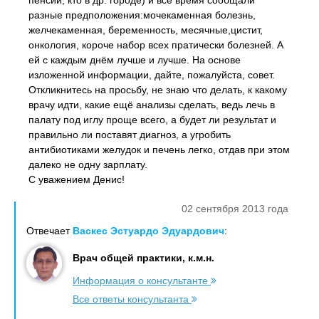
пенсии, кто в др. городе) и всё время сообщали
разные предположения:мочекаменная болезнь,
желчекаменная, беременность, месячные,цистит,
онкология, короче набор всех пратически болезней. А
ей с каждым днём лучше и лучше. На основе
изложенной информации, дайте, пожалуйста, совет.
Откликнитесь на просьбу, не знаю что делать, к какому
врачу идти, какие ещё анализы сделать, ведь лечь в
палату под иглу проще всего, а будет ли результат и
правильно ли поставят диагноз, а угробить
антибиотиками желудок и печень легко, отдав при этом
далеко не одну зарплату.
С уважением Денис!
02 сентября 2013 года
Отвечает
Васкес Эстуардо Эдуардович
:
Врач общей практики, к.м.н.
Информация о консультанте
Все ответы консультанта