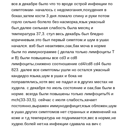
все.в декабре было что то вроде острой инфекции по
симптомам- началось с недомогания,похудения в
боках,затем кости 3 дня ломало спину и руки потом
горло сильно болело без насморка,язык ужасный
был,далее сильная слабость была месяц и
ткмпература 37,3. стул весь декабрь был бледно
коричневым.это был первый симптом.и шум в ушах
начался. вэб был неактивен,оак,бак моча в норме
были по иммунограмме ( делала только лимфоциты Т
и В) были повышены все cd3 и cd8
лимфоциты,снижено соотношение cd4/cd8 cd4 было
823. далее все симптомы ушли но остался ужасный
кандидоз языка,шум в ушах и бока не
поправлялись,хотя вес не падал и в других местах не
худела. с декабря по июль состояние и оак,бак были в
норме. всегда были повышены только лимфоциты% и
mch(33-33,5). сейчас с июля слабость,качает
постоянно,выражен иммунодефицит,язык обложен,шум
в ушах.других симптомов нет странных и изменений на
коже и т.д.температура не поднимается,вес в норме,не
худею.болей нет.на инфекции сдавала на вич с