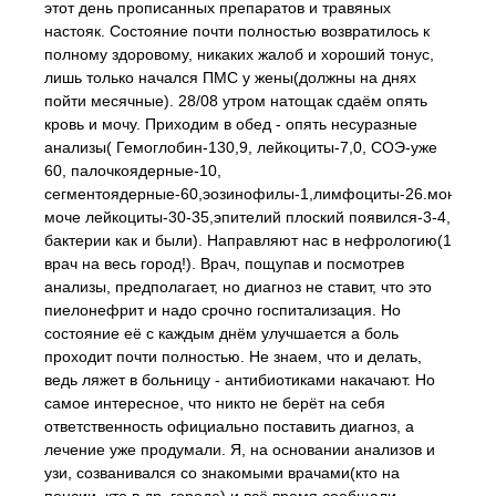
этот день прописанных препаратов и травяных
настояк. Состояние почти полностью возвратилось к
полному здоровому, никаких жалоб и хороший тонус,
лишь только начался ПМС у жены(должны на днях
пойти месячные). 28/08 утром натощак сдаём опять
кровь и мочу. Приходим в обед - опять несуразные
анализы( Гемоглобин-130,9, лейкоциты-7,0, СОЭ-уже
60, палочкоядерные-10,
сегментоядерные-60,эозинофилы-1,лимфоциты-26.моноциты
моче лейкоциты-30-35,эпителий плоский появился-3-4,
бактерии как и были). Направляют нас в нефрологию(1
врач на весь город!). Врач, пощупав и посмотрев
анализы, предполагает, но диагноз не ставит, что это
пиелонефрит и надо срочно госпитализация. Но
состояние её с каждым днём улучшается а боль
проходит почти полностью. Не знаем, что и делать,
ведь ляжет в больницу - антибиотиками накачают. Но
самое интересное, что никто не берёт на себя
ответственность официально поставить диагноз, а
лечение уже продумали. Я, на основании анализов и
узи, созванивался со знакомыми врачами(кто на