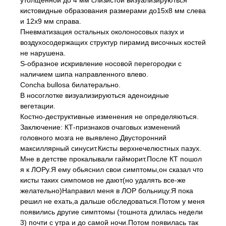
утолщенной до 4 мм слизистой визуализируються
кистовидные образования размерами до15х8 мм слева
и 12х9 мм справа.
Пневматизация остальных околоносовых пазух и
воздухосодержащих структур пирамид височных костей
не нарушена.
S-образное искривление носовой перегородки с
наличием шипа направленного влево.
Concha bullosa билатерально.
В носоглотке визуализируються аденоидные
вегетации.
Костно-деструктивные изменения не определяються.
Заключение: КТ-признаков очаговых изменений
головного мозга не выявлено.Двусторонний
максиллярный синусит.Кисты верхнечелюстных пазух.
Мне в детстве прокалывали гайморит.После КТ пошол
я к ЛОРу.Я ему обьяснил свои симптомы,он сказал что
кисты таких симпомов не дают(но удалять все-же
желательно)Направил меня в ЛОР больницу.Я пока
решил не ехать,а дальше обследоваться.Потом у меня
появились другие симптомы (тошнота длилась недели
3) почти с утра и до самой ночи.Потом появилась так