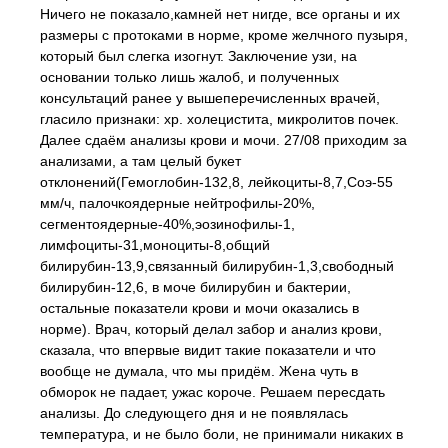
Ничего не показало,камней нет нигде, все органы и их
размеры с протоками в норме, кроме желчного пузыря,
который был слегка изогнут. Заключение узи, на
основании только лишь жалоб, и полученных
консультаций ранее у вышеперечисленных врачей,
гласило признаки: хр. холецистита, микролитов почек.
Далее сдаём анализы крови и мочи. 27/08 приходим за
анализами, а там целый букет
отклонений(Гемоглобин-132,8, лейкоциты-8,7,Соэ-55
мм/ч, палочкоядерные нейтрофилы-20%,
сегментоядерные-40%,эозинофилы-1,
лимфоциты-31,моноциты-8,общий
билирубин-13,9,связанный билирубин-1,3,свободный
билирубин-12,6, в моче билирубин и бактерии,
остальные показатели крови и мочи оказались в
норме). Врач, который делал забор и анализ крови,
сказала, что впервые видит такие показатели и что
вообще не думала, что мы придём. Жена чуть в
обморок не падает, ужас короче. Решаем пересдать
анализы. До следующего дня и не появлялась
температура, и не было боли, не принимали никаких в