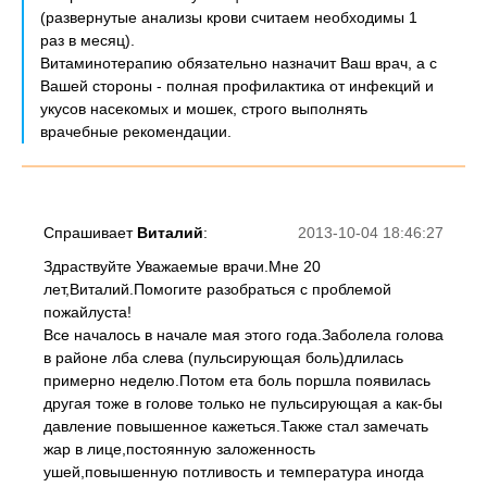
(развернутые анализы крови считаем необходимы 1
раз в месяц).
Витаминотерапию обязательно назначит Ваш врач, а с
Вашей стороны - полная профилактика от инфекций и
укусов насекомых и мошек, строго выполнять
врачебные рекомендации.
Спрашивает
Виталий
:
2013-10-04 18:46:27
Здраствуйте Уважаемые врачи.Мне 20
лет,Виталий.Помогите разобраться с проблемой
пожайлуста!
Все началось в начале мая этого года.Заболела голова
в районе лба слева (пульсирующая боль)длилась
примерно неделю.Потом ета боль поршла появилась
другая тоже в голове только не пульсирующая а как-бы
давление повышенное кажеться.Также стал замечать
жар в лице,постоянную заложенность
ушей,повышенную потливость и температура иногда