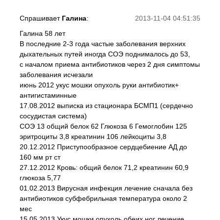
Спрашивает
Галина
:
2013-11-04 04:51:35
Галина 58 лет
В последние 2-3 года частые заболевания верхних
дыхательных путей иногда СОЭ поднималось до 53,
с началом приема антибиотиков через 2 дня симптомы
заболевания исчезали
июнь 2012 укус мошки опухоль руки антибиотик+
антигистаминные
17.08.2012 выписка из стационара БСМП1 (сердечно
сосудистая система)
СОЭ 13 общий белок 62 Глюкоза 6 Гемоглобин 125
эритроциты 3,8 креатинин 106 лейкоциты 3,8
20.12.2012 Приступообразное сердцебиение АД до
160 мм рт ст
27.12.2012 Кровь: общий белок 71,2 креатинин 60,9
глюкоза 5,77
01.02.2013 Вирусная инфекция лечение сначала без
антибиотиков субфебрильная температура около 2
мес
15.05.2013 Укус мошки опухоль обеих ног лечение