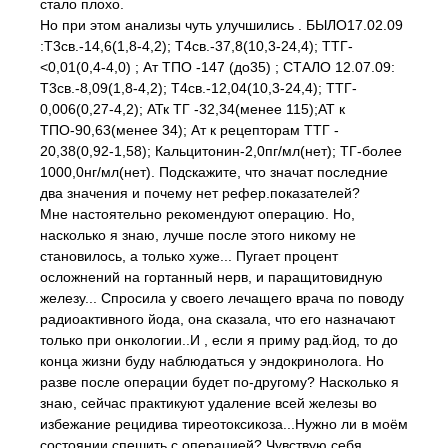
стало плохо.
Но при этом анализы чуть улучшились . БЫЛО17.02.09
:Т3св.-14,6(1,8-4,2); Т4св.-37,8(10,3-24,4); ТТГ-
<0,01(0,4-4,0) ; Ат ТПО -147 (до35) ; СТАЛО 12.07.09:
Т3св.-8,09(1,8-4,2); Т4св.-12,04(10,3-24,4); ТТГ-
0,006(0,27-4,2); АТк ТГ -32,34(менее 115);АТ к
ТПО-90,63(менее 34); Ат к рецепторам ТТГ -
20,38(0,92-1,58); Кальцитонин-2,0пг/мл(нет); ТГ-более
1000,0нг/мл(нет). Подскажите, что значат последние
два значения и почему нет рефер.показателей?
Мне настоятельно рекомендуют операцию. Но,
насколько я знаю, лучше после этого никому не
становилось, а только хуже... Пугает процент
осложнений на гортанный нерв, и паращитовидную
железу... Спросила у своего лечащего врача по поводу
радиоактивного йода, она сказала, что его назначают
только при онкологии..И , если я приму рад.йод, то до
конца жизни буду наблюдаться у эндокринолога. Но
разве после операции будет по-другому? Насколько я
знаю, сейчас практикуют удаление всей железы во
избежание рецидива тиреотоксикоза...Нужно ли в моём
состоянии спешить с операцией? Чувствую себя