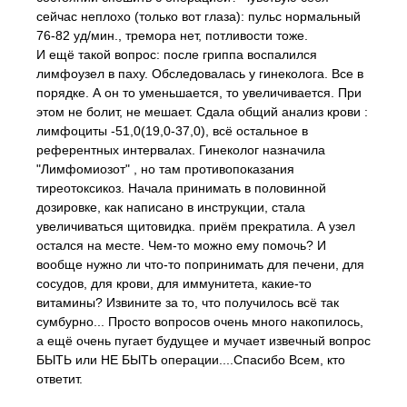
сейчас неплохо (только вот глаза): пульс нормальный
76-82 уд/мин., тремора нет, потливости тоже.
И ещё такой вопрос: после гриппа воспалился
лимфоузел в паху. Обследовалась у гинеколога. Все в
порядке. А он то уменьшается, то увеличивается. При
этом не болит, не мешает. Сдала общий анализ крови :
лимфоциты -51,0(19,0-37,0), всё остальное в
референтных интервалах. Гинеколог назначила
"Лимфомиозот" , но там противопоказания
тиреотоксикоз. Начала принимать в половинной
дозировке, как написано в инструкции, стала
увеличиваться щитовидка. приём прекратила. А узел
остался на месте. Чем-то можно ему помочь? И
вообще нужно ли что-то попринимать для печени, для
сосудов, для крови, для иммунитета, какие-то
витамины? Извините за то, что получилось всё так
сумбурно... Просто вопросов очень много накопилось,
а ещё очень пугает будущее и мучает извечный вопрос
БЫТЬ или НЕ БЫТЬ операции....Спасибо Всем, кто
ответит.