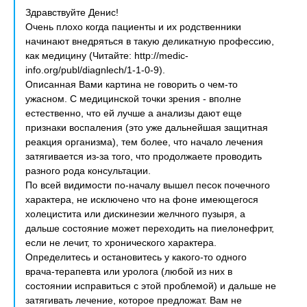
Здравствуйте Денис!
Очень плохо когда пациенты и их родственники
начинают внедряться в такую деликатную профессию,
как медицину (Читайте: http://medic-
info.org/publ/diagnlech/1-1-0-9).
Описанная Вами картина не говорить о чем-то
ужасном. С медицинской точки зрения - вполне
естественно, что ей лучше а анализы дают еще
признаки воспаления (это уже дальнейшая защитная
реакция организма), тем более, что начало лечения
затягивается из-за того, что продолжаете проводить
разного рода консультации.
По всей видимости по-началу вышел песок почечного
характера, не исключено что на фоне имеющегося
холецистита или дискинезии желчного пузыря, а
дальше состояние может переходить на пиелонефрит,
если не лечит, то хронического характера.
Определитесь и остановитесь у какого-то одного
врача-терапевта или уролога (любой из них в
состоянии исправиться с этой проблемой) и дальше не
затягивать лечение, которое предложат. Вам не