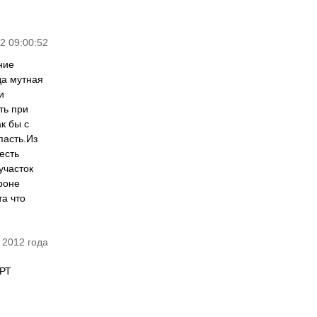
2 09:00:52
ние
да мутная
и
ть при
к бы с
пасть.Из
есть
участок
роне
та что
 2012 года
МРТ