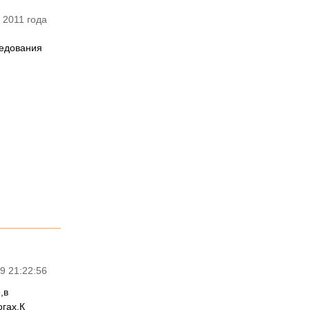
 2011 года
ледования
9 21:22:56
,в
огах.К