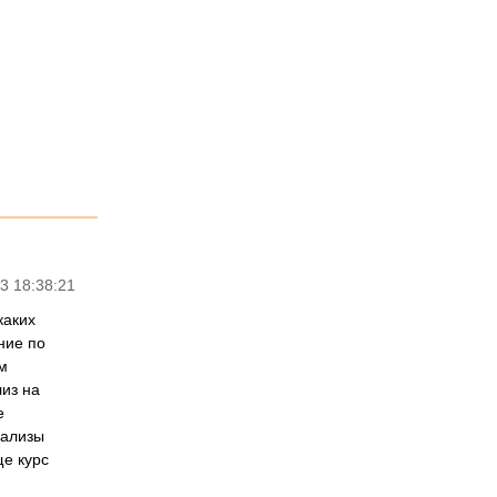
3 18:38:21
каких
ние по
м
из на
е
нализы
ще курс