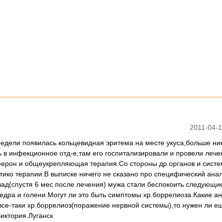
2011-04-1
 недели появилась кольцевидная эритема на месте укуса,больше ни
 в инфекционное отд-е,там его госпитализировали и провели лече
ферон и общеукрепляющая терапия.Со стороны др.органов и систе
ико терапии.В выписке ничего не сказано про специфический анал
зад(спустя 6 мес после лечения) мужа стали беспокоить следующи
едра и голени.Могут ли это быть симптомы хр.боррелиоза.Какие а
 все-таки хр.боррелиоз(поражение нервной системы),то нужен ли е
Виктория.Луганск