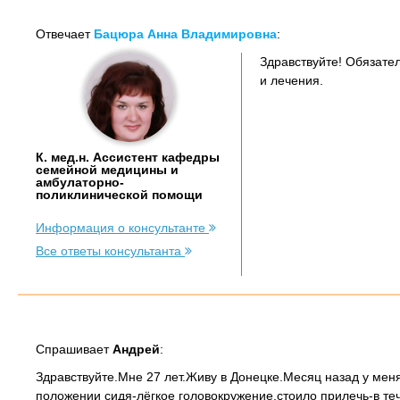
Отвечает
Бацюра Анна Владимировна
:
Здравствуйте! Обязате
и лечения.
К. мед.н. Ассистент кафедры
семейной медицины и
амбулаторно-
поликлинической помощи
Информация о консультанте
Все ответы консультанта
Спрашивает
Андрей
:
Здравствуйте.Мне 27 лет.Живу в Донецке.Месяц назад у мен
положении сидя-лёгкое головокружение,стоило прилечь-в тече