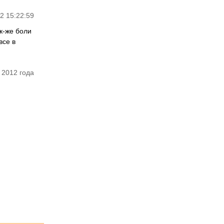
2 15:22:59
к-же боли
все в
 2012 года