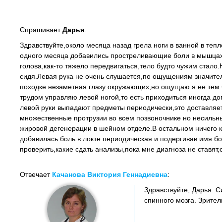
Спрашивает
Дарья
:
Здравствуйте,около месяца назад грела ноги в ванной в тепл
одного месяца добавились простреливающие боли в мышцах р
голова,как-то тяжело передвигаться,тело будто чужим стало
сидя.Левая рука не очень слушается,по ощущениям значител
походке незаметная глазу окружающих,но ощущаю я ее тем 
трудом управляю левой ногой,то есть приходиться иногда до
левой руки выпадают предметы периодически,это доставляет
множественные протрузии во всем позвоночнике но несильные
жировой дегенерации в шейном отделе.В остальном ничего 
добавилась боль в локте периодическая и подергивав имя бо
проверить,какие сдать анализы,пока мне диагноза не ставят
Отвечает
Качанова Виктория Геннадиевна
:
Здравствуйте, Дарья. 
спинного мозга. Зрите