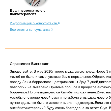
Врач невропатолог,
психотерапевт
Информация о консультанте
Все ответы консультанта
Спрашивает
Виктория
:
Здравствуйте. В мае 2010г моего мужа укусил клещ.Через 3
жалоб не было и самочувствие было нормальное.Обратились
поводу Лайм-боррелиоза:цефтриаксон 1г 2р/д 7 дней,цикло
патологии не выявлено.Эритема прошла в процессе антибиот
боррелиоз.Но очевидно,что он был-бы положителен.2мес на
жалобы:онемение левой руки и ноги,боли в мышцах левого б
нужно сдать,что-бы его исключить или подтвердить.Если это
антибиотикотерапии? Буду очень благодарна за ответ. С ув. 