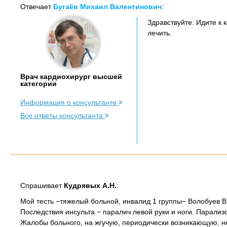
Отвечает
Бугаёв Михаил Валентинович
:
Здравствуйте. Идите к 
лечить.
Врач кардиохирург высшей
категории
Информация о консультанте
Все ответы консультанта
Спрашивает
Кудрявых А.Н.
:
Мой тесть −тяжелый больной, инвалид 1 группы− Волобуев Вик
Последствия инсульта − паралич левой руки и ноги. Парализ
Жалобы больного, на жгучую, периодически возникающую, н