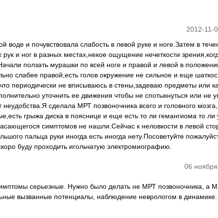
2012-11-0
ой воде и почувствовала слабость в левой руке и ноге.Затем в тече
ук и ног в разных местах,некое ощущение нечеткости зрения,ког
.Начали ползать мурашки по всей ноге и правой и левой в положени
ьно слабее правой,есть голов окружение не сильное и еще шаткос
что периодически не вписываюсь в стены,задеваю предметы или ка
полнительно уточнить ее движения чтобы не спотыкнуться или не у
 неудобства.Я сделала МРТ позвоночника всего и головного мозга,
,есть грыжа диска в пояснице и еще есть то ли гемангиома то ли 
касающегося симптомов не нашли.Сейчас к неловкости в левой сто
льшого пальца руки иногда есть иногда нету.Посоветуйте пожалуйс
,скоро буду проходить игольчатую электромиографию.
06 ноября
Симптомы серьезные. Нужно было делать не МРТ позвоночника, а 
льные вызванные потенциалы, наблюдение неврологом в динамике.