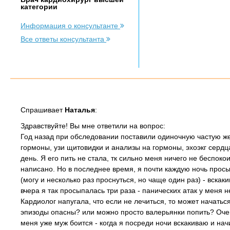
категории
Информация о консультанте
Все ответы консультанта
Спрашивает
Наталья
:
Здравствуйте! Вы мне ответили на вопрос:
Год назад при обследовании поставили одиночную частую же
гормоны, узи щитовидки и анализы на гормоны, эхоэкг сердца
день. Я его пить не стала, тк сильно меня ничего не беспок
написано. Но в последнее время, я почти каждую ночь про
(могу и несколько раз проснуться, но чаще один раз) - вскак
вчера я так просыпалась три раза - панических атак у меня 
Кардиолог напугала, что если не лечиться, то может начать
эпизоды опасны? или можно просто валерьянки попить? Оче
меня уже муж боится - когда я посреди ночи вскакиваю и нач