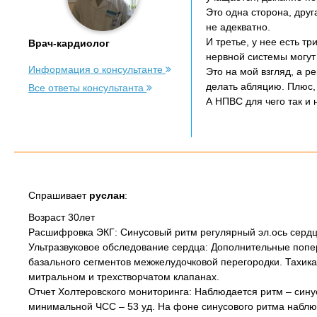
Это одна сторона, друг
не адекватно.
И третье, у нее есть т
Врач-кардиолог
нервной системы могут 
Информация о консультанте
Это на мой взгляд, а р
делать абляцию. Плюс,
Все ответы консультанта
А НПВС для чего так и 
Спрашивает
руслан
:
Возраст 30лет
Расшифровка ЭКГ: Синусовый ритм регулярный эл.ось сердц
Ультразвуковое обследование сердца: Дополнительные попе
базального сегментов межжелудочковой перегородки. Тахика
митральном и трехстворчатом клапанах.
Отчет Холтеровского мониторинга: Наблюдается ритм – сину
минимальной ЧСС – 53 уд. На фоне синусового ритма наб