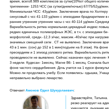
время, всего8.989 комплексов за сутки(10%от общего количес
тригеминии- 1253.ЧСС (за сутки/днем/ночью):67/75/52уд/ми
Минимальная ЧСС: 43уд/мин. Заключение врача по Холтеру 
синусовый с чсс 41-133 уд/мин с эпизодами брадиаритмии в 
ранние утренние утренние часы с чсс 40-114 уд/мин.Среднед
Вариабельность ритма нормальная,циркадный индекс повыше
редких единичных полиморфных ЖЭС, в т.ч. с эпизодами би-
морфологий, средн.-12,3 э/час, максим.-40э/час при нагрузк
значимых смещений сегм . СТ не выявлено. Заключение врач
43 в 1 мин. (сон) до 152 в 1 мин(подъем на 8 этаж). На фо
пресердиям и 1 эпизод узлового ритма. Вариабельность ри
проводимости не выявлено. Сейчас назначен курс лечения- К
3 недели. Кудесан- 1месяц. Магне В6- 1 месяц. Сначала бы
фоне частого сердцебиения. Дочь учится на 1 курсе физкульт
Можно ли продолжать учебу. Если появились- одышка, Учаще
неправильно выбрано лекарство.
Отвечает
Амонов Одил Шукурлаевич
:
Здравствуйте, Татьяна.
резко реагирует на ад
учащается, дыхание нер