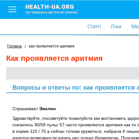
HEALTH-UA.ORG
світ медицини, доступний кожному
Статті
Ліки
Мед
Головна
/
как проявляется аритмия
как проявляется аритмия
Вопросы и ответы по: как проявляется 
Спрашивает
Эвелин
:
Здравствуйте, посоветуйте пожалуйста как востановить здоро
снизилось 90/58 пульс 57 часто проявляется аритмия как то
в норме 110 / 70 а сейчас голова кружиться, набрала 4 лишних
адаптол возможности купить нет только бромгексин. Подска