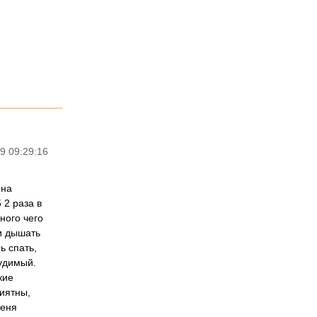
9 09:29:16
 на
 2 раза в
ного чего
и дышать
ь спать,
будимый.
кие
иятны,
меня