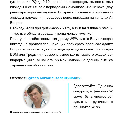
(укорочение PQ до 0.10, волна на восходящем колене компл
блокады II ст. I типа с периодами Самойлова -Венкебаха (п
реполяризации желудочков. Во время физической активнос
эпизоды нарушения процессов реполяризации на каналах А 
Вопрос:
Периодически при физических нагрузках и негативных эмоц
тяжесть в области сердца, иногда легкое жжение.
Приступов свойственных синдрому WPW слава Богу никогда н
никогда не проявлялся. Лечащий врач сразу прописал адапто
Вопрос мой таков: нужно ли еще проводить какие то иссле
ВЭМ или Тредмил и самое главное как вы можете охарактер
информации? Так как с WPW мои жалобы не должны быть св
Заранее спасибо за ответ.
Отвечает
Бугаёв Михаил Валентинович
:
Здравствуйте. Однознач
синдром, а феномен WP
может быть множество -
сделать нагрузочные те
признаков WPW.
Врач кардиохирург высшей