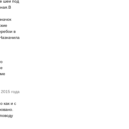
не шеи под
чная.В
значок
ские
еребои в
.Назначила
то
ые
рме
 2015 года
 как и с
ровано.
 поводу