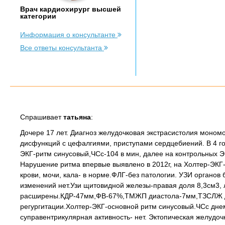
Врач кардиохирург высшей
категории
Информация о консультанте
Все ответы консультанта
Спрашивает
татьяна
:
Дочере 17 лет. Диагноз желудочковая экстрасистолия моно
дисфункций с цефалгиями, приступами сердцебиений. В 4 г
ЭКГ-ритм синусовый,ЧСс-104 в мин, далее на контрольных 
Нарушение ритма впервые выявлено в 2012г, на Холтер-ЭКГ
крови, мочи, кала- в норме.ФЛГ-без патологии. УЗИ органов
изменений нет.Узи щитовидной железы-правая доля 8,3см3,
расширены.КДР-47мм,ФВ-67%,ТМЖП диастола-7мм,ТЗСЛЖ ди
регургитации.Холтер-ЭКГ-основной ритм синусовый.ЧСс днем
суправентрикулярная активность- нет. Эктопическая желудо