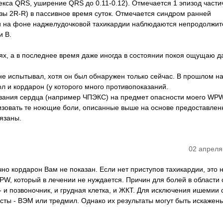
екса QRS, уширение QRS до 0.11-0.12). Отмечается 1 эпизод част
аузы 2R-R) в пассивное время суток. Отмечается синдром ранней
ти на фоне наджелудочковой тахикардии наблюдаются непродолжи
и В.
иях, а в последнее время даже иногда в состоянии покоя ощущаю 
е испытывал, хотя он был обнаружен только сейчас. В прошлом н
л и кордарон (у которого много противопоказаний.
дования сердца (например ЧПЭКС) на предмет опасности моего WPW
изовать те ноющие боли, описанные выше на основе предоставлен
язаны.
02 апреля
но кордарон Вам не показан. Если нет приступов тахикардии, это 
W, который в лечении не нуждается. Причин для болей в области
 и позвоночник, и грудная клетка, и ЖКТ. Для исключения ишемии 
сты - ВЭМ или тредмил. Однако их результаты могут быть искажены