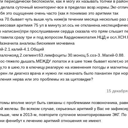
 периодически беспокоили, как я могу их называть толчки в райо
делала суточный мониторинг-все в пределах возр.нормы.Экг-отли
ебя это ощущение очень часто (как я понимаю это аритмии так
а 70.бывает чуть выше.чуть ниже)в течении месяца несколько раз 
есовая аритмия 75 ул в минуту.эл.ось не откланена.неспецифиче
но написано)при прослушивании сердца сказала что прям слышит п
ставила:сразу три и под вопросом.Кардиомиопатия.НЦД и осл.ХСН
.-Назначила анализы.биохимия мочевина
ций-2.1.калий-4.1.Общий
0.палочкояд.2.сегмент.63.лимфоциты 30.моноц.5.соэ-3..Магий-0.88.
нос-тяжело дышать.МЕЖДУ лопаток и в шее тоже бывает колет,но э
у,то в шею,то в ключицу.реагирую на изменения погоды и магнитн
ерен ли диагноз врача и нужно ли назначать было панангин при но
мления нерва или это проблемы из за щитовидке?
15 декабря
томы вполне могут быть связаны с проблемами позвоночника, равно
 железы. Во всяком случае, серьезных аритмий у Вас не зафикси
льше, чем в 2013-м, повторите суточное мониторирование ЭКГ. По
, ни фенибут к лечению аритмий отношения не имеют.