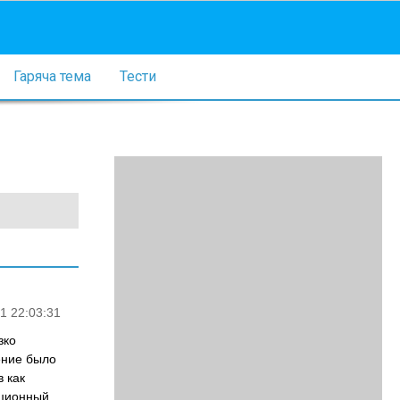
Гаряча тема
Тести
1 22:03:31
зко
ение было
в как
ационный