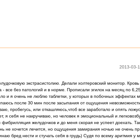
2013-03-1
лудочковую экстрасистолию. Делали холтеровский монитор. Кровь
 - все без патологий и в норме. Прописали эгилок на месяц по 6,25
оило и я очень не люблю таблетки, у которых в побочных эффектах м
сыпаюсь после 30 мин после засыпания от ощущения невозможност
иваю, пробегусь, или откашляюсь,чтоб все заработало и опять ложус
нет, я себя не накручиваю, но человек я эмоциональный и легковоз
ся фибрилляция желудочков и до меня скорая не успеет доехать. Та
нь не хочется лечится, но ощущения замирания ночью не очень пр
инаю бред нести и стучать себя в грудь) Судя по всему аритмия у 