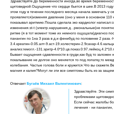
Здравствуйте.До беременности иногда,во время беременности
щитовидной.Ощущение что сердце бьется в шее.В 2013 году 
этом году в течении последнего месяца начала замечать у с
проявляется)изменяя давление (оно у меня в основном 110 н
показывал аритмию.Пошла сделала эко кардиолог написал:см
изменения.st-t (электр.нарушения,д...рмональные(не понят
ритме (я в тот момент тоже их немного ощущала)диагноз по
панангин по 1на 3 раза в д.и фенибуд по половинке 2 раза
3.4.креатин-0.05.алт-9.аст-19.холестерин-2.9сахар-4.6.каль
анализ:гемогл.-131.эритр-4.0*10.цв.показ.0.97.лейкоц.4.2*1
Бывает ощущения сдавленности в груди,как буд то заложен 
покалывание не долгое оно меняется то под лопатку,то межд
колебания. Частые голова боли и кружится.Что вы скажете.В
магния и калия?Могут ли эти все симптомы быть из за заще
Отвечает
Бугаёв Михаил Валентинович
:
Здравствуйте. Эти симп
проблемами щитовидной
Если сейчас жалобы бо
лечения - ни панангин