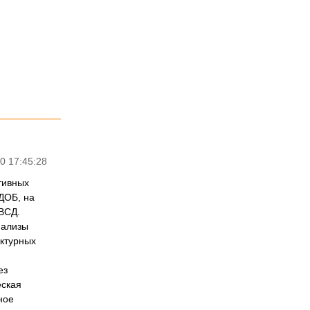
0 17:45:28
тивных
ДОБ, на
ВСД.
нализы
уктурных
ез
еская
ное