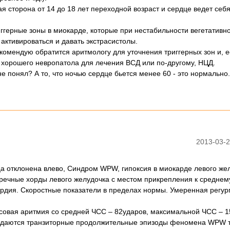
ая сторона от 14 до 18 лет переходной возраст и сердце ведет себ
риггерные зоны в миокарде, которые при нестабильности вегетативн
активироваться и давать экстрасистолы.
екомендую обратится аритмологу для уточнения триггерных зон и, е
 хорошего невропатола для лечения ВСД или по-другому, НЦД.
не понял? А то, что ночью сердце бьется менее 60 - это нормально.
2013-03-2
а отклонена влево, Синдром WPW, гипоксия в миокарде левого же
речные хорды левого желудочка с местом прикрепления к среднем
рдия. Скоростные показатели в пределах нормы. Умеренная регур
совая аритмия со средней ЧСС – 82ударов, максимальной ЧСС – 1
людаются транзиторные продолжительные эпизоды феномена WPW 