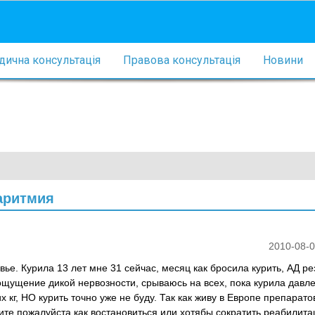
ична консультація
Правова консультація
Новини
аритмия
2010-08-0
вье. Курила 13 лет мне 31 сейчас, месяц как бросила курить, АД ре
 ощущение дикой нервозности, срываюсь на всех, пока курила давл
 кг, НО курить точно уже не буду. Так как живу в Европе препарато
жите пожалуйста как востановиться или хотябы сократить реабилит