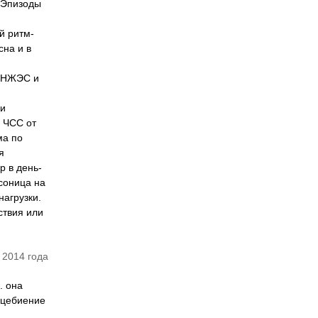
. Эпизоды
й ритм-
сна и в
х НЖЭС и
ки
с ЧСС от
ма по
я
р в день-
соница на
нагрузки.
ствия или
 2014 года
. она
дцебиение