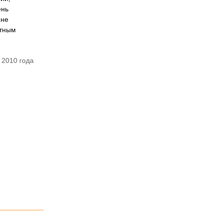
ень
 не
ятным
 2010 года