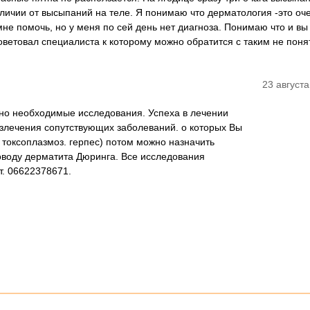
тличии от высыпаний на теле. Я понимаю что дерматология -это оч
не помочь, но у меня по сей день нет диагноза. Понимаю что и вы
советовал специалиста к которому можно обратится с таким не пон
23 августа
но необходимые исследования. Успеха в лечении
злечения сопутствующих заболеваний. о которых Вы
 токсоплазмоз. герпес) потом можно назначить
воду дерматита Дюринга. Все исследования
т. 06622378671.