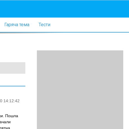
Гаряча тема
Тести
0 14:12:42
ки. Пошла
начали
пятна,