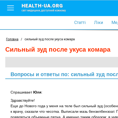
HEALTH-UA.ORG
світ медицини, доступний кожному
Статті
Ліки
Мед
Головна
/
сильный зуд после укуса комара
сильный зуд после укуса комара
Вопросы и ответы по: сильный зуд посл
Спрашивает
Юля
:
Здравствуйте!
Еще до Нового года у меня на теле был сильный зуд (особенн
к врачу, сказали что чесотка. Выписали мазь бензилбензоат. 
появляться объемные пятна. А именно таким образом: я чувст