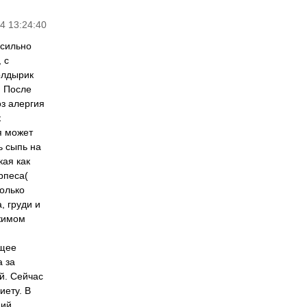
4 13:24:40
 сильно
 с
олдырик
. После
оз алергия
к
я может
ь сыпь на
кая как
рпеса(
только
, груди и
ржимом
ящее
а за
й. Сейчас
иету. В
ий,