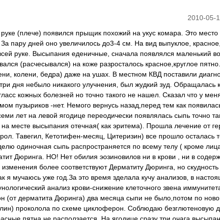
2010-05-1
ой руке (плече) появился прыщик похожий на укус комара. Это место
За пару дней оно увеличилось до3-4 см. На вид выпуклое, красное,
 всей руке. Высыпания еденичные, сначала появлялся маленький в
вался (расчесывался) на коже разросталось красное,круглое пятно
лени, колени, бедра) даже на ушах. В местном КВД поставили диагн
три дня небыло никакого улучнения, был жудкий зуд. Обращалась 
ласс кожных болезней но точно такого не нашел. Сказал что у мен
имом пузыриков -нет. Немого вернусь назад,перед тем как появилас
семи лет на левой ягодице переодически появлялась сыпь точно та
а на месте высыпания отечная( как эритема). Прошла лечение от ге
рол. Тавегил, Кетотифен-месяц, Цитеризин) все прошло осталась 
делю одиночная сыпь распространяется по всему телу ( кроме лица
тит Дюринга. НО! Нет обилия эозиновилов ни в крови , ни в соде
е изменения более соответствуют Дерматиту Дюринга, но скудность
 я мучаюсь уже год.За это время зделала кучу анализов, в насто
унологический анализ крови-снижение клеточного звена иммунитет
 (от дерматита Дюринга) два месяца сыпи не было,потом по ново
лин) проколола по схеме циклоферон. Соблюдаю безглютеновую д
асные пятна не расползается. На ягодице сразу три очага высыпан