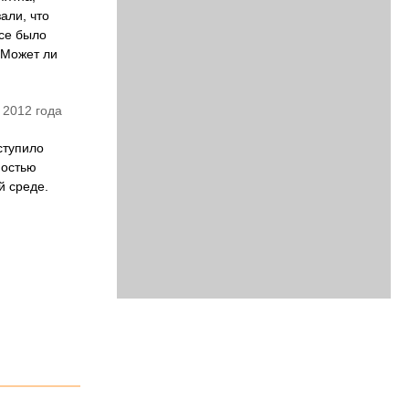
али, что
все было
 Может ли
 2012 года
ступило
ностью
й среде.