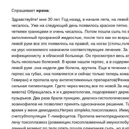
Спрашивает
ирина
:
Здравствуйте! мне 30 лет. Год назад, в начале лета, на лев
чесалось. Уже на следующий день появилось красное пятно. 
четкими границами и очень чисалось. Потом пошла сыпь по
заполненный прозрачной жидкостью, после того как он вскры
левой руки все это появилось на правой, на ногах (стопы,го
на укус носекомого назначили соответствующее лечение. За 
инфекционисту. в обласной больнице. Он просмотрел весь ат
быть несколько болезней. В крови нашли герпес, а в содерж
левой руке ,она недели две болела, крутила. Еще в течении 
герпес на губах, она появляется и сейчас только теперь кож
Гевиран) и пропила кучу антигистиминных препаратов(Фенка
сильная пигментация. Гдето через месяц все по новой.За не
живота) Обращалась я и к дерматологам, подозревают дерма
пузырьков. Два раза брали пункцию, диагноз-гистологически
эозинофилов не позволяет принять однозначное решение. Так
время у меня демодекоз,Herpes simpleks,токсоплазмоз. Имм
счетсубпопуляции Т-лимфоцитов. Пропила метилпреднизолон
лечу токсоплазмоз (ровамицин,токсоплазменный имуноглобу
данный момент по телу опять пошла одиночная сыпь, но в кр