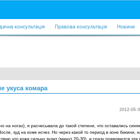
ична консультація
Правова консультація
Новини
е укуса комара
2012-05-3
о на ногах), я расчесывала до такой степени, что оставались синя
После, зуд на коже исчез. Но через какой то период в зоне бикини, 
вую что кожа сильно зудит (минут 20-30), и сразу появляются эти 