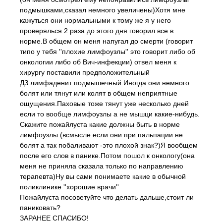
подмышками,сказал немного увеличены)Хотя мне
кажуться они нормальными к тому же я у него
проверялься 2 раза до этого дня говорил все в
норме.В общем он меня напугал до смерти (говорит
типо у тебя ''плохие лимфоузлы'' это говорит либо об
онкологии либо об Вич-инфекции) отвел меня к
хирургу поставили предположительный
ДЗ:лимфаденит подмышечный.Иногда они немного
болят или тянут или колят в общем неприятные
ощущения.Паховые тоже тянут уже несколько дней
если то вообще лимфоузлы а не мышци какие-нибудь.
Скажите пожайлуста какие должны быть в норме
лимфоузлы (всмысле если они при пальпации не
болят а так побаливают -это плохой знак?)Я вообщем
после его слов в панике.Потом пошол к онкологу(она
меня не приняла сказала только по направлению
терапевта)Ну вы сами понимаете какие в обычной
поликлинике ''хорошие врачи''
Пожайлуста посоветуйте что делать дальше,стоит ли
паниковать?
ЗАРАНЕЕ СПАСИБО!