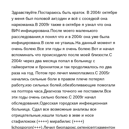
Здравствуйте.Постараюсь быть краток. В 2004г октябре
у меня был половой акт,один и всё с соседкой она
наркоманка.В 2009г также в октябре я узнал что она
ВИЧ инфицирована.После моего маленького
расследования,я понял что и в 2004г она уже была
инфицирована.В селе не утаишь.На данный момент я
очень болею.Все эти годы я очень болею.Вот и начал
вспоминать что происходило после моей близости.С
2004г через два месяца попал в больницу с
гайморитом и бронхитом,и так продолжалось по два
раза на год. Потом про лечил микоплазмоз.С 2005г
начались сильные боли в правом плече потерял
работу,изо сильных болей,обезболивающие помогали
на полтора часа.Диагноза точного не поставили.Все
эти годы очень сильно болею.С 2009г начал
обследования,Одесская городская инфекционная
больница. Сдал все возможные анализы все
отрицательные,нашли только в зеве и носе
стафилококк (++++) мирабилис (++++)
lichosporon(+++).Лечил биопарокс,октенiсепт,каментон