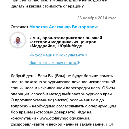
при септопластике, в моем возрасте не поздно ее
делать и какова стоимость операции?
26 ноября 2014 года
Отвечает
Молотов Александр Викторович
:
к.м.н., врач-отоларинголог высшей
категории медицинских центров
«Меддрайв», «ЮрИнМед»
Информация о консультанте
Все ответы консультанта
Добрый день. Если Вы (Вам) не будут больше ломать
нос, то показано хирургическое лечение искривленной
спинки носа и искривленной перегородки носа. Обьем
операции ,способ и метод выбирает хирург-лор врач.
О противопоказаниях (рисках),осложнениях и др.
вопросах - необходимо согласовывать с оперирующим
Лор врачем (которому доверяете). Жду на
консультации - www.otolaryngology.kiev.ua
Выздоравливайте и весной начните закаливание. ЛОР