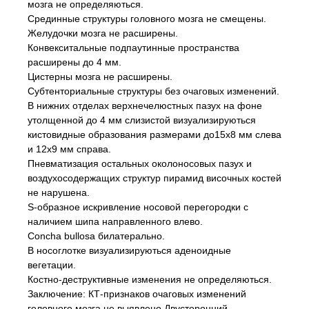
мозга не определяються.
Срединные структуры головного мозга не смещены.
Желудочки мозга не расширены.
Конвекситальные подпаутинные пространства
расширены до 4 мм.
Цистерны мозга не расширены.
Субтенториальные структуры без очаговых изменений.
В нижних отделах верхнечелюстных пазух на фоне
утолщенной до 4 мм слизистой визуализируються
кистовидные образования размерами до15х8 мм слева
и 12х9 мм справа.
Пневматизация остальных околоносовых пазух и
воздухосодержащих структур пирамид височных костей
не нарушена.
S-образное искривление носовой перегородки с
наличием шипа направленного влево.
Concha bullosa билатерально.
В носоглотке визуализируються аденоидные
вегетации.
Костно-деструктивные изменения не определяються.
Заключение: КТ-признаков очаговых изменений
головного мозга не выявлено.Двусторонний