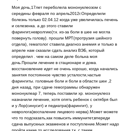
Моя дочь,17лет переболела мононуклеозом с
середины февраля по апрель2012г.Определили
болезнь только 02.04.12 когда уже увеличилась печень
и селезенка. а до этого ставили
фарингит,невролгию(т.к. из-за боли в шее не могла
повернуть голову). прошли МРТ(протрузия шейного
отдела), гематолог ставила диагноз анемия и только в
апреле нам сказали сдать анализ ВЭБ, который
определил . чем на самом деле больна моя
дочь.Прошли лечение в стационаре и дома.
восстановление идет не очень хорошо, когда начались
занятия постоянное чувство усталости,частые
фарингиты. головные боли и боли в области шеи ,2
дня назад, при сдаче гемограммы обнаружен
мононуклеар 7, теперь поставили хр. мононуклеоз
назначили лечение, хотя опять ребенок с октября был
и у Лор(синусит) и педиатра(фарингит), у
невролога(воспаление лицевого нерва).Может можете
что то подсказать,как повысить иммунитет,впереди
сдача выпускных экзаменов и поступление.Может надо
пройти какие то исследования,т.к. с таким