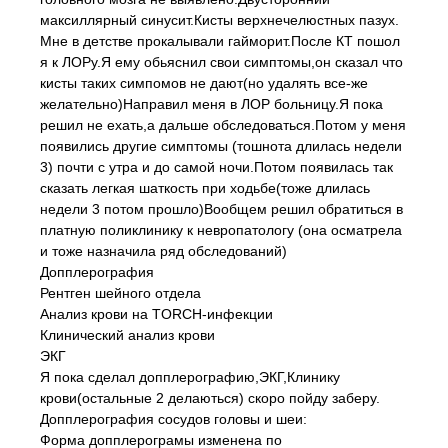
максиллярный синусит.Кисты верхнечелюстных пазух.
Мне в детстве прокалывали гайморит.После КТ пошол
я к ЛОРу.Я ему обьяснил свои симптомы,он сказал что
кисты таких симпомов не дают(но удалять все-же
желательно)Направил меня в ЛОР больницу.Я пока
решил не ехать,а дальше обследоваться.Потом у меня
появились другие симптомы (тошнота длилась недели
3) почти с утра и до самой ночи.Потом появилась так
сказать легкая шаткость при ходьбе(тоже длилась
недели 3 потом прошло)Вообщем решил обратиться в
платную поликлинику к невропатологу (она осматрела
и тоже назначила ряд обследований)
Допплерография
Рентген шейного отдела
Анализ крови на TORCH-инфекции
Клинический анализ крови
ЭКГ
Я пока сделал допплерографию,ЭКГ,Клинику
крови(остальные 2 делаються) скоро пойду заберу.
Допплерография сосудов головы и шеи:
Форма допплерограмы изменена по