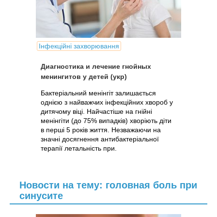
Інфекційні захворювання
Диагностика и лечение гнойных
менингитов у детей (укр)
Бактеріальний менінгіт залишається
однією з найважчих інфекційних хвороб у
дитячому віці. Найчастіше на гнійні
менінгіти (до 75% випадків) хворіють діти
в перші 5 років життя. Незважаючи на
значні досягнення антибактеріальної
терапії летальність при.
Новости на тему: головная боль при
синусите