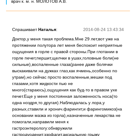
врач к. м. н. МОЛОТОВ А.В.
Спрашивает
Наталья
:
2014-08-24 13:43:34
Доктор,у меня такая проблема.Мне 29 лет,вот уже на
протяжении полутора лет меня беспокоит неприятные
ощущения в горле с правой стороны.При глотании в
горле печет,першит,щелчки в ушах,головные боли(не
сильные),воспаленные глаза(ранее даже болячки
выскакивали на дужках глаз,как ячмень,особенно по
утрам),но сейчас просто воспаленные,мешки под
глазами,хотя жидкости пью не
много(стараюсь),ощущения как буд-то в правом ухе
печет.Еще у меня постоянная заложенность носа(то
одна ноздря,то другая).Наблюдалась у лора,у
разных,ставили и хронич.фарингит,и фарингомикоз(на
основании мазка из горла),назначенные лекарства не
помогали,направили меня к
гастроэнтерологу:обнвружили
гастродуоденит,эзофагит,аксиальную грыжу