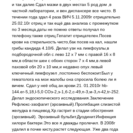
и так далие.Сдал мазки в двух местах 5 род дом ,в
частной лаборатории, и вен диспансере все чисто. В
течении года здал 4 раза ВИЧ 5.11.2009г отрицательно
25.02.10г отриц и так ещё два анализа с промежутком
по 3 месяца,даты не помню ответы получал по
телефону.также отриц.Гепатит отрицателен.Посев
крови на стерильность чисто,бак посев на кал, нашли
грибы кандида 4.10/6. Делал узи на лимфоузлы,в
подбородочной обл с лево 12 х 7 мм с правой 16 х 8
мм,в области шеи с обоих сторон 7 х 4 мм,в левой
паховой обл 20 х 10 мм,и недавно опух левый
ключичный лимфоузел ,постоянно беспокоит.Был у
гематолога на мои жалобы она спросила болею ли я
вичем. Сдал у неё общ.ан.крови.21. 01.2010г hb-
144.er-5,18,l-5,0 COэ-2,э-1,б-2,с-49,п-3,м-3,л-42,tr-252.
Делал эндоскопического исследования.Заключение
Рефлюкс-эзофагит (эрозивный).Пролябация слизистой
желудка в пищевод.Хр.гастрит в стадии обострения
(эрозивный). Эрозивный бульбит.Дуодинит.Инфекция
хилори бактери.Это все я дважды пролечил. В 2008г
удалил в почке кисту,растет следующая. Уже два года