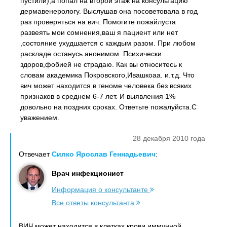
пустили),а попал на второй этаж на консультацию
дермавенерологу. Выслушав она посоветовала в год
раз проверяться на вич. Помогите пожайлуста
развеять мои сомнения,ваш я пациент или нет
,состояние ухудшается с каждым разом. При любом
раскладе останусь анонимом. Психически
здоров,фобией не страдаю. Как вы относитесь к
словам академика Покровского,Ивашкоаа. и.т.д. Что
вич может находится в геноме человека без всяких
признаков в среднем 6-7 лет. И выявления 1%
довольно на поздних сроках. Ответьте пожалуйста.С
уважением.
28 декабря 2010 года
Отвечает
Силко Ярослав Геннадьевич
:
Врач инфекционист
Информация о консультанте
Все ответы консультанта
ВИЧ может находится в клетках крови,иммунной