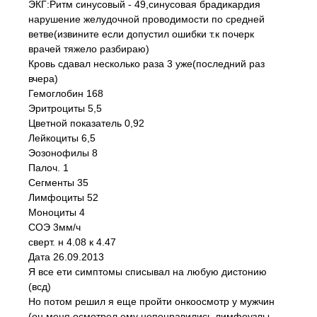
ЭКГ:Ритм синусовый - 49,синусовая брадикардия
нарушение желудочной проводимости по средней
ветве(извините если допустил ошибки т.к почерк
врачей тяжело разбираю)
Кровь сдавал несколько раза 3 уже(последний раз
вчера)
Гемоглобин 168
Эритроциты 5,5
Цветной показатель 0,92
Лейкоциты 6,5
Эозонофилы 8
Палоч. 1
Сегменты 35
Лимфоциты 52
Моноциты 4
СОЭ 3мм/ч
сверт. н 4.08 к 4.47
Дата 26.09.2013
Я все ети симптомы списывал на любую дистонию
(всд)
Но потом решил я еще пройти онкоосмотр у мужчин
(он меня осмотрел ему непонравились лимфоузлы