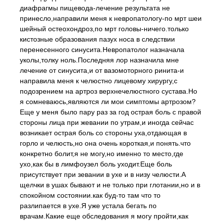
диафрагмы пищевода-лечение результата не
принесло,направили меня к невропатологу-по мрт шеи
шейный остеохондроз,по мрт головы-ничего.только
кистозные образования пазух носа в следствии
перенесенного синусита.Невропатолог назначала
уколы,толку ноль.Последняя лор назначила мне
лечение от синусита,и от вазомоторного ринита-и
направила меня к челюстно лицевому хирургу,с
подозрением на артроз верхнечелюстного сустава.Но
я сомневаюсь,являются ли мои симптомы артрозом?
Еще у меня было пару раз за год острая боль с правой
стороны лица при жевании по утрам,и иногда сейчас
возникает острая боль со стороны уха,отдающая в
горло и челюсть,но она очень короткая,и понять.что
конкретно болит,я не могу,но именно то место,где
ухо,как бы в лимфоузел боль уходит.Еще боль
присутствует при зевании в ухе и в низу челюсти.А
щелчки в ушах бывают и не только при глотании,но и в
спокойном состоянии.как буд-то там что то
разлипается в ухе.Я уже устала бегать по
врачам.Какие еще обследования я могу пройти,как