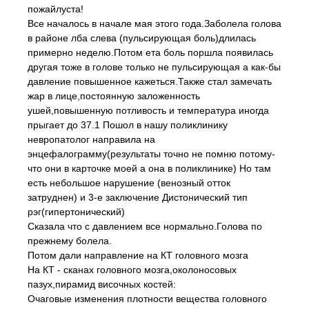
пожайлуста!
Все началось в начале мая этого года.Заболела голова
в районе лба слева (пульсирующая боль)длилась
примерно неделю.Потом ета боль поршла появилась
другая тоже в голове только не пульсирующая а как-бы
давление повышенное кажеться.Также стал замечать
жар в лице,постоянную заложенность
ушей,повышенную потливость и температура иногда
прыгает до 37.1 Пошол в нашу поликлинику
невропатолог направила на
энцефалограмму(результаты точно не помню потому-
что они в карточке моей а она в поликлинике) Но там
есть небольшое нарушение (венозный отток
затруднен) и 3-е заключение Дистонический тип
рэг(гипертонический)
Сказала что с давлением все нормально.Голова по
прежнему болела.
Потом дали направление на КТ головного мозга
На КТ - сканах головного мозга,околоносовых
пазух,пирамид височных костей:
Очаговые изменения плотности вещества головного