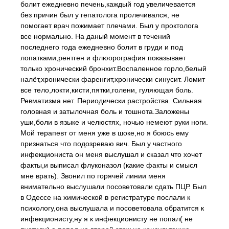
болит ежедневно печень,каждый год увеличевается
без причин был у гепатолога пролечивался, не
помогает врач пожимает плечами. Был у проктолога
все нормально. На даный момент в течений
последнего года ежедневно болит в груди и под
лопатками,рентген и флюорография показывает
только хронический бронхит.Воспаленное горло,белый
налёт,хронически фаренгит,хронически синусит. Ломит
все тело,локти,кисти,пятки,голени, гуляющая боль.
Ревматизма нет. Периодически растройства. Сильная
головная и затылочная боль и тошнота.Заложены
уши,боли в языке и челюстях, ночью немеют руки ноги.
Мой терапевт от меня уже в шоке,но я боюсь ему
признаться что подозреваю вич. Был у частного
инфекциониста он меня выслушал и сказал что хочет
факты,и выписал флуконазол (какие факты и смысл
мне врать). Звонил по горячей линии меня
внимательно выслушали посоветовали сдать ПЦР. Был
в Одессе на химической в регистратуре послали к
психологу,она выслушала и посоветовала обратится к
инфекционисту,ну я к инфекционисту не попал( не