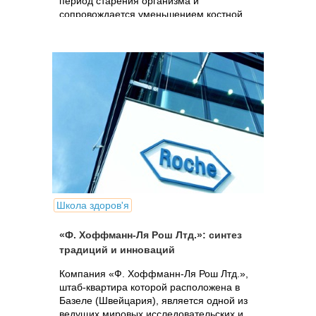
период старения организма и
сопровождается уменьшением костной
массы.
Школа здоров'я
«Ф. Хоффманн-Ля Рош Лтд.»: синтез
традиций и инноваций
Компания «Ф. Хоффманн-Ля Рош Лтд.»,
штаб-квартира которой расположена в
Базеле (Швейцария), является одной из
ведущих мировых исследовательских и