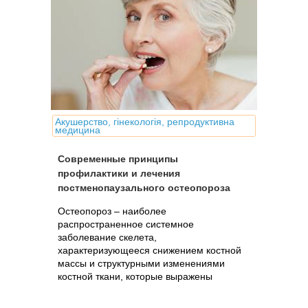
Акушерство, гінекологія, репродуктивна
медицина
Современные принципы
профилактики и лечения
постменопаузального остеопороза
Остеопороз – наиболее
распространенное системное
заболевание скелета,
характеризующееся снижением костной
массы и структурными изменениями
костной ткани, которые выражены
настолько, что даже при незначительной
травме возможно возникновение