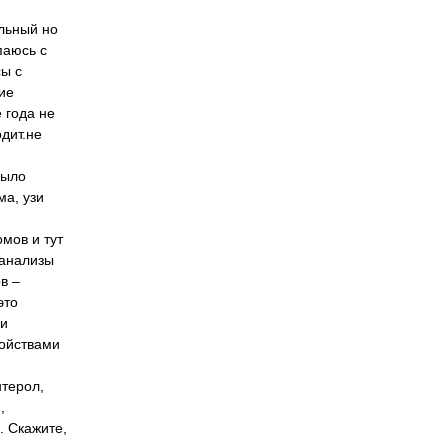
альный но
паюсь с
сы с
ие
 года не
дит.не
было
ма, узи
мов и тут
 анализы
в –
это
ви
ройствами
нтерол,
,
. Скажите,