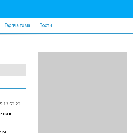
Гаряча тема
Тести
5 13:50:20
нный в
ски