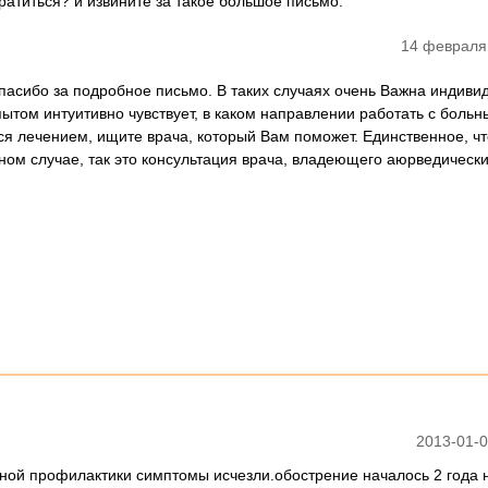
ратиться? и извините за такое большое письмо.
14 февраля
Спасибо за подробное письмо. В таких случаях очень Важна индиви
пытом интуитивно чувствует, в каком направлении работать с больн
я лечением, ищите врача, который Вам поможет. Единственное, чт
ном случае, так это консультация врача, владеющего аюрведическ
2013-01-0
дной профилактики симптомы исчезли.обострение началось 2 года 