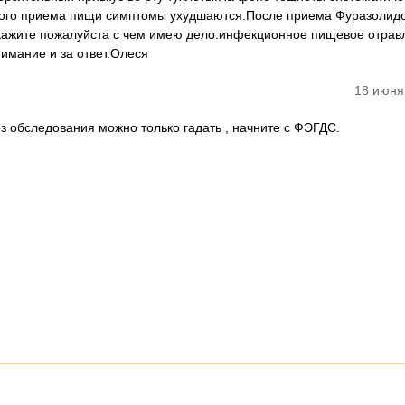
ждого приема пищи симптомы ухудшаются.После приема Фуразолид
скажите пожалуйста с чем имею дело:инфекционное пищевое отрав
имание и за ответ.Олеся
18 июня
з обследования можно только гадать , начните с ФЭГДС.