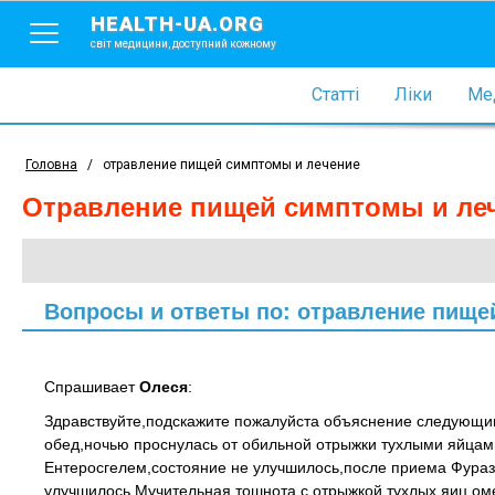
HEALTH-UA.ORG
світ медицини, доступний кожному
Статті
Ліки
Мед
Головна
/
отравление пищей симптомы и лечение
отравление пищей симптомы и ле
Вопросы и ответы по: отравление пище
Спрашивает
Олеся
:
Здравствуйте,подскажите пожалуйста объяснение следующи
обед,ночью проснулась от обильной отрыжки тухлыми яйцам
Ентеросгелем,состояние не улучшилось,после приема Фуразо
улучшилось.Мучительная тошнота с отрыжкой тухлых яиц,ом