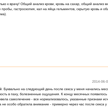
ько к врачу! Общий анализ крови, кровь на сахар, общий анализ м
 пробы, гастроскопия, кал на яйца гельминтов, скрытую кровь и о
ма).
2014-06-0
. Буквально на следующий день после секса у меня начались мес
сть в паху, болезненные ощущения. К концу месячных появилось
овела самолечение - все нормализовалось, указанные признаки ис
да не особо обратила внимание - примерно через час после секса у