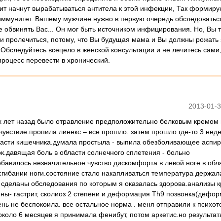
чит начнут вырабатываться антитела к этой инфекции, Так формиру
ммунитет. Вашему мужчине нужно в первую очередь обследоваться
е обвинять Вас... Он мог быть источником инфицирования. Но, Вы 
и пролечиться, потому, что Вы будущая мама и Вы должны рожать
 Обследуйтесь всецело в женской консультации и не лечитесь сами,
процесс перевести в хронический.
2013-01-3
ух лет назад было отравление предположительно белковым кремом 
увствие.пропила линекс – все прошло. затем прошло где-то 3 нед
бласти кишечника.думала простыла - выпила обезболивающее аспир
к.давящая боль в области солнечного сплетения - больно
обавилось незначительное чувство дискомфорта в левой ноге в обл
 сгибании ноги.состояние стало накапливаться температура держал
и сделаны обследования по которым я оказалась здорова.анализы к
ны- гастрит, сколиоз 2 степени и деформация Th9 позвонка(дефо
ень не беспокоила. все остальное норма . меня отправили к психот
коло 6 месяцев я принимала фенибут, потом аркетис.но результат