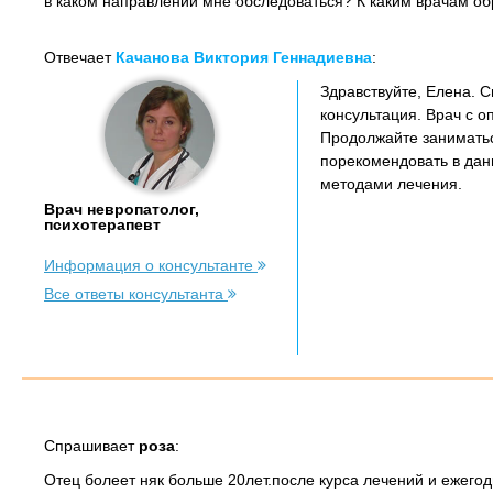
в каком направлении мне обследоваться? К каким врачам об
Отвечает
Качанова Виктория Геннадиевна
:
Здравствуйте, Елена. 
консультация. Врач с о
Продолжайте заниматьс
порекомендовать в дан
методами лечения.
Врач невропатолог,
психотерапевт
Информация о консультанте
Все ответы консультанта
Спрашивает
роза
:
Отец болеет няк больше 20лет.после курса лечений и ежего