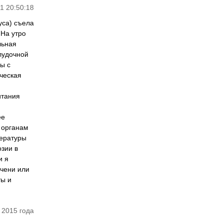
1 20:50:18
уса) съела
 На утро
льная
лудочной
ы с
ическая
итания
ее
и органам
пературы
озии в
и я
ечени или
ты и
 2015 года