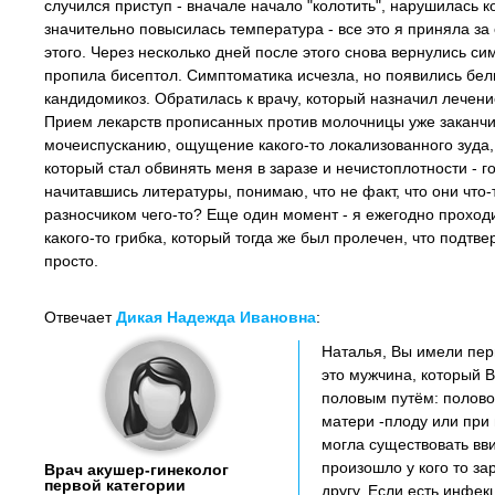
случился приступ - вначале начало "колотить", нарушилась к
значительно повысилась температура - все это я приняла за
этого. Через несколько дней после этого снова вернулись с
пропила бисептол. Симптоматика исчезла, но появились бел
кандидомикоз. Обратилась к врачу, который назначил лече
Прием лекарств прописанных против молочницы уже заканчив
мочеиспусканию, ощущение какого-то локализованного зуда,
который стал обвинять меня в заразе и нечистоплотности - г
начитавшись литературы, понимаю, что не факт, что они что-
разносчиком чего-то? Еще один момент - я ежегодно проходи
какого-то грибка, который тогда же был пролечен, что подт
просто.
Отвечает
Дикая Надежда Ивановна
:
Наталья, Вы имели перв
это мужчина, который 
половым путём: половой
матери -плоду или при
могла существовать вви
произошло у кого то за
Врач акушер-гинеколог
первой категории
другу. Если есть инфе