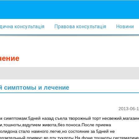
ична консультація
Правова консультація
Новини
чение
й симптомы и лечение
2013-06-1
м симптомам:5дней назад съела творожный торт несвежий,магази
и,тошноты,вздутием живота,без поноса.После приема
лидона стало намного легче,но состояние за 5дней не
ерзительный привкус во рту тухлоты.На фоне тошноты систематиче