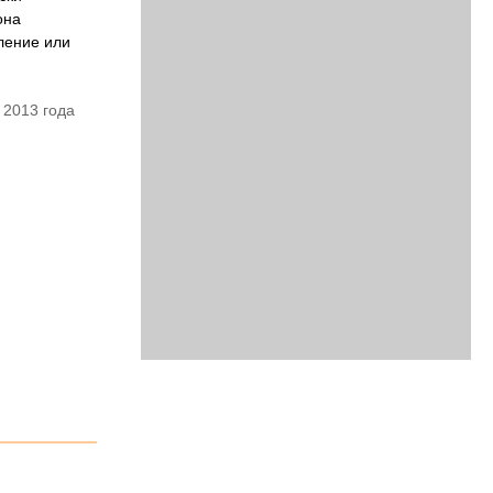
она
ление или
 2013 года