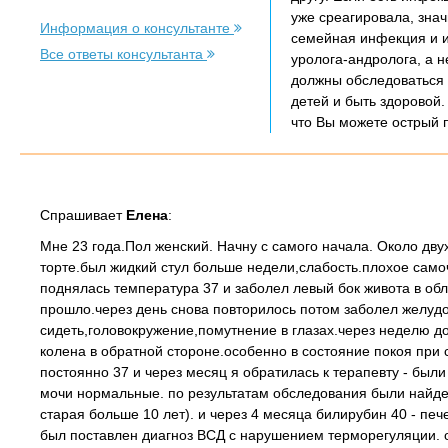
уже среагировала, зна
Информация о консультанте
семейная инфекция и и
Все ответы консультанта
уролога-андролога, а н
должны обследоваться 
детей и быть здоровой.
что Вы можете острый 
Спрашивает
Елена
:
Мне 23 года.Пол женский. Начну с самого начала. Около дв
торте.был жидкий стул больше недели,слабость.плохое самоч
поднялась температура 37 и заболел левый бок живота в о
прошло.через день снова повторилось потом заболел желудо
сидеть,головокружение,помутнение в глазах.через неделю д
колена в обратной стороне.особенно в состояние покоя при
постоянно 37 и через месяц я обратилась к терапевту - был
мочи нормальные. по результатам обследования были найде
старая больше 10 лет). и через 4 месяца билирубин 40 - печ
был поставлен диагноз ВСД с нарушением терморегуляции. о