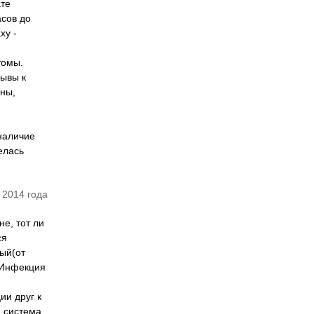
ате
асов до
ху -
томы.
зывы к
ины,
 наличие
елась
 2014 года
е, тот ли
ся
ный(от
. Инфекция
ии друг к
я система