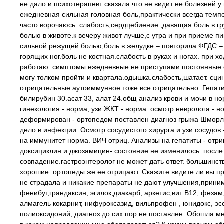
не дало и психотерапевт сказала что не видит ее болезней 
ежедневная сильная головная боль,практически всегда темпе
часто ворочаюсь. слабость,сердцебиение ,давящая боль в г
болью в животе.к вечеру живот лучше,с утра и при приеме 
сильной режущей болью,боль в желудке – повторила ФГДС – 
горящих ног.боль не костная.слабость в руках и ногах. при х
работаю. симптомы ежедневные не приступами.постоянные с 
могу толком пройти и квартала.одышка.слабость,шатает. сци
отрицательные.аутоиммунное тоже все отрицательно. Гепат
билирубин 30.асат 33, алат 24.общ анализ крови и мочи в но
гинекология - норма, узи ЖКТ - норма. осмотр невролога - но
деформирован - ортопедом поставлен диагноз грыжа Шморля 
дело в инфекции. Осмотр сосудистого хирурга и узи сосудов
на иммунитет норма. ВИЧ отриц. Анализы на гепатиты - отри
доксициклин и джозамицин- состояние не изменилось. посл
совпадение.гастроэнтеролог не может дать ответ. большинст
хорошие. ортопеды же ее отрицают. Скажите видите ли вы п
не страдала и никакие препараты не дают улучшения,приним
фенибут,грандаксин, эгилок,диакарб, аркетис,вит В12, фезам
алмагель кокарнит, нифуроксазид, вильпрофен , юнидокс, э
полиоксидоний, диагноз до сих пор не поставлен. Обошла м