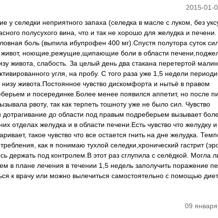
2015-01-0
е у селедки неприятного запаха (селедка в масле с луком, без укс
асного полусухого вина, что и так не хорошо для желудка и печени.
оловная боль (выпила ибупрофен 400 мг).Спустя полутора суток си
ый живот, ноющие,режущие,щипающие боли в области печени,подже
зу живота, слабость. За целый день два стакана перетертой малин
ктивированного угля, на пробу. С того раза уже 1,5 недели период
в низу живота.Постоянное чувство дискомфорта и нытьё в правом
берьем и посерединке.Более менее появился аппетит, но после п
зывала рвоту, так как терпеть тошноту уже не было сил. Чувство
и дотрагивание до области под правым подреберьем вызывает бол
их отделах желудка и в области печени.Есть чувство что желудку 
вает, такое чувство что все остается гнить на дне желудка. Тем
требления, как я понимаю тухлой селедки,хронический гастрит (эр
сь держать под контролем.В этот раз сглупила с селёдкой. Могла л
м в плане лечения в течении 1,5 недель заполучить поражение п
ся к врачу или можно вылечиться самостоятельно с помощью дие
09 января