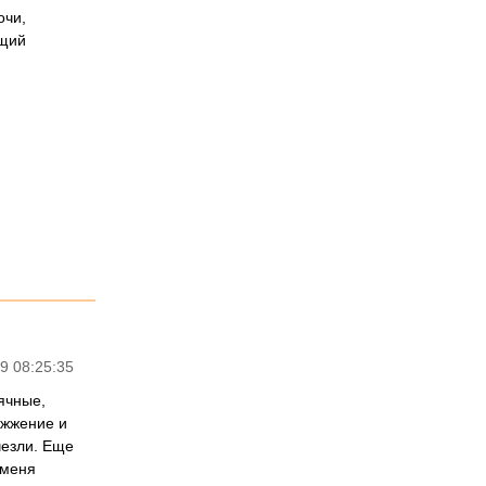
очи,
бщий
9 08:25:35
ячные,
 жжение и
чезли. Еще
 меня