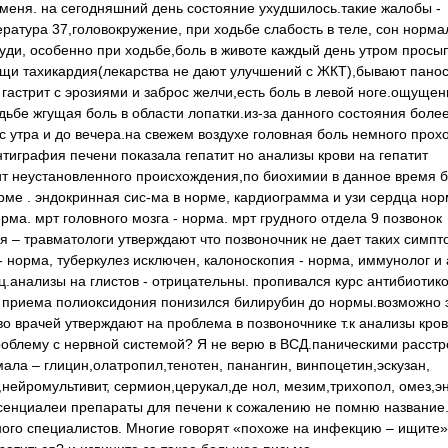
у меня. на сегодняшний день состояние ухудшилось.такие жалобы -
ратура 37,головокружение, при ходьбе слабость в теле, сон норм
руди, особенно при ходьбе,боль в животе каждый день утром просы
пищи тахикардия(лекарства не дают улучшений с ЖКТ),бывают пано
гастрит с эрозиями и заброс желчи,есть боль в левой ноге.ощущен
одьбе жгущая боль в области лопатки.из-за данного состояния более
утра и до вечера.на свежем воздухе головная боль немного прохо
нтиграфия печени показала гепатит но анализы крови на гепатит
ит неустановленного происхождения,по биохимии в данное время 
рме . эндокринная сис-ма в норме, кардиограмма и узи сердца нор
рма. мрт головного мозга - норма. мрт грудного отдела 9 позвонок
– травматологи утверждают что позвоночник не дает таких симпто
 - норма, туберкулез исключен, калоноскопия - норма, иммунолог и
ц.анализы на глистов - отрицательны. пропивался курс антибиотико
е приема полиоксидония понизился билирубин до нормы.возможно 
во врачей утверждают на проблема в позвоночнике т.к анализы кро
роблему с нервной системой? Я не верю в ВСД.паническими расст
ала – глицин,олатропил,тенотен, панангин, винпоцетин,эскузан,
,нейромультивит, сермион,церукал,де нол, мезим,трихопол, омез,э
ссенциалеи препараты для печени к сожалению не помню название.
ного специалистов. Многие говорят «похоже на инфекцию – ищите»