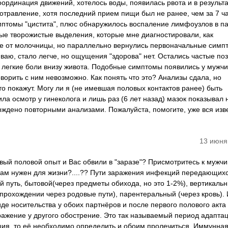
оординация движений, хотелось воды, появилась рвота и в результ
 отравление, хотя последний прием пищи был не ранее, чем за 7 ч
имптомы "цистита", плюс обнаружилось воспаление лимфоузлов в па
ые творожистые выделения, которые мне диагностировали, как
ние от молочницы, но параллельно вернулись первоначальные симп
аю, стало легче, но ощущения "здорова" нет. Остались частые по
 легкие боли внизу живота. Подобные симптомы появились у мужч
оворить с ним невозможно. Как понять что это? Анализы сдала, но
то покажут. Могу ли я (не имевшая половых контактов ранее) быть
ла осмотр у гинеколога и лишь раз (6 лет назад) мазок показывал
верждено повторными анализами. Пожалуйста, помогите, уже вся изв
13 июня
ый половой опыт и Вас обвили в "заразе"? Присмотритесь к мужчин
Вам нужен для жизни?....?? Пути заражения инфекций передающих
 путь, бытовой(через предметы обихода, но это 1-2%), вертикаль
 прохождении через родовые пути), парентеральный (через кровь)
де носительства у обоих партнёров и после первого полового акта
ражение у другого обострение. Это так называемый период адаптац
кция, то её необходимо определить и обоим пролечиться. Иммунна