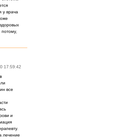
ется
 у врача
тоже
 здоровых
 потому,
0 17:59:42
в
ели
ин все
асти
ась
рови и
рмация
ерапевту.
а лечение