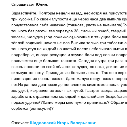
Спрашивает
Юлия
:
Здравствуйте. Полторы недели назад, несмотря на присутстви
три кусочка.По своей глупости еще через часа два выпила кр
почувствовала себя неважно (тошнота, рвоту не вызывала)Г
тошнота без рвоты, температура 38, сильный озноб, твёрд
железы, желудка (под ложечкою),ноющие и тянущие боли вни
тёплой водичкой,ничего не ела.Выпила только три таблетки а
тошнота,стул не жидкий но частый после небольшого нытья 
подреберье, иногда режущие и жгучие боли под левым подре
появляется еще большая тошнота. Сегодня с утра три раза вы
воспаленности по всей области желудка,тошнота, движение 
сильную тошноту. Приходиться больше лежать. Так же в верхн
пищеварения очень тяжело. Даже малую пищу тяжело перевари
нет.Из ранних диагнозов до появлениях симптомов после упо
желудке), искривление желчных путей. Гастрит всегда стараю
заработать отравлением селедкой и дальнейшим бездействие
поджелудочной?Какие меры мне нужно принимать? Обратить
сорбекса (актив.угля)?
Отвечает
Шидловский Игорь Валерьевич
: