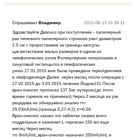
Спрашивает
Владимир
:
2015-06-13 16:30:11
Здравствуйте.Диагноз при поступлении - папилярный
рак типичного папилярного строения:узел диаметром
2.0 см с проростанием за границы капсулы
щж,метастазом малых размеров в одном из
лимфатических узлов.Фоликулярная гиперпоазия и
синусовый гистиоцытоз в лимфатических
узлах.27.01.2015 мне была проведена тиреоїдектомія
и лімфодисекція.Далее ,через месяц после операции с
27.02.2015 до 3.03.2015 лечение Йодом131.После
врач-онколог прописал 137.5мг еутерокс(до этого
времи гормнов не принимал).Через 2 месяца на узи
рецидива не обнаружено,анализ ттг-
29.03mIU/mL(граница 0,27-4,2),тг<0,04.
Врач-онколог сказал что таблетки скорее всего
поддельные и назначил L-тироксин 150 мл еще
месяц.Через месяц
ттг-9mIU/mL,врач-онколог назначил 200mIU/mL и