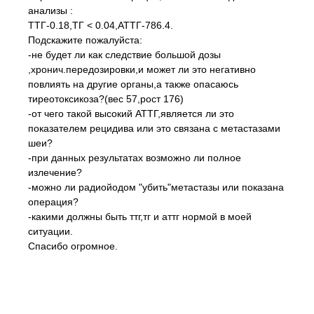
анализы :
ТТГ-0.18,ТГ < 0.04,АТТГ-786.4.
Подскажите пожалуйста:
-не будет ли как следствие большой дозы
,хронич.передозировки,и может ли это негативно
повлиять на другие органы,а также опасаюсь
тиреотоксикоза?(вес 57,рост 176)
-от чего такой высокий АТТГ,является ли это
показателем рецидива или это связана с метастазами
шеи?
-при данных результатах возможно ли полное
излечение?
-можно ли радиойодом "убить"метастазы или показана
операция?
-какими должны быть ттг,тг и аттг нормой в моей
ситуации.
Спасибо огромное.