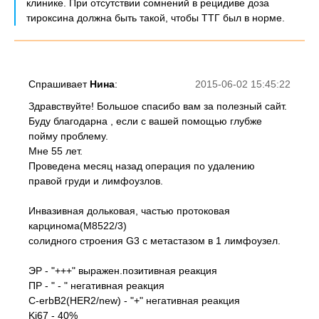
клинике. При отсутствии сомнений в рецидиве доза
тироксина должна быть такой, чтобы ТТГ был в норме.
Спрашивает
Нина
:
2015-06-02 15:45:22
Здравствуйте! Большое спасибо вам за полезный сайт.
Буду благодарна , если с вашей помощью глубже
пойму проблему.
Мне 55 лет.
Проведена месяц назад операция по удалению
правой груди и лимфоузлов.
Инвазивная дольковая, частью протоковая
карцинома(М8522/3)
солидного строения G3 с метастазом в 1 лимфоузел.
ЭР - "+++" выражен.позитивная реакция
ПР - " - " негативная реакция
С-еrbB2(HER2/new) - "+" негативная реакция
Ki67 - 40%