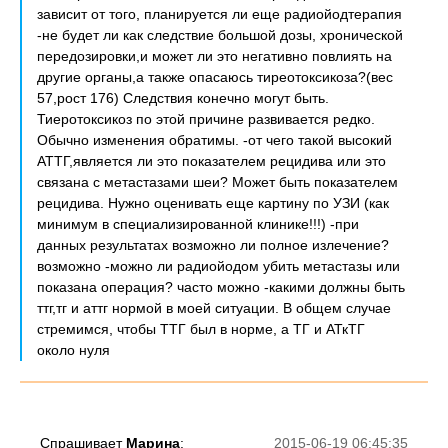
зависит от того, планируется ли еще радиойодтерапия
-не будет ли как следствие большой дозы, хронической
передозировки,и может ли это негативно повлиять на
другие органы,а также опасаюсь тиреотоксикоза?(вес
57,рост 176) Следствия конечно могут быть.
Тиеротоксикоз по этой причине развивается редко.
Обычно изменения обратимы. -от чего такой высокий
АТТГ,является ли это показателем рецидива или это
связана с метастазами шеи? Может быть показателем
рецидива. Нужно оценивать еще картину по УЗИ (как
минимум в специализированной клинике!!!) -при
данных результатах возможно ли полное излечение?
возможно -можно ли радиойодом убить метастазы или
показана операция? часто можно -какими должны быть
ттг,тг и аттг нормой в моей ситуации. В общем случае
стремимся, чтобы ТТГ был в норме, а ТГ и АТкТГ
около нуля
Спрашивает
Марина
:
2015-06-19 06:45:35