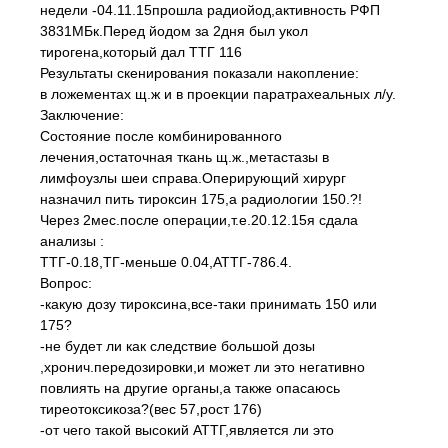
недели -04.11.15прошла радиойод,активность РФП
3831МБк.Перед йодом за 2дня был укол
тирогена,который дал ТТГ 116
Результаты скенирования показали накопление:
в ложементах щ.ж и в проекции паратрахеальных л/у.
Заключение:
Состояние после комбинированного
лечения,остаточная ткань щ.ж.,метастазы в
лимфоузлы шеи справа.Оперирующий хирург
назначил пить тироксин 175,а радиологии 150.?!
Через 2мес.после операции,т.е.20.12.15я сдала
анализы :
ТТГ-0.18,ТГ-меньше 0.04,АТТГ-786.4.
Вопрос:
-какую дозу тироксина,все-таки принимать 150 или
175?
-не будет ли как следствие большой дозы
,хронич.передозировки,и может ли это негативно
повлиять на другие органы,а также опасаюсь
тиреотоксикоза?(вес 57,рост 176)
-от чего такой высокий АТТГ,является ли это