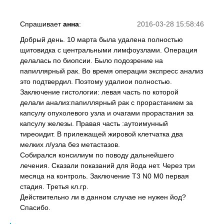
Спрашивает
анна
:
2016-03-28 15:58:46
Добрый день. 10 марта была удалена полностью
щитовидка с центральными лимфоузлами. Операция
делалась по биопсии. Было подозрение на
папиллярный рак. Во время операции экспресс анализ
это подтвердил. Поэтому удалиои полностью.
Заключение гистологии: левая часть по которой
делали анализ:папиллярный рак с прорастанием за
капсулу опухолевого узла и очагами прорастания за
капсулу железы. Правая часть :аутоимунный
тиреоидит. В прилежащей жировой клетчатка два
мелких л/узла без метастазов.
Собирался консилиум по поводу дальнейшего
лечения. Сказали показаний для йода нет. Через три
месяца на контроль. Заключение Т3 N0 M0 первая
стадия. Третья кл.гр.
Действительно ли в данном случае не нужен йод?
Спасибо.