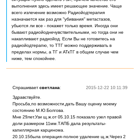
выполнения здесь имеет решающее значение. Чаще
всего излечение возможно Радиойодтерапия
назначается как раз для "убивания" метастазов,
убьются ли все - покажет только время. Иногда они
бывают радиойоднечувствительными, но тогда они не
накапливают радиойод. Если Вы не готовитесь на
радиойодтерапю, то ТТГ можно поддерживать в
пределах нормы, а ТГ и АТкТГ в общем случае чем
ниже, тем спокойнее.
Спрашивает
светлана
:
2015-12-22 10:11:39
Здравствуйте.
Просьба,по возможности,дать Вашу оценку моему
состоянию М.Ю.Болгова.
Мне 29лет.Узи щ.ж.от 05.10.15 показало узел правой
доли размером 11мм.ТАПБ дала результаты-
капиллярная карцинома.
20.10.15была операция-полное удаление щ.ж.Через 2