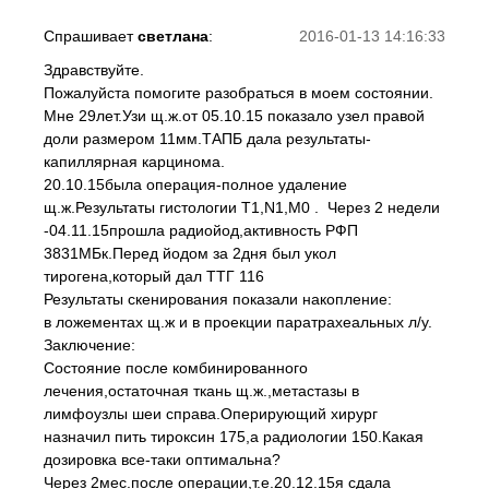
Спрашивает
светлана
:
2016-01-13 14:16:33
Здравствуйте.
Пожалуйста помогите разобраться в моем состоянии.
Мне 29лет.Узи щ.ж.от 05.10.15 показало узел правой
доли размером 11мм.ТАПБ дала результаты-
капиллярная карцинома.
20.10.15была операция-полное удаление
щ.ж.Результаты гистологии T1,N1,M0 . Через 2 недели
-04.11.15прошла радиойод,активность РФП
3831МБк.Перед йодом за 2дня был укол
тирогена,который дал ТТГ 116
Результаты скенирования показали накопление:
в ложементах щ.ж и в проекции паратрахеальных л/у.
Заключение:
Состояние после комбинированного
лечения,остаточная ткань щ.ж.,метастазы в
лимфоузлы шеи справа.Оперирующий хирург
назначил пить тироксин 175,а радиологии 150.Какая
дозировка все-таки оптимальна?
Через 2мес.после операции,т.е.20.12.15я сдала