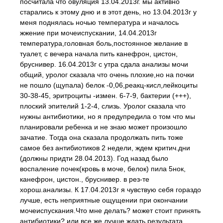
посчитала что овуляция 13.04.2013г. мы активно
старались к этому дню и в этот день, но 13.04.2013г у
меня поднялась ночью температура и началось
жжение при мочеиспускании, 14.04.2013г
температура,головная боль,постоянное желание в
туалет, с вечера начала пить канефрон, цистон,
бруснивер. 16.04.2013г с утра сдала анализы мочи
общий, уролог сказала что очень плохие,но на почки
не пошло (щупала) белок -0,06,реакц-кисл,лейкоциты
30-38-45, эритроциты -измен. 6-7-9, бактерии (+++),
плоский эпителий 1-2-4, слизь. Уролог сказала что
нужны антибиотики, но я предупредила о том что мы
планировали ребенка и не знаю может произошло
зачатие. Тогда она сказала продолжать пить тоже
самое без антибиотиков 2 недели, ждем критич.дни
(должны придти 28.04.2013). Год назад было
воспаление почек(кровь в моче, белок) пила 5нок,
канефрон, цистон., бруснивер. в рез-те
хорош.анализы. К 17.04.2013г я чувствую себя гораздо
лучше, есть неприятные ощущении при окончании
мочеиспускания.Что мне делать? может стоит принять
антибиотики? или все же лучше ждать результата