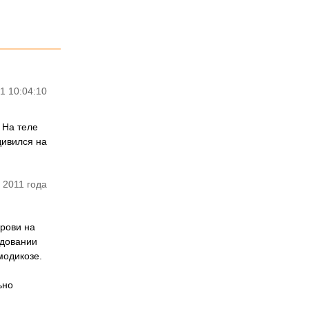
1 10:04:10
я
 На теле
дивился на
 2011 года
рови на
едовании
модикозе.
ьно