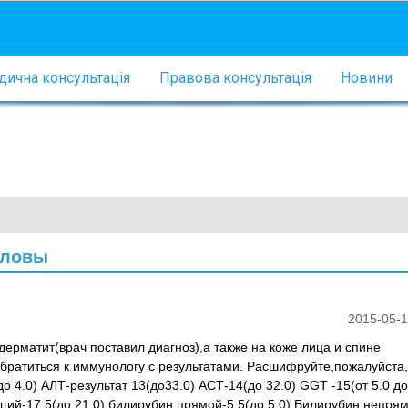
ична консультація
Правова консультація
Новини
оловы
2015-05-1
ерматит(врач поставил диагноз),а также на коже лица и спине
братиться к иммунологу с результатами. Расшифруйте,пожалуйста,
о 4.0) АЛТ-результат 13(до33.0) АСТ-14(до 32.0) GGT -15(от 5.0 до
щий-17.5(до 21.0) билирубин прямой-5.5(до 5.0) Билирубин непрям