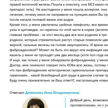
правой молочной железы.Пошла к онкологу, она БЕЗ каких-л
препарат, гель). На мастодинон у меня пошла аллергия, она
лечение, почему меня не направили на пункцию,какое Вы 
после начала половой жизни или родов.
Кроме того, у меня увеличены шейные лимфозлы, все время п
узлы в щитовидке, но гармоны по этой части в норме (антит
главная проблема - за этот месяц-два все мои родинки в тр
родинок, которые стремительно растут, старые поменяли цве
жирной, сальные железы на голове закупорились..И врачи не м
фиброаденомой? Может ли быть это вирус или инфекция как
кашель у меня не проходит уже два месяца (хотя пол года на
И еще, как только у меня обнаружили фиброаденому, у меня
Доктор, мне гинеколог говорит пить КОКи всю жизнь, потому 
что при фиброаденоме категорически гармональные препараты
гармонами....какой безобидный для груди в данном случае 
Буду очень признательно за Ваш ответ!С наступающим новым 
Отвечает
Демишева Инна Владимировна
:
Добрый день, возможно
противопоказан, но с 