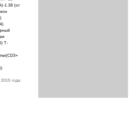
)-1.38 (от
рмон
)
4)
арный
ная
) Т-
етки(CD3+
4)
 2015 года