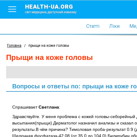
HEALTH-UA.ORG
світ медицини, доступний кожному
Статті
Ліки
Мед
Головна
/
прыщи на коже головы
прыщи на коже головы
Вопросы и ответы по: прыщи на коже г
Спрашивает
Светлана
:
Здравствуйте. У меня проблема с кожей головы-себорейный д
высыпания(прыщи).Дерматолог назначил анализы и сказал о
результаты.В чём причина? Тимоловая проба-результат 0.9 (д
Щелочная фосфатаза-42.08 (от 35.0 до 104.0) Билирубин об