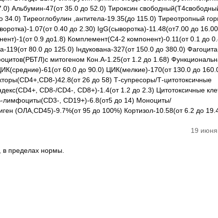
7.0) Альбумин-47(от 35.0 до 52.0) Тироксин свободный(Т4свободный
о 34.0) Тиреоглобулин ,антитела-19.35(до 115.0) Тиреотропный го
воротка)-1.07(от 0.40 до 2.30) IgG(сыворотка)-11.48(от7.00 до 16.00
нт)-1(от 0.9 до1.8) Комплемент(С4-2 компонент)-0.11(от 0.1 до 0.
119(от 80.0 до 125.0) Iндукована-327(от 150.0 до 380.0) Фагоцит
фоцитов(РБТЛ)с митогеном Кон.А-1.25(от 1.2 до 1.68) Функциональ
К(средние)-61(от 60.0 до 90.0) ЦИК(мелкие)-170(от 130.0 до 160.0
торы(CD4+,CD8-)42.8(от 26 до 58) Т-супресоры/Т-цитотоксичные
декс(CD4+, CD8-/CD4-, CD8+)-1.4(от 1.2 до 2.3) Цитотоксичные кл
) B-лимфоциты(CD3-, CD19+)-6.8(от5 до 14) Моноциты/
ен (ОЛА,CD45)-9.7%(от 95 до 100%) Кортизол-10.58(от 6.2 до 19.
19 июня
, в пределах нормы.