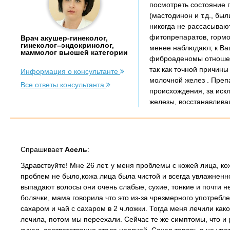
посмотреть состояние 
(мастодинон и т.д., бы
никогда не рассасываю
фитопрепаратов, гормо
Врач акушер-гинеколог,
гинеколог–эндокринолог,
менее наблюдают, к Ва
маммолог высшей категории
фиброаденомы отношени
так как точной причин
Информация о консультанте
молочной желез . Преп
Все ответы консультанта
происхождения, за искл
железы, восстанавлива
Спрашивает
Асель
:
Здравствуйте! Мне 26 лет. у меня проблемы с кожей лица, ко
проблем не было,кожа лица была чистой и всегда увлажненно
выпадают волосы они очень слабые, сухие, тонкие и почти н
болячки, мама говорила что это из-за чрезмерного употреб
сахаром и чай с сахаром в 2 ч.ложки. Тогда меня лечили ка
лечила, потом мы переехали. Сейчас те же симптомы, что и 