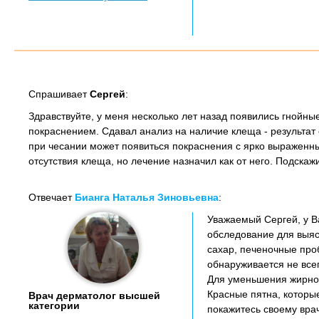
Спрашивает
Сергей
:
Здравствуйте, у меня несколько лет назад появились гнойны
покраснением. Сдавал анализ на наличие клеща - результат
при чесании может появиться покраснения с ярко выраженны
отсутствия клеща, но лечение назначил как от него. Подскаж
Отвечает
Бианга Наталья Зиновьевна
:
Уважаемый Сергей, у В
обследование для выяс
сахар, печеночные про
обнаруживается не всег
Для уменьшения жирнос
Красные пятна, которы
Врач дерматолог высшей
категории
покажитесь своему вра