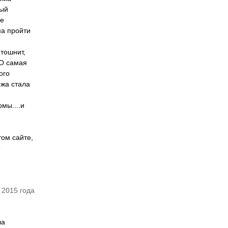
ный
ое
ма пройти
 тошнит,
НО самая
ого
ожа стала
мы....и
том сайте,
о
 2015 года
ла