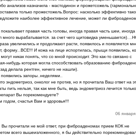
ибо анализов назначила - мастодинон и прожетсожель (гармональ
 оставила только прожестожель.Вопрос: насколько эффективно так
предложите наиболее эффективное лечение, может ли фиброадено
окалывает правая часть головы, иногда правая часть шеи, иногда
ел много вырабатывается. за счет чего щитовидка уменьшается)....
и раза увеличились и продолжают расти, появилось и появляется мн
т, форму...ВСЕ!!! И кожа на лице испортилась, прыщи появились, к
огут никак понять, что со мной происходит. Это как-то связано с
ая-нибудь которая могла способствовать образованию фиброадено
зад делала рентген, ничего не нашли).
 появились запоры..неделями..
что эндометриоз, онколог не против, но я прочитала Ваш ответ на э
 пить нельзя, так как мне быть, ведь эндометриоз лечится тольк
препарат Вы порекомендуете?
годом, счастья Вам и здоровья!!!
06 января
 Вы прочитали не мой ответ, при фиброаденомах прием КОК не
учетом всего вышеизложенного, я бы действительно порекомендова