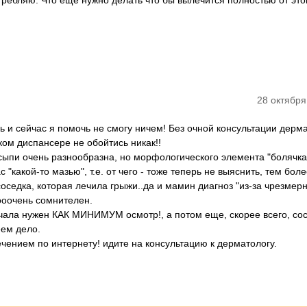
отребляю. Что еще нужно делать что бы вылечится полностью от это
28 октября
ь и сейчас я помочь не смогу ничем! Без очной консультации дерма
ом диспансере не обойтись никак!!
ыпи очень разнообразна, но морфологического элемента "болячка"
 "какой-то мазью", т.е. от чего - тоже теперь не выяснить, тем бол
седка, которая лечила грыжи..да и мамин диагноз "из-за чрезмер
ооочень сомнителен.
чала нужен КАК МИНИМУМ осмотр!, а потом еще, скорее всего, сос
еем дело.
чением по интернету! идите на консультацию к дерматологу.