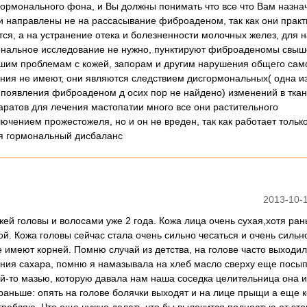
гормонального фона, и Вы должны понимать что все что Вам назна
ли направлены не на рассасывание фиброаденом, так как они практ
тся, а на устранение отека и болезненности молочных желез, для 
нальное исследование не нужно, пунктируют фиброаденомы свыше
шим проблемам с кожей, запорам и другим нарушения общего сам
я не имеют, они являются следствием дисгормональных( одна из 
ы появления фиброаденом д осих пор не найдено) изменений в тка
аратов для лечения мастопатии много все они растительного
ючением прожестожеля, но и он не вреден, так как работает только
я гормональный дисбаланс
2013-10-1
жей головы и волосами уже 2 года. Кожа лица очень сухая,хотя ра
й. Кожа головы сейчас стала очень сильно чесаться и очень сильн
е имеют корней. Помню случай из детства, на голове часто выходи
ления сахара, помню я намазывала на хлеб масло сверху еще посы
кой-то мазью, которую давала нам наша соседка целительница она 
раньше: опять на голове болячки выходят и на лице прыщи а еще 