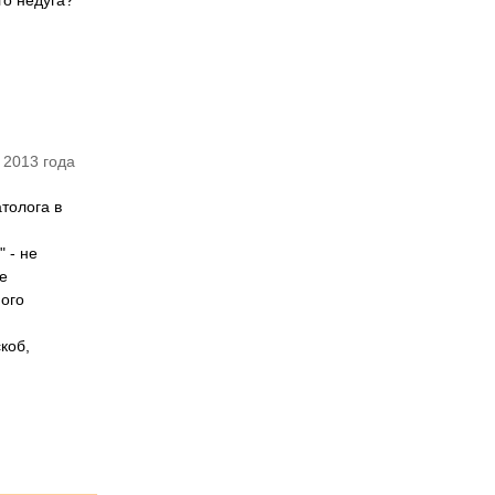
го недуга?
 2013 года
толога в
 - не
ее
ного
коб,