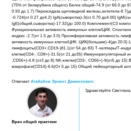
(75% от билирубина общего) Белок общий-74.9 (от 66.0 до 8
0.93 до 1.7) Пероксидаза щитовидной железы,антитела-8.7(д
-0.724(от 0.27 до4.2) IgA(сыворотка)-3(от 0.70 до4.00) IgM(сы
IgE(общий,сыворотка)-17.32(до 100.0) Комплемент(С3 компоне
Функциональная активность иммунных клеток/ЦИК: Спонтанна-
индекс -2.7(от 1.5 до 3.0) Пролиферативная активность лим
активность иммунных клеток/ЦИК: ЦИК(большие)-4(до 20.0) ЦИ
лимфоциты(CD3+,CD19-)81.1(от 54 до 83) Т-хелперы/Т-индук
клетки(CD4-, CD8+)-31.5(от 21 до35) Иммунорегуляторный ин
,CD56+)-4.8 (от3 до 8) NK-клетки(CD3-, CD56+)-9(от5 до 15
макрофаги(CD14)-6.6(От 5 до 15) Общий лейкоцитарный антиг
Отвечает
Агабабов Эрнест Даниелович
:
Здравствуйте Светлана
Врач общей практики