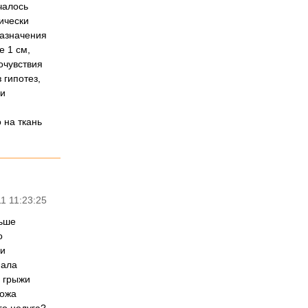
чалось
ически
назначения
 1 см,
очувствия
гипотез,
ни
 на ткань
1 11:23:25
ньше
о
ли
пала
и грыжи
кожа