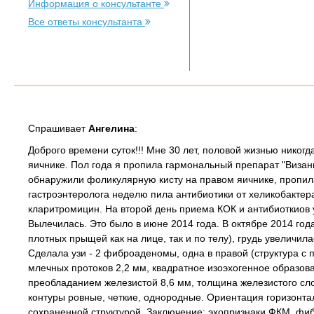
Информация о консультанте
Все ответы консультанта
Спрашивает
Ангелина
:
Доброго времени суток!!! Мне 30 лет, половой жизнью никог
яичнике. Пол года я пропила гармональный препарат "Визанн
обнаружили фоликулярную кисту на правом яичнике, пропил
гастроэнтеролога неделю пила антибиотики от хеликобактера
кларитромицин. На второй день приема КОК и антибиоткиов
Вылечилась. Это было в июне 2014 года. В октябре 2014 год
плотных прыщей как на лице, так и по телу), грудь увеличил
Сделала узи - 2 фиброаденомы, одна в правой (структура с
млечных протоков 2,2 мм, квадратное изоэхогенное образовани
преобладанием железистой 8,6 мм, толщина железистого сло
контуры ровные, четкие, однородные. Ориентация горизонта
сохраненной структурой. Заключение: эхопризнаки ФКМ, 