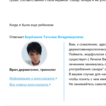
сухая, соответственно стала нервной. Сахар теперь я не уп
Когда я была еще ребенком
Отвечает
Берёзкина Татьяна Владимировна
:
Вам, к сожалению, здес
дерматовенерологическ
Поймите, морфология с
существует-) Лечили Вас
лечением занималась со
употребления сахара" 
Врач дерматолог, трихолог
В вашем случае для на
Информация о консультанте
чтобы понять с чем им
Не занимайтесь самоле
Все ответы консультанта