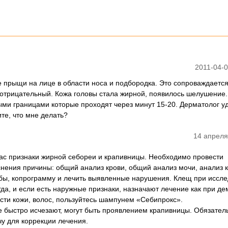
2011-04-0
е прыщи на лице в области носа и подбородка. Это сопроваждаетс
 отрицательный. Кожа головы стала жирной, появилось шелушение.
ми границами которые проходят через минут 15-20. Дерматолог у
ите, что мне делать?
14 апреля
ас признаки жирной себореи и крапивницы. Необходимо провести
нения причины: общий анализ крови, общий анализ мочи, анализ к
бы, копрограмму и лечить выявленные нарушения. Клещ при иссл
да, и если есть наружные признаки, назначают лечение как при де
ти кожи, волос, пользуйтесь шампунем «Себипрокс».
е быстро исчезают, могут быть проявлением крапивницы. Обязател
чу для коррекции лечения.