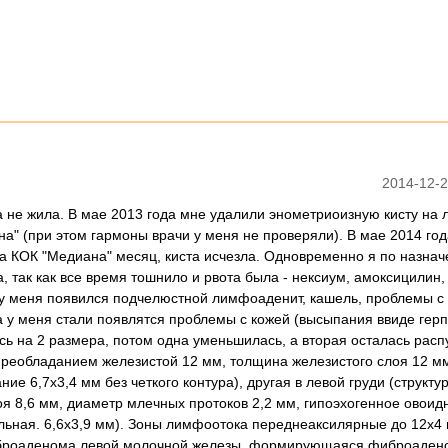
2014-12-2
да не жила. В мае 2013 года мне удалили энометриоизную кисту на 
а" (при этом гармоны врачи у меня не проверяли). В мае 2014 год
а КОК "Медиана" месяц, киста исчезла. Одновременно я по назна
, так как все время тошнило и рвота была - нексиум, амоксицилин,
 у меня появился подчелюстной лимфоаденит, кашель, проблемы с
а у меня стали появлятся проблемы с кожей (высыпания ввиде герп
ась на 2 размера, потом одна уменьшилась, а вторая осталась расп
 преобладанием железистой 12 мм, толщина железистого слоя 12 м
е 6,7х3,4 мм без четкого контура), другая в левой груди (структур
я 8,6 мм, диаметр млечных протоков 2,2 мм, гипоэхогенное овоид
льная. 6,6х3,9 мм). Зоны лимфоотока переднеаксилярные до 12х4 
фиброаденома левой молочной железы, формирующаяся фиброаден