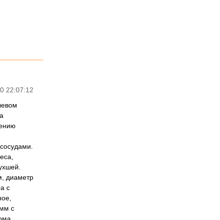
0 22:07:12
левом
а
чению
 сосудами.
еса,
ухшей.
м, диаметр
а с
ное,
мм с
ома