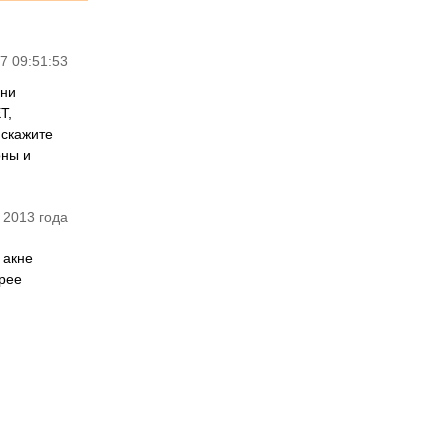
7 09:51:53
 ни
Т,
 скажите
оны и
 2013 года
 акне
орее