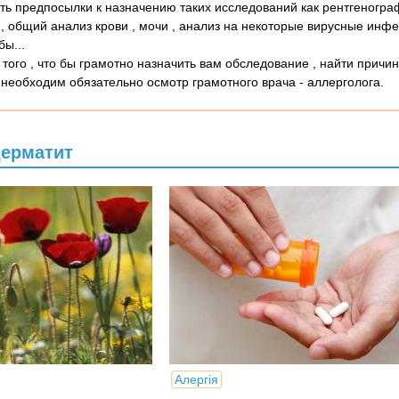
уть предпосылки к назначению таких исследований как рентгеногр
 , общий анализ крови , мочи , анализ на некоторые вирусные инфе
ы...
ля того , что бы грамотно назначить вам обследование , найти причи
, необходим обязательно осмотр грамотного врача - аллерголога.
дерматит
Алергія