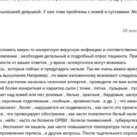
с нынешней девушкой. У нее тоже проблемы с кожей и суставами. М
08 мая
дположить какую-то конкретную вирусную инфекцию и соответственн
выявление , необходим детальный и подробный опрос пациента. Пр
ости от ваших ответов , у врача -аллерголога могут возникать
 , которые сейчас и предугадать нельзя. Так же очень важно врач
ть высыпания.Например , по вами изложенному возникают следую
енно растение началась сезонная аллергия , проводили ли вам алл
 более конкретная и характер сыпи ( точки , пятна , пузырьки , пу
пают над кожей или нет, розовые , белые , красные , бардовые, шел
, серозным отделяемым , гнойным , кровянистым...и др. ) ; что име
раснеют , болят , нарушается их подвижность , как часто это происхо
 , что провоцирует обострение ; как часто появляется белый налет
и , нёбо ; часто ли болеете ОРВИ ; болели пневмонией , туберкулез
; беспокоит ли кашель ;как часто повышается температура тела и д
проявления герпеса...и другие вопросы. После тщательного опроса