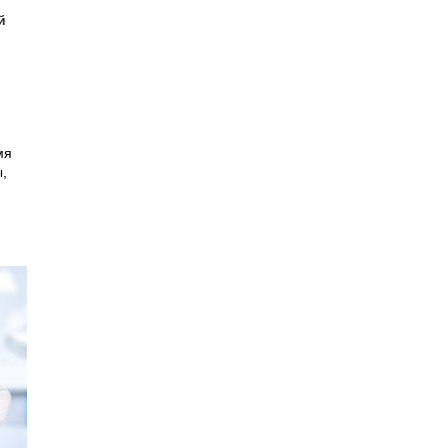
й
й
мя
,