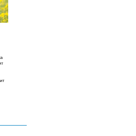
ка
ит
ит