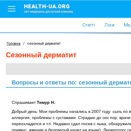
HEALTH-UA.ORG
світ медицини, доступний кожному
Статті
Ліки
Мед
Головна
/
сезонный дерматит
сезонный дерматит
Вопросы и ответы по: сезонный дермат
Спрашивает
Тимур Н.
:
Добрый день. Мои проблемы начались в 2007 году: сыпь по в
аллергия, проблемы с суставами. Страдаю до сих пор, врачи 
переохладился и т.п. Недавно сдал посев с яыка, обнаружили
привкус, жжение и беловатый налет на языке). Дерматолог ск