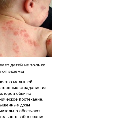
сает детей не только
и от экземы
чество малышей
тоянные страдания из-
 которой обычно
ническое протекание.
вышенные дозы
чительно облегчают
тельного заболевания.