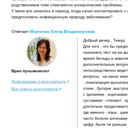
родственников тоже отмечаются аллергические проблемы.
У меня все началось в период, когда начал контактировать 
предположить инфекционную природу заболевания?
Отвечает
Марченко Елена Владимировна
:
Добрый вечер , Тимур.
Для того , что бы пре
назначить тест на ее 
время беседы в зависим
дополнительные вопросы
непосредственно виде
Врач пульмонолог
вопросы : на какое им
Информация о консультанте
; локализация высыпаний
отеки , бугорки ,высту
Все ответы консультанта
с эрозиями , корочками
суставами - отекают , к
длительно продолжается
где именно - язык , щек
часто болели ангинами 
цифр ;были ли раньше 