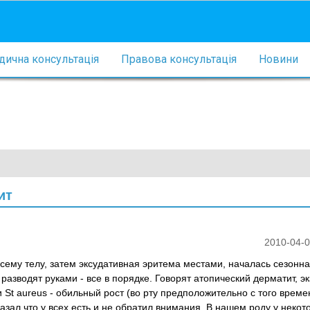
ична консультація
Правова консультація
Новини
ит
2010-04-0
сему телу, затем эксудативная эритема местами, началась сезонн
разводят руками - все в порядке. Говорят атопический дерматит, э
 St aureus - обильный рост (во рту предположительно с того врем
азал что у всех есть и не обратил внимания. В нашем роду у некот