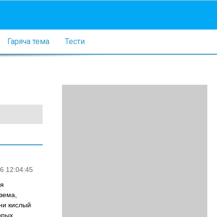
Гаряча тема
Тести
6 12:04:45
ая
кзема,
ени кислый
орых