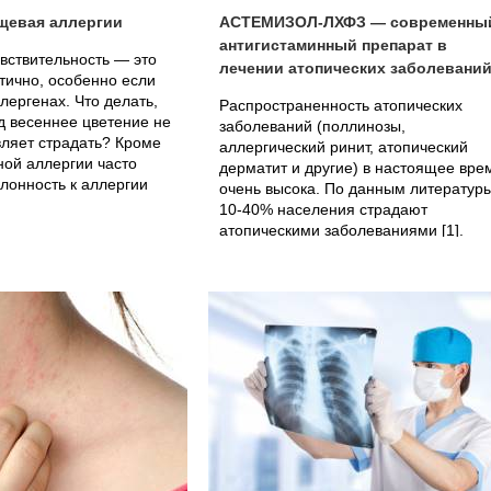
щевая аллергии
АСТЕМИЗОЛ-ЛХФЗ — современны
антигистаминный препарат в
вствительность — это
лечении атопических заболевани
тично, особенно если
лергенах. Что делать,
Распространенность атопических
д весеннее цветение не
заболеваний (поллинозы,
авляет страдать? Кроме
аллергический ринит, атопический
нной аллергии часто
дерматит и другие) в настоящее вре
лонность к аллергии
очень высока. По данным литературы
10-40% населения страдают
атопическими заболеваниями [1].
Высказываются различные точки...