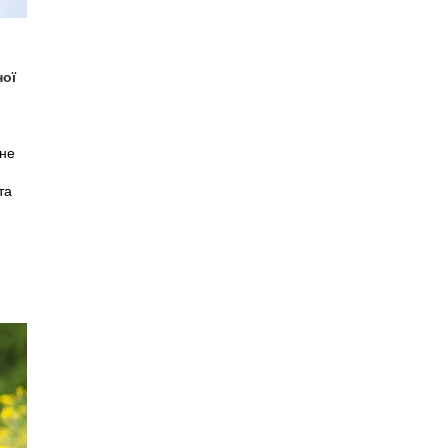
ної
ьне
та