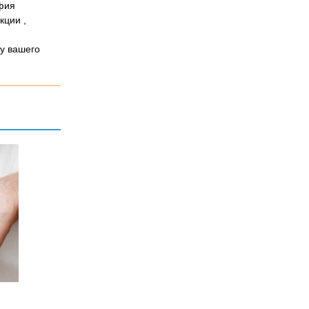
афия
кции ,
ну вашего