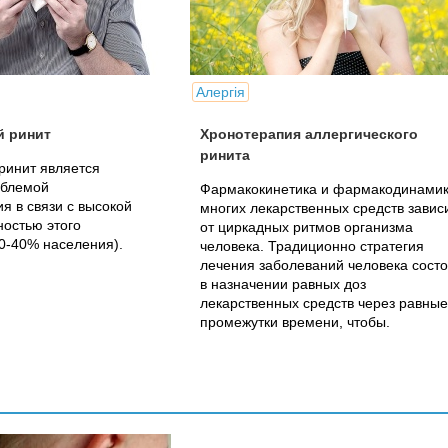
Алергія
й ринит
Хронотерапия аллергического
ринита
ринит является
облемой
Фармакокинетика и фармакодинами
я в связи с высокой
многих лекарственных средств завис
остью этого
от циркадных ритмов организма
0-40% населения).
человека. Традиционно стратегия
лечения заболеваний человека состо
в назначении равных доз
лекарственных средств через равные
промежутки времени, чтобы.