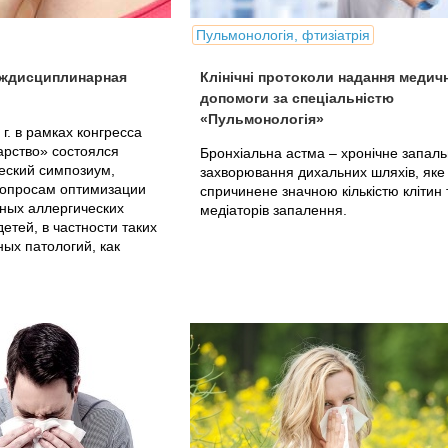
Пульмонологія, фтизіатрія
еждисциплинарная
Клінічні протоколи надання медич
допомоги за спеціальністю
«Пульмонологія»
г. в рамках конгресса
арство» состоялся
Бронхіальна астма – хронічне запал
еский симпозиум,
захворювання дихальних шляхів, яке
опросам оптимизации
спричинене значною кількістю клітин 
ных аллергических
медіаторів запалення.
етей, в частности таких
ых патологий, как