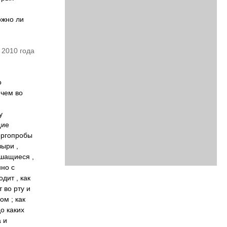
ожно ли
 2010 года
о
ичем во
у
щие
ергопробы
зыри ,
ушащиеся ,
нно с
дит , как
 во рту и
ом ; как
о каких
 и