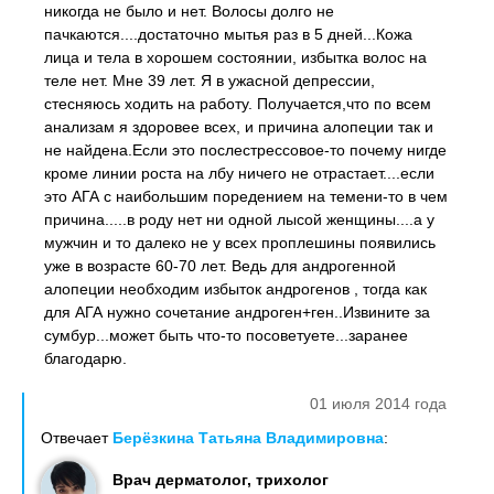
никогда не было и нет. Волосы долго не
пачкаются....достаточно мытья раз в 5 дней...Кожа
лица и тела в хорошем состоянии, избытка волос на
теле нет. Мне 39 лет. Я в ужасной депрессии,
стесняюсь ходить на работу. Получается,что по всем
анализам я здоровее всех, и причина алопеции так и
не найдена.Если это послестрессовое-то почему нигде
кроме линии роста на лбу ничего не отрастает....если
это АГА с наибольшим поредением на темени-то в чем
причина.....в роду нет ни одной лысой женщины....а у
мужчин и то далеко не у всех проплешины появились
уже в возрасте 60-70 лет. Ведь для андрогенной
алопеции необходим избыток андрогенов , тогда как
для АГА нужно сочетание андроген+ген..Извините за
сумбур...может быть что-то посоветуете...заранее
благодарю.
01 июля 2014 года
Отвечает
Берёзкина Татьяна Владимировна
:
Врач дерматолог, трихолог