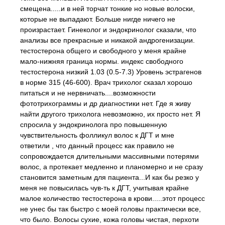
смещена.....и в ней торчат тонкие но новые волоски,
которые не выпадают. Больше нигде ничего не
произрастает. Гинеколог и эндокринолог сказали, что
анализы все прекрасные и никакой андрогенизации.
тестостерона общего и свободного у меня крайне
мало-нижняя граница нормы. индекс свободного
тестостерона низкий 1.03 (0.5-7.3) Уровень эстрагенов
в норме 315 (46-600). Врач трихолог сказал хорошо
питаться и не нервничать....возможности
фототрихограммы и др диагностики нет. Где я живу
найти другого трихолога невозможно, их просто нет. Я
спросила у эндокринолога про повышенную
чувствительность фолликул волос к ДГТ и мне
ответили , что данный процесс как правило не
сопровождается длительными массивными потерями
волос, а протекает медленно и планомерно и не сразу
становится заметным для пациента...И как бы резко у
меня не повысилась чув-ть к ДГТ, учитывая крайне
малое количество тестостерона в крови.....этот процесс
не унес бы так быстро с моей головы практически все,
что было. Волосы сухие, кожа головы чистая, перхоти