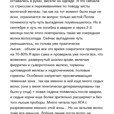
оставались в руках, висели на одежде. Я это связала
со стрессом и переживаниями по поводу кисты
молочной железы, так как на тот момент было еще не
ясно, ограничится ли вопрос только кистой.Потом
понемногу чуть-чуть выпадение поуменьшилось. Но в
сентябре я чуть не погибла в аварии и через 2-3
месяца после этого повторилась такая же очередная
волна волосопада. Сейчас выпадение чуть
уменьшилось, но голова уже практически
лысая....объем за все это время сократился примерно
на 70-80%.Я врач сама и проверила уже почти все, что
возможно. развернутый анализ крови, включая
ферритин и сывороточное железо, гормоны
щитовидной железы и надпочечников, половые
гормоны. Особенно напрягает просвечивающая
теменная зона...так как именно в ней еще много седых
волос (они у меня генетически детерминированы-так
было у отца) + новая седина появилась после аварии,
и седые корни еще более зрительно расширяют и без
того лысые проборы. Много читала про АГА с
разрежением именно этой зоны....Но на затылке волос
тоже все меньше. Лобная линия роста волос не