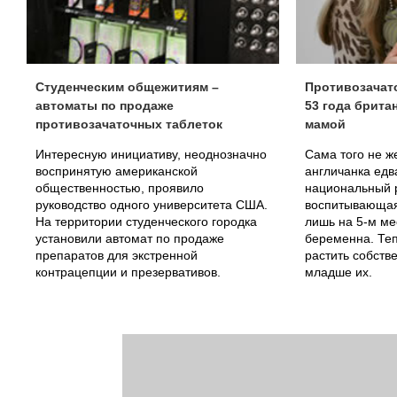
Студенческим общежитиям –
Противозачато
автоматы по продаже
53 года брита
противозачаточных таблеток
мамой
Интересную инициативу, неоднозначно
Сама того не ж
воспринятую американской
англичанка едв
общественностью, проявило
национальный 
руководство одного университета США.
воспитывающая
На территории студенческого городка
лишь на 5-м ме
установили автомат по продаже
беременна. Теп
препаратов для экстренной
растить собств
контрацепции и презервативов.
младше их.