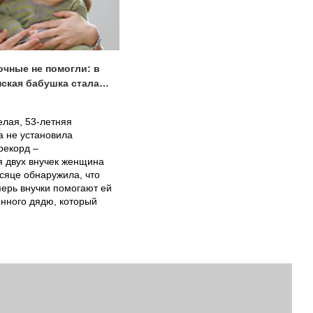
чные не помогли: в
нская бабушка стала…
елая, 53-летняя
а не установила
рекорд –
 двух внучек женщина
сяце обнаружила, что
ерь внучки помогают ей
енного дядю, который