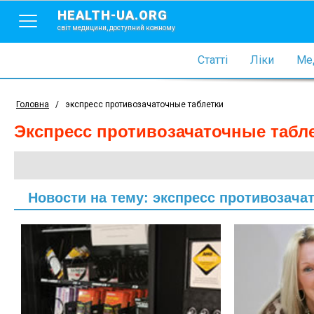
HEALTH-UA.ORG
світ медицини, доступний кожному
Статті
Ліки
Мед
Головна
/
экспресс противозачаточные таблетки
экспресс противозачаточные табл
Новости на тему: экспресс противозача