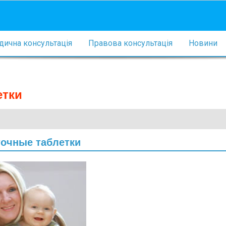
ична консультація
Правова консультація
Новини
етки
точные таблетки