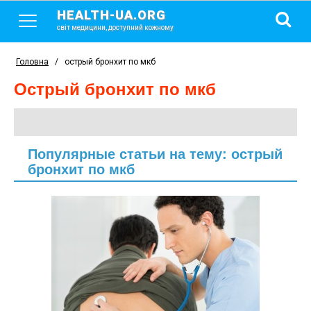
HEALTH-UA.ORG
світ медицини, доступний кожному
Головна
/
острый бронхит по мкб
острый бронхит по мкб
Популярные статьи на тему: острый
бронхит по мкб