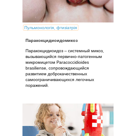
Пульмонологія, фтизіатрія
Паракокцидиоидомикоз
Паракокцидиоидоз – системный микоз,
вызывающийся первично-патогенным
микромицетом Paracoccidioides
brasiliense, сопровождающийся
развитием доброкачественных
самоограничивающихся легочных
поражений.