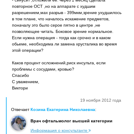
- синусит ,отложили ее. через 1 месяц сделала
повторное ОСТ ,но на аппарате с худшим
разрешением,мах разрыв - 399мкм,зрение ухудшилось
в том плане, что началось искажение предметов,
поначалу это было серое пятно в центре ,не
позволяющее читать. Боковое зрение нормальное.
Если нужна операция - тогда как срочно и в каком
обьеме, необходима ли замена хрусталика во время
этой операции?
Каков процент осложнений,риск инсульта, если
проблемы с сосудами, кровью?
Спасибо
С уважением,
Виктори
19 ноября 2012 года
Отвечает
Козина Екатерина Николаевна
:
Врач офтальмолог высшей категории
Информация о консультанте