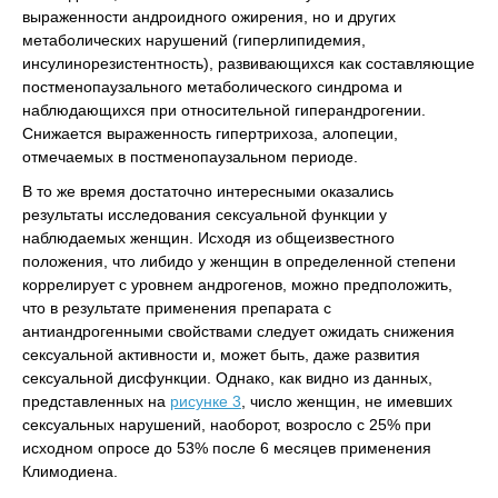
выраженности андроидного ожирения, но и других
метаболических нарушений (гиперлипидемия,
инсулинорезистентность), развивающихся как составляющие
постменопаузального метаболического синдрома и
наблюдающихся при относительной гиперандрогении.
Снижается выраженность гипертрихоза, алопеции,
отмечаемых в постменопаузальном периоде.
В то же время достаточно интересными оказались
результаты исследования сексуальной функции у
наблюдаемых женщин. Исходя из общеизвестного
положения, что либидо у женщин в определенной степени
коррелирует с уровнем андрогенов, можно предположить,
что в результате применения препарата с
антиандрогенными свойствами следует ожидать снижения
сексуальной активности и, может быть, даже развития
сексуальной дисфункции. Однако, как видно из данных,
представленных на
рисунке 3
, число женщин, не имевших
сексуальных нарушений, наоборот, возросло с 25% при
исходном опросе до 53% после 6 месяцев применения
Климодиена.