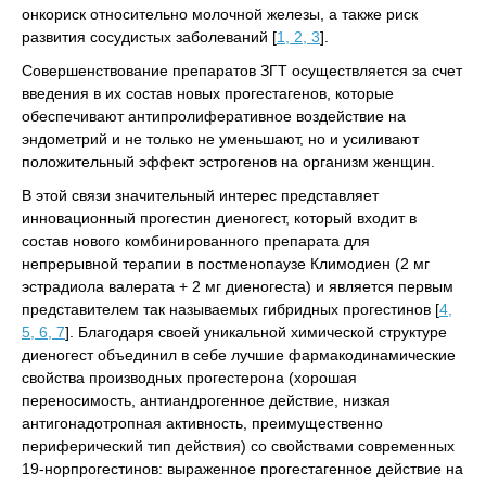
онкориск относительно молочной железы, а также риск
развития сосудистых заболеваний [
1, 2, 3
].
Совершенствование препаратов ЗГТ осуществляется за счет
введения в их состав новых прогестагенов, которые
обеспечивают антипролиферативное воздействие на
эндометрий и не только не уменьшают, но и усиливают
положительный эффект эстрогенов на организм женщин.
В этой связи значительный интерес представляет
инновационный прогестин диеногест, который входит в
состав нового комбинированного препарата для
непрерывной терапии в постменопаузе Климодиен (2 мг
эстрадиола валерата + 2 мг диеногеста) и является первым
представителем так называемых гибридных прогестинов [
4,
5, 6, 7
]. Благодаря своей уникальной химической структуре
диеногест объединил в себе лучшие фармакодинамические
свойства производных прогестерона (хорошая
переносимость, антиандрогенное действие, низкая
антигонадотропная активность, преимущественно
периферический тип действия) со свойствами современных
19-норпрогестинов: выраженное прогестагенное действие на