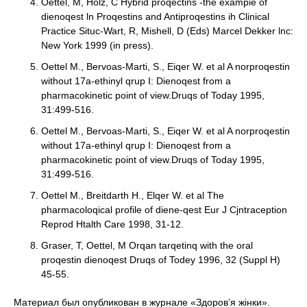
Oettel, M, Holz, C Hybrid proqectins -the exampie of
dienoqest ln Proqestins and Antiproqestins ih Clinical
Practice Situc-Wart, R, Mishell, D (Eds) Marcel Dekker lnc:
New York 1999 (in press).
Oettel M., Bervoas-Marti, S., Eiqer W. et al A norproqestin
without 17a-ethinyl qrup I: Dienoqest from a
pharmacokinetic point of view.Druqs of Today 1995,
31:499-516.
Oettel M., Bervoas-Marti, S., Eiqer W. et al A norproqestin
without 17a-ethinyl qrup I: Dienoqest from a
pharmacokinetic point of view.Druqs of Today 1995,
31:499-516.
Oettel M., Breitdarth H., Elqer W. et al The
pharmacoloqical profile of diene-qest Eur J Cjntraception
Reprod Htalth Care 1998, 31-12.
Graser, T, Oettel, M Orqan tarqetinq with the oral
proqestin dienoqest Druqs of Todey 1996, 32 (Suppl H)
45-55.
Материал был опубликован в журнале «Здоров’я жінки».