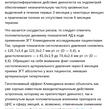
антипролиферативное действие диеногеста на эндометрий
обеспечивает незначительную частоту кровянистых
выделений в течение первых 3 месяцев у некоторых женщин
и практически полное их отсутствие после 6 месяцев
терапии.
Что касается сосудистых рисков, то следует отметить
положительную динамику показателей АД в ходе
применения ЗГТ Климодиеном исследуемыми пациентками.
Так, средние показатели систолического давления снизились
с 126,7±3,4 до 121,3±2,7 мм рт. ст. (D — 5,4), а
диастолического — с 81,0±1,9 до 74,4±2,4 мм рт. ст. (D —
6,6). Обращает на себя внимание факт снижения
систолического артериального давления через 6 месяцев
приема ЗГТ абсолютно у всех пациенток, имевших
артериальную гипертензию.
Гипотензивный эффект Климодиена можно объяснить как
уже хорошо известным вазодилатационным действием
эстрогенов, которому не препятствует диеногест, так и
упомянутым выше положительным влиянием препарата на
ЦНС и сферу эмоций, и, возможно, отмеченным снижением