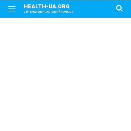
HEALTH-UA.ORG
світ медицини, доступний кожному