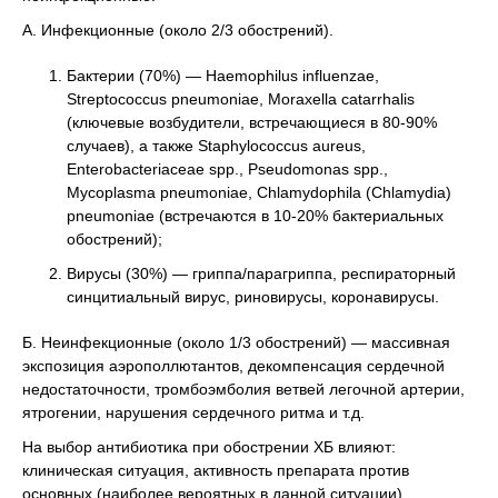
А. Инфекционные (около 2/3 обострений).
Бактерии (70%) — Haemophilus influenzae,
Streptococcus pneumoniae, Moraxella catarrhalis
(ключевые возбудители, встречающиеся в 80-90%
случаев), а также Staphylococcus aureus,
Enterobacteriaceae spp., Pseudomonas spp.,
Mycoplasma pneumoniae, Chlamydophila (Chlamydia)
pneumoniae (встречаются в 10-20% бактериальных
обострений);
Вирусы (30%) — гриппа/парагриппа, респираторный
синцитиальный вирус, риновирусы, коронавирусы.
Б. Неинфекционные (около 1/3 обострений) — массивная
экспозиция аэрополлютантов, декомпенсация сердечной
недостаточности, тромбоэмболия ветвей легочной артерии,
ятрогении, нарушения сердечного ритма и т.д.
На выбор антибиотика при обострении ХБ влияют:
клиническая ситуация, активность препарата против
основных (наиболее вероятных в данной ситуации)