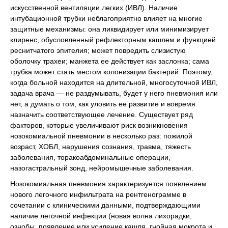
искусственной вентиляции легких (ИВЛ). Наличие
интубационной трубки неблагоприятно влияет на многие
защитные механизмы: она ликвидирует или минимизирует
клиренс, обусловленный рефлекторным кашлем и функцией
реснитчатого эпителия; может повредить слизистую
оболочку трахеи; манжета ее действует как заслонка; сама
трубка может стать местом колонизации бактерий. Поэтому,
когда больной находится на длительной, многосуточной ИВЛ,
задача врача — не раздумывать, будет у него пневмония или
нет, а думать о том, как уловить ее развитие и вовремя
назначить соответствующее лечение. Существует ряд
факторов, которые увеличивают риск возникновения
нозокомиальной пневмонии в несколько раз: пожилой
возраст, ХОБЛ, нарушения сознания, травма, тяжесть
заболевания, торакоабдоминальные операции,
назогастральный зонд, нейромышечные заболевания.
Нозокомиальная пневмония характеризуется появлением
нового легочного инфильтрата на рентгенограмме в
сочетании с клиническими данными, подтверждающими
наличие легочной инфекции (новая волна лихорадки,
ознобы, появление или усиление кашля, гнойная мокрота и