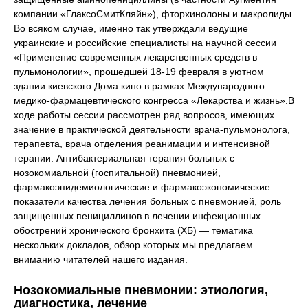
компании «ГлаксоСмитКляйн»), фторхинолоны и макролиды.
Во всяком случае, именно так утверждали ведущие
украинские и российские специалисты на научной сессии
«Применение современных лекарственных средств в
пульмонологии», прошедшей 18-19 февраля в уютном
здании киевского Дома кино в рамках Международного
медико-фармацевтического конгресса «Лекарства и жизнь».В
ходе работы сессии рассмотрен ряд вопросов, имеющих
значение в практической деятельности врача-пульмонолога,
терапевта, врача отделения реанимации и интенсивной
терапии. Антибактериальная терапия больных с
нозокомиальной (госпитальной) пневмонией,
фармакоэпидемиологические и фармакоэкономические
показатели качества лечения больных с пневмонией, роль
защищенных пенициллинов в лечении инфекционных
обострений хронического бронхита (ХБ) — тематика
нескольких докладов, обзор которых мы предлагаем
вниманию читателей нашего издания.
Нозокомиальные пневмонии: этиология,
диагностика, лечение