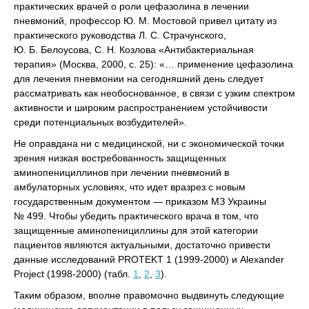
практических врачей о роли цефазолина в лечении
пневмоний, профессор Ю. М. Мостовой привел цитату из
практического руководства Л. С. Страчунского,
Ю. Б. Белоусова, С. Н. Козлова «Антибактериальная
терапия» (Москва, 2000, с. 25): «… применение цефазолина
для лечения пневмонии на сегодняшний день следует
рассматривать как необоснованное, в связи с узким спектром
активности и широким распространением устойчивости
среди потенциальных возбудителей».
Не оправдана ни с медицинской, ни с экономической точки
зрения низкая востребованность защищенных
аминопенициллинов при лечении пневмоний в
амбулаторных условиях, что идет вразрез с новым
государственным документом — приказом МЗ Украины
№ 499. Чтобы убедить практического врача в том, что
защищенные аминопенициллины для этой категории
пациентов являются актуальными, достаточно привести
данные исследований PROTEKT 1 (1999-2000) и Alexander
Project (1998-2000) (табл.
1
,
2
,
3
).
Таким образом, вполне правомочно выдвинуть следующие