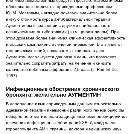
или иных лекарственных средств. Простые, математически
обоснованные подсчеты, приведенные профессором
Ю. М. Мостовым, наглядно показали значительно более
низкую стоимость курса антибактериальной терапии
Аугментином в сравнении с другими наиболее часто
назначаемыми антибиотиками (в т.ч. цефазолином). При
этом доказана более значимая клиническая эффективность
и высокий комплайенс в лечении пневмоний. В отличие от
генерических копий, назначаемых три раза в день,
Аугментин используется два раза в день, что позволяет
значительно сократить затраты на лечение и снизить
количество побочных эффектов в 2,8 раза (J. Ped Inf Dis,
1997).
Инфекционные обострения хронического
бронхита: желательно АУГМЕНТИН
В дополнение к вышеприведенным данным относительно
адекватной терапии пневмоний различного генеза было бы
неверно не отметить роли защищенных аминопенициллинов
в лечении инфекционных обострений ХБ. Доклад члена-
корреспондента АМН Украины, доктора медицинских наук,