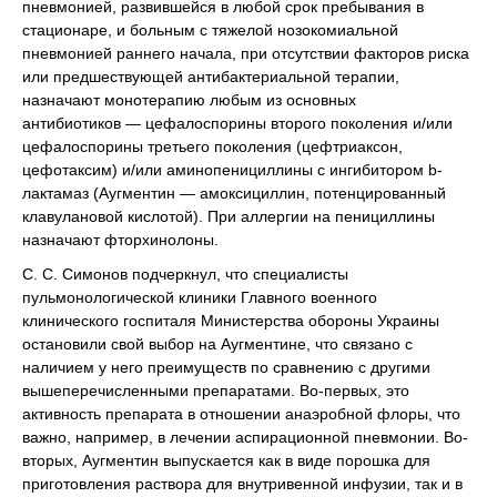
пневмонией, развившейся в любой срок пребывания в
стационаре, и больным с тяжелой нозокомиальной
пневмонией раннего начала, при отсутствии факторов риска
или предшествующей антибактериальной терапии,
назначают монотерапию любым из основных
антибиотиков — цефалоспорины второго поколения и/или
цефалоспорины третьего поколения (цефтриаксон,
цефотаксим) и/или аминопенициллины с ингибитором b-
лактамаз (Аугментин — амоксициллин, потенцированный
клавулановой кислотой). При аллергии на пенициллины
назначают фторхинолоны.
С. С. Симонов подчеркнул, что специалисты
пульмонологической клиники Главного военного
клинического госпиталя Министерства обороны Украины
остановили свой выбор на Аугментине, что связано с
наличием у него преимуществ по сравнению с другими
вышеперечисленными препаратами. Во-первых, это
активность препарата в отношении анаэробной флоры, что
важно, например, в лечении аспирационной пневмонии. Во-
вторых, Аугментин выпускается как в виде порошка для
приготовления раствора для внутривенной инфузии, так и в