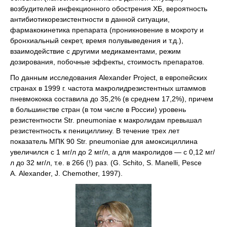
возбудителей инфекционного обострения ХБ, вероятность
антибиотикорезистентности в данной ситуации,
фармакокинетика препарата (проникновение в мокроту и
бронхиальный секрет, время полувыведения и т.д.),
взаимодействие с другими медикаментами, режим
дозирования, побочные эффекты, стоимость препаратов.
По данным исследования Alexander Project, в европейских
странах в 1999 г. частота макролидрезистентных штаммов
пневмококка составила до 35,2% (в среднем 17,2%), причем
в большинстве стран (в том числе в России) уровень
резистентности Str. pneumoniae к макролидам превышал
резистентность к пенициллину. В течение трех лет
показатель МПК 90 Str. pneumoniae для амоксициллина
увеличился с 1 мг/л до 2 мг/л, а для макролидов — с 0,12 мг/
л до 32 мг/л, т.е. в 266 (!) раз. (G. Schito, S. Manelli, Pesce
A. Alexander, J. Chemother, 1997).