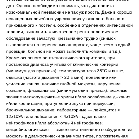
др.). Однако необходимо понимать, что диагностика
нозокомиальной пневмонии не так уж проста. Даже в хорошо
оснащенных лечебных учреждениях у тяжелого больного,
прикованного к постели, особенно в отделениях интенсивной
терапии, выполнить качественное рентгенологическое
обследование зачастую чрезвычайно трудно (снимок
выполняется на переносных аппаратах, чаще всего в одной
проекции; больной не может выполнять команды и т.д.).
Кроме основного рентгенологического критерия, при
постановке диагноза учитывают клинические критерии
(минимум два признака): температура тела 38°С и выше,
одышка (частота дыхания > 20 в мин), появление или
усиление кашля, наличие гнойной мокроты, нарушение
сознания; физикальные (минимум один признак): влажные
звонкие мелкопузырчатые хрипы и/или ослабление дыхания
и/или крепитация, притупление звука при перкуссии,
бронхиальное дыхание; лабораторные — лейкоцитоз >
12х109/л или лейкопения < 4х109/л, сдвиг влево
нейтрофилов и/или абсолютный нейтрофилез;
микробиологические — выделение типичного возбудителя из
мокроты в диагностически значимом титре, положительная