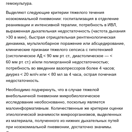
гемокультура.
Выделяют следующие критерии тяжелого течения
нозокомиальной пневмонии: госпитализация в отделение
реанимации и интенсивной терапии, потребность в ИВЛ,
выраженная дыхательная недостаточность (частота дыхания
>30 в мин), быстрая отрицательная рентгенологическая
динамика, мультилобарное поражение или абсцедирование,
клинические признаки тяжелого сепсиса с гипотензией
(систолическое АД < 90 мм рт. ст., диастолическое — <
60 мм рт. ст.) и/или полиорганной недостаточностью;
потребность во введении вазопрессоров более 4 часов;
диурез < 20 мл/ч или < 80 мл за 4 часа, острая почечная
недостаточность.
Необходимо подчеркнуть, что в случае тяжелой
внебольничной пневмонии микробиологическое
исследование необоснованно, поскольку является
малоинформативным. Количественные же критерии оценки
этиологической значимости микроорганизмов, выделенных
из материала, полученного из нижних дыхательных путей
при нозокомиальной пневмонии, достаточно значимы.