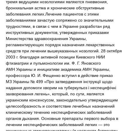
тремя ведущими нозологиями являются пневмония,
бронхиальная астма и хронические обструктивные
заболевания легких.Лечение пациентов с этими
заболеваниями зачастую сопряжено со значительными
трудностями, в связи с чем в Украине разработан ряд
инструктивных документов, утвержденных приказами
Министерства здравоохранения Украины,
регламентирующих порядок назначения лекарственных
средств при лечении вышеуказанных нозологий. 28 октября
2003 г. благодаря активной позиции Киевского НИИ
фтизиатрии и пульмонологии им. Ф. Г. Яновского
АМН Украины и инициативе академика АМН Украины,
профессора Ю. И. Фещенко вступил в действие приказ
МЗ Украины № 499 «Про затвердження інструкції щодо
надання допомоги хворим на туберкульоз і неспецифічні
захворювання легень», который, по сути, является
украинским консенсусом, законодательно утверждающим
целесообразность и соответствие лечебных назначений
клиническому течению неспецифических заболеваний
органов дыхания. Основные препараты первого выбора в
лечении неспецифических заболеваний легких — это
защищенные аминопенициллины (в частности Аугментин