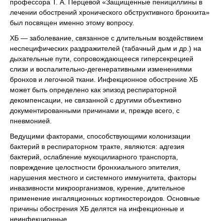
профессора Т. А. Перцевой «Защищенные пенициллины в
лечении обострений хронического обструктивного бронхита»
был посвящен именно этому вопросу.
ХБ — заболевание, связанное с длительным воздействием
неспецифических раздражителей (табачный дым и др.) на
дыхательные пути, сопровождающееся гиперсекрецией
слизи и воспалительно-дегенеративными изменениями
бронхов и легочной ткани. Инфекционное обострение ХБ
может быть определено как эпизод респираторной
декомпенсации, не связанной с другими объективно
документированными причинами и, прежде всего, с
пневмонией.
Ведущими факторами, способствующими колонизации
бактерий в респираторном тракте, являются: адгезия
бактерий, ослабление мукоцилиарного транспорта,
повреждение целостности бронхиального эпителия,
нарушения местного и системного иммунитета, факторы
инвазивности микроорганизмов, курение, длительное
применение ингаляционных кортикостероидов. Основные
причины обострения ХБ делятся на инфекционные и
неинфекционные.