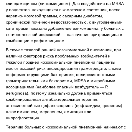
клиндамицином (линкомицином). Для воздействия на MRSA
у пациентов, находящихся в коматозном состоянии, после
черепно-мозговой травмы, с сахарным диабетом,
хронической почечной недостаточностью, с внутривенными
катетерами показано добавление ванкомицина; у больных с
легионеллезной инфекцией — назначение эритромицина в
комбинации с рифампицином.
В случае тяжелой ранней нозокомиальной пневмонии, при
наличии факторов риска проблемных возбудителей и
тяжелой поздней нозокомиальной пневмонии пациенты
имеют высокий риск инфицирования грамотрицательными
неферментирующими бактериями, полирезистентными
грамотрицательными бактериями, MRSA и микробными
ассоциациями (наиболее опасный возбудитель — Р.
аeruginosa), поэтому изначально должна применяться
комбинированная антибактериальная терапия:
антисинегнойные цефалоспорины (цефтазидим, цефепим)
плюс имипенем, меропенем, амикацин или
ципрофлоксацин.
Терапию больных с нозокомиальной пневмонией начинают с