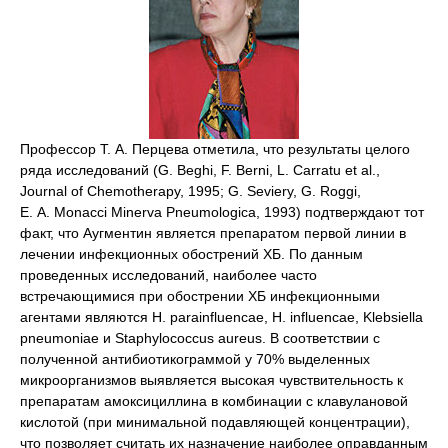
Профессор Т. А. Перцева отметила, что результаты целого
ряда исследований (G. Beghi, F. Berni, L. Carratu et al.,
Journal of Chemotherapy, 1995; G. Seviery, G. Roggi,
E. A. Monacci Minerva Pneumologica, 1993) подтверждают тот
факт, что Аугментин является препаратом первой линии в
лечении инфекционных обострений ХБ. По данным
проведенных исследований, наиболее часто
встречающимися при обострении ХБ инфекционными
агентами являются H. parainfluencae, H. influencae, Klebsiella
рneumoniae и Staphylococcus aureus. В соответствии с
полученной антибиотикограммой у 70% выделенных
микроорганизмов выявляется высокая чувствительность к
препаратам амоксициллина в комбинации с клавулановой
кислотой (при минимальной подавляющей концентрации),
что позволяет считать их назначение наиболее оправданным