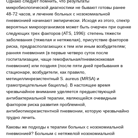
Однако следует помнить, что результаты
микробиологической диагностики не бывают готовы ранее
48-72 часов, и лечение больных с нозокомиальной
пневмонией начинают эмпирически. Исходя из этого, спектр
вероятных микроорганизмов может быть очерчен при оценке
следующих трех факторов (ATS, 1996): степень тяжести
заболевания (тяжелая и нетяжелая), присутствие факторов
риска, предрасполагающих к тем или иным возбудителям;
ранняя пневмония (в первые четверо суток после
госпитализации, чаще гемофильная/пневмококковая
пневмония) или поздняя (после пяти дней пребывания в
стационаре, возбудители, как правило,
метициллинрезистентный S. aureus (MRSA) и
грамотрицательные бациллы). В настоящее время
чрезвычайное внимание уделяется предшествующей
антибактериальной терапии, являющейся очевидным
фактором риска развития проблемной,
антибиотикорезистентной пневмонии, которую чрезвычайно
трудно лечить.
Каковы же подходы к терапии больных с нозокомиальной
пневмонией? Больным с нетяжелой нозокомиальной