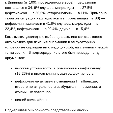
г. Винницы (n=109), проведенном в 2002 г., цефазолин
назначался в 34, 9% случаев, макролиды — в 27,5%,
цефтриаксон — в 26,6%, фторхинолоны — в 11%. Примерно
такая же ситуация наблюдалась и в г. Хмельницке (n=98) —
цефазолин назначали в 41,8% случаев, макролиды — в
22,4%, цефтриаксон — в 20,4%, другие — в 15,4%.
Как отметил докладчик, выбор цефазолина как стартового
антибиотика для лечения пневмонии в амбулаторных
условиях не оправдан ни с медицинской, ни с экономической
точки зрения. В подтверждение этого был приведен ряд
аргументов:
высокая устойчивость S. рneumoniae к цефазолину
(15-23%) и низкая клиническая эффективность;
цефазолин не активен в отношении H. іnfluenzae,
второго по актуальности возбудителя пневмонии, и
атипичных патогенов;
низкий комплайенс.
Подчеркивая ошибочность представлений многих