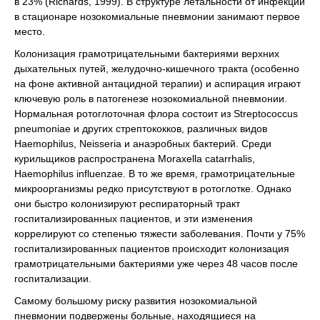
в 23% (Richards, 1999). В структуре летальности от инфекции
в стационаре нозокомиальные пневмонии занимают первое
место.
Колонизация грамотрицательными бактериями верхних
дыхательных путей, желудочно-кишечного тракта (особенно
на фоне активной антацидной терапии) и аспирация играют
ключевую роль в патогенезе нозокомиальной пневмонии.
Нормальная ротоглоточная флора состоит из Streptococcus
pneumoniae и других стрептококков, различных видов
Haemophilus, Neisseria и анаэробных бактерий. Среди
курильщиков распространена Moraxella catarrhalis,
Haemophilus influenzae. В то же время, грамотрицательные
микроорганизмы редко присутствуют в ротоглотке. Однако
они быстро колонизируют респираторный тракт
госпитализированных пациентов, и эти изменения
коррелируют со степенью тяжести заболевания. Почти у 75%
госпитализированных пациентов происходит колонизация
грамотрицательными бактериями уже через 48 часов после
госпитализации.
Самому большому риску развития нозокомиальной
пневмонии подвержены больные, находящиеся на