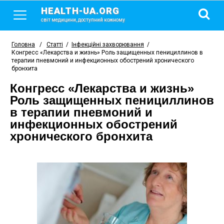
HEALTH-UA.ORG
світ медицини, доступний кожному
Головна
/
Статті
/
Інфекційні захворювання
/
Конгресс «Лекарства и жизнь» Роль защищенных пенициллинов в
терапии пневмоний и инфекционных обострений хронического
бронхита
Конгресс «Лекарства и жизнь»
Роль защищенных пенициллинов
в терапии пневмоний и
инфекционных обострений
хронического бронхита