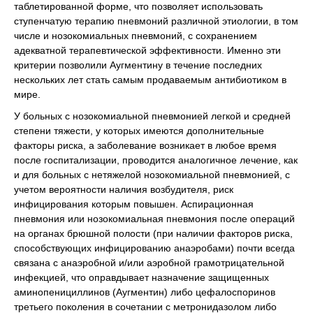
таблетированной форме, что позволяет использовать
ступенчатую терапию пневмоний различной этиологии, в том
числе и нозокомиальных пневмоний, с сохранением
адекватной терапевтической эффективности. Именно эти
критерии позволили Аугментину в течение последних
нескольких лет стать самым продаваемым антибиотиком в
мире.
У больных с нозокомиальной пневмонией легкой и средней
степени тяжести, у которых имеются дополнительные
факторы риска, а заболевание возникает в любое время
после госпитализации, проводится аналогичное лечение, как
и для больных с нетяжелой нозокомиальной пневмонией, с
учетом вероятности наличия возбудителя, риск
инфицирования которым повышен. Аспирационная
пневмония или нозокомиальная пневмония после операций
на органах брюшной полости (при наличии факторов риска,
способствующих инфицированию анаэробами) почти всегда
связана с анаэробной и/или аэробной грамотрицательной
инфекцией, что оправдывает назначение защищенных
аминопенициллинов (Аугментин) либо цефалоспоринов
третьего поколения в сочетании с метронидазолом либо