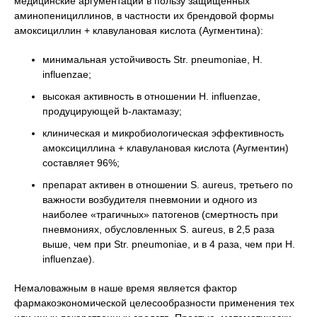
медицинские аргументации в пользу защищенных
аминопенициллинов, в частности их брендовой формы
амоксициллин + клавулановая кислота (Аугментина):
минимальная устойчивость Str. pneumoniae, H.
influenzae;
высокая активность в отношении H. influenzae,
продуцирующей b-лактамазу;
клиническая и микробиологическая эффективность
амоксициллина + клавулановая кислота (Аугментин)
составляет 96%;
препарат активен в отношении S. аureus, третьего по
важности возбудителя пневмонии и одного из
наиболее «трагичных» патогенов (смертность при
пневмониях, обусловленных S. аureus, в 2,5 раза
выше, чем при Str. рneumoniae, и в 4 раза, чем при H.
influenzae).
Немаловажным в наше время является фактор
фармакоэкономической целесообразности применения тех