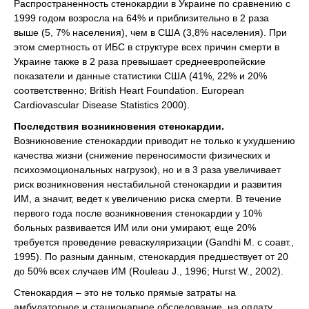
Распространенность стенокардии в Украине по сравнению с
1999 годом возросла на 64% и приблизительно в 2 раза
выше (5, 7% населения), чем в США (3,8% населения). При
этом смертность от ИБС в структуре всех причин смерти в
Украине также в 2 раза превышает среднеевропейские
показатели и данные статистики США (41%, 22% и 20%
соответственно; British Heart Foundation. European
Cardiovascular Disease Statistics 2000).
Последствия возникновения стенокардии.
Возникновение стенокардии приводит не только к ухудшению
качества жизни (снижение переносимости физических и
психоэмоциональных нагрузок), но и в 3 раза увеличивает
риск возникновения нестабильной стенокардии и развития
ИМ, а значит, ведет к увеличению риска смерти. В течение
первого года после возникновения стенокардии у 10%
больных развивается ИМ или они умирают, еще 20%
требуется проведение реваскуляризации (Gandhi M. с соавт.,
1995). По разным данным, стенокардия предшествует от 20
до 50% всех случаев ИМ (Rouleau J., 1996; Hurst W., 2002).
Стенокардия – это не только прямые затраты на
амбулаторное и стационарное обследование, на оплату