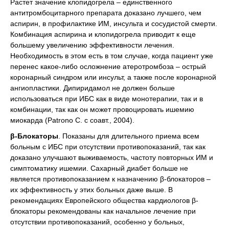
Растет значение клопидогрела – единственного
антитромбоцитарного препарата доказано лучшего, чем
аспирин, в профилактике ИМ, инсульта и сосудистой смерти.
Комбинация аспирина и клопидогрела приводит к еще
большему увеличению эффективности лечения.
Необходимость в этом есть в том случае, когда пациент уже
перенес какое-либо осложнение атеротромбоза – острый
коронарный синдром или инсульт, а также после коронарной
ангиопластики. Дипиридамол не должен больше
использоваться при ИБС как в виде монотерапии, так и в
комбинации, так как он может провоцировать ишемию
миокарда (Patrono C. с соавт., 2004).
β-Блокаторы
. Показаны для длительного приема всем
больным с ИБС при отсутствии противопоказаний, так как
доказано улучшают выживаемость, частоту повторных ИМ и
симптоматику ишемии. Сахарный диабет больше не
является противопоказанием к назначению β-блокаторов –
их эффективность у этих больных даже выше. В
рекомендациях Европейского общества кардиологов β-
блокаторы рекомендованы как начальное лечение при
отсутствии противопоказаний, особенно у больных,