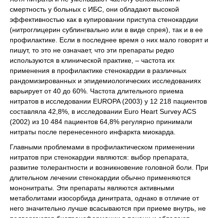
смертность у больных с ИБС, они обладают высокой
эффективностью как в купировании приступа стенокардии
(нитроглицерин сублингвально или в виде спрея), так и в ее
профилактике. Если в последнее время о них мало говорят и
пишут, то это не означает, что эти препараты редко
используются в клинической практике, – частота их
применения в профилактике стенокардии в различных
рандомизированных и эпидемиологических исследованиях
варьирует от 40 до 60%. Частота длительного приема
нитратов в исследовании EUROPA (2003) у 12 218 пациентов
составляла 42,8%, в исследовании Euro Heart Survey ACS
(2002) из 10 484 пациентов 64,8% регулярно принимали
нитраты после перенесенного инфаркта миокарда.
Главными проблемами в профилактическом применении
нитратов при стенокардии являются: выбор препарата,
развитие толерантности и возникновение головной боли. При
длительном лечении стенокардии обычно применяются
мононитраты. Эти препараты являются активными
метаболитами изосорбида динитрата, однако в отличие от
него значительно лучше всасываются при приеме внутрь, не