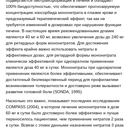
подвергаются биотрансформации в печени и обладают
100% биодоступностью, что обеспечивает прогнозируемую
концентрацию изосорбида мононитрата в плазме крови и
предсказуемый терапевтический эффект, так как не
требуется изменений в дозировках при нарушении функции
печени. В настоящее время рекомендованными дозами
являются 40 мг и 60 мг, возможно увеличение дозы до 240 мг
для ретардных форм мононитратов. Для достижения
эффекта крайне важно использовать нитраты в
эффективных дозах, для ретардной формы мононитрата
клинически эффективной при однократном применении
является доза 40 мг в сутки. Мононитраты при однократном
применении являются более эффективными, обеспечивают
достаточный безлекарственный период для профилактики
возникновения толерантности и достоверно реже вызывают
развитие головной боли (SONDA, 1995).
Насколько это важно, показывает последнее исследование
COMPASS (2004), в котором лечение мононитратом в дозе
60 мг в сутки было достоверно более эффективно и лучше
переносилось пациентами, чем применение нитратов 2 раза
в сутки. Всвязи с этими данными назначение нитратов 3 раза