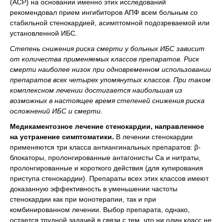
(АСР) на основании именно этих исследований
рекомендовал прием ингибиторов АПФ всем больным со
стабильной стенокардией, асимптомной подозреваемой или
установленной ИБС.
Степень снижения риска смерти у больных ИБС зависит
от количества применяемых классов препаратов. Риск
смерти наиболее низок при одновременном использовании
препаратов всех четырех упомянутых классов. При таком
комплексном лечении достигается наибольшая из
возможных в настоящее время степеней снижения риска
осложнений ИБС и смерти.
Медикаментозное лечение стенокардии, направленное
на устранение симптоматики.
В лечении стенокардии
применяются три класса антиангинальных препаратов: β-
блокаторы, пролонгированные антагонисты Са и нитраты,
пролонгированные и короткого действия (для купирования
приступа стенокардии). Препараты всех этих классов имеют
доказанную эффективность в уменьшении частоты
стенокардии как при монотерапии, так и при
комбинированном лечении. Выбор препарата, однако,
остается трудной задачей в связи с тем, что ни один класс не