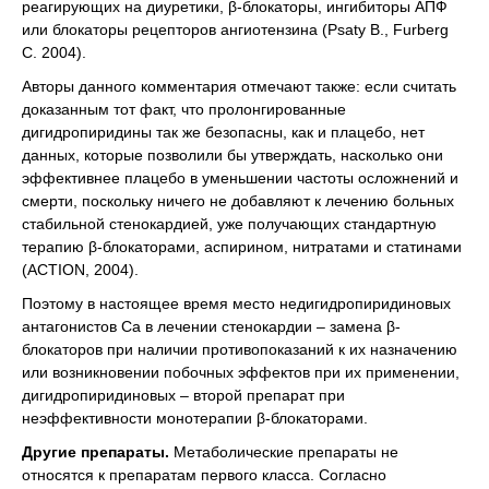
реагирующих на диуретики, β-блокаторы, ингибиторы АПФ
или блокаторы рецепторов ангиотензина (Psaty B., Furberg
C. 2004).
Авторы данного комментария отмечают также: если считать
доказанным тот факт, что пролонгированные
дигидропиридины так же безопасны, как и плацебо, нет
данных, которые позволили бы утверждать, насколько они
эффективнее плацебо в уменьшении частоты осложнений и
смерти, поскольку ничего не добавляют к лечению больных
стабильной стенокардией, уже получающих стандартную
терапию β-блокаторами, аспирином, нитратами и статинами
(ACTION, 2004).
Поэтому в настоящее время место недигидропиридиновых
антагонистов Са в лечении стенокардии – замена β-
блокаторов при наличии противопоказаний к их назначению
или возникновении побочных эффектов при их применении,
дигидропиридиновых – второй препарат при
неэффективности монотерапии β-блокаторами.
Другие препараты.
Метаболические препараты не
относятся к препаратам первого класса. Согласно