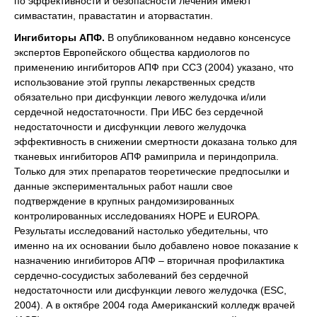
по эффективности и безопасности лечения имеют
симвастатин, правастатин и аторвастатин.
Ингибиторы АПФ.
В опубликованном недавно консенсусе
экспертов Европейского общества кардиологов по
применению ингибиторов АПФ при ССЗ (2004) указано, что
использование этой группы лекарственных средств
обязательно при дисфункции левого желудочка и/или
сердечной недостаточности. При ИБС без сердечной
недостаточности и дисфункции левого желудочка
эффективность в снижении смертности доказана только для
тканевых ингибиторов АПФ рамиприла и периндоприла.
Только для этих препаратов теоретические предпосылки и
данные экспериментальных работ нашли свое
подтверждение в крупных рандомизированных
контролированных исследованиях НОРЕ и EUROPA.
Результаты исследований настолько убедительны, что
именно на их основании было добавлено новое показание к
назначению ингибиторов АПФ – вторичная профилактика
сердечно-сосудистых заболеваний без сердечной
недостаточности или дисфункции левого желудочка (ESC,
2004). А в октябре 2004 года Американский колледж врачей