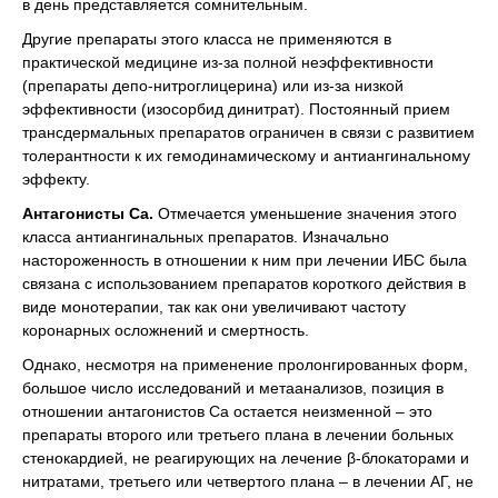
в день представляется сомнительным.
Другие препараты этого класса не применяются в
практической медицине из-за полной неэффективности
(препараты депо-нитроглицерина) или из-за низкой
эффективности (изосорбид динитрат). Постоянный прием
трансдермальных препаратов ограничен в связи с развитием
толерантности к их гемодинамическому и антиангинальному
эффекту.
Антагонисты Са.
Отмечается уменьшение значения этого
класса антиангинальных препаратов. Изначально
настороженность в отношении к ним при лечении ИБС была
связана с использованием препаратов короткого действия в
виде монотерапии, так как они увеличивают частоту
коронарных осложнений и смертность.
Однако, несмотря на применение пролонгированных форм,
большое число исследований и метаанализов, позиция в
отношении антагонистов Са остается неизменной – это
препараты второго или третьего плана в лечении больных
стенокардией, не реагирующих на лечение β-блокаторами и
нитратами, третьего или четвертого плана – в лечении АГ, не