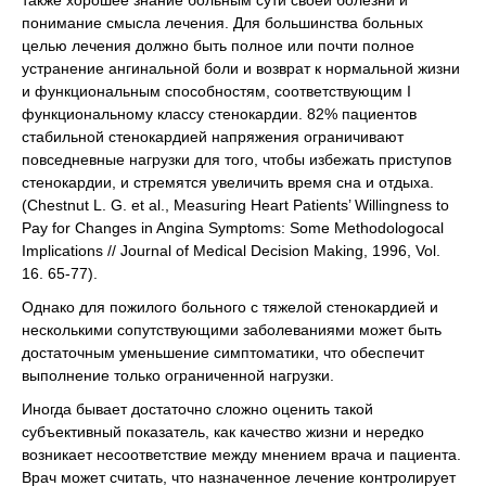
также хорошее знание больным сути своей болезни и
понимание смысла лечения. Для большинства больных
целью лечения должно быть полное или почти полное
устранение ангинальной боли и возврат к нормальной жизни
и функциональным способностям, соответствующим I
функциональному классу стенокардии. 82% пациентов
стабильной стенокардией напряжения ограничивают
повседневные нагрузки для того, чтобы избежать приступов
стенокардии, и стремятся увеличить время сна и отдыха.
(Chestnut L. G. et al., Measuring Heart Patients’ Willingness to
Pay for Changes in Angina Symptoms: Some Methodologocal
Implications // Journal of Medical Decision Making, 1996, Vol.
16. 65-77).
Однако для пожилого больного с тяжелой стенокардией и
несколькими сопутствующими заболеваниями может быть
достаточным уменьшение симптоматики, что обеспечит
выполнение только ограниченной нагрузки.
Иногда бывает достаточно сложно оценить такой
субъективный показатель, как качество жизни и нередко
возникает несоответствие между мнением врача и пациента.
Врач может считать, что назначенное лечение контролирует