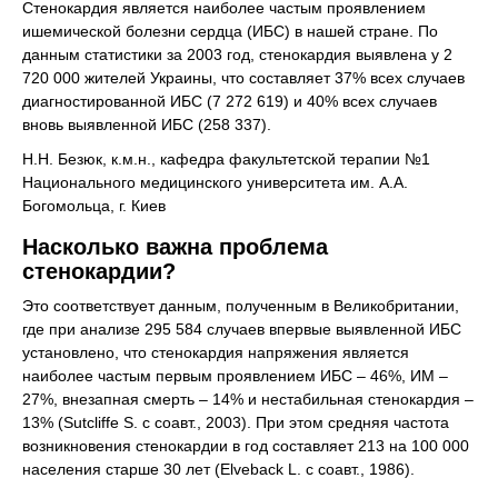
Стенокардия является наиболее частым проявлением
ишемической болезни сердца (ИБС) в нашей стране. По
данным статистики за 2003 год, стенокардия выявлена у 2
720 000 жителей Украины, что составляет 37% всех случаев
диагностированной ИБС (7 272 619) и 40% всех случаев
вновь выявленной ИБС (258 337).
Н.Н. Безюк, к.м.н., кафедра факультетской терапии №1
Национального медицинского университета им. А.А.
Богомольца, г. Киев
Насколько важна проблема
стенокардии?
Это соответствует данным, полученным в Великобритании,
где при анализе 295 584 случаев впервые выявленной ИБС
установлено, что стенокардия напряжения является
наиболее частым первым проявлением ИБС – 46%, ИМ –
27%, внезапная смерть – 14% и нестабильная стенокардия –
13% (Sutcliffe S. с соавт., 2003). При этом средняя частота
возникновения стенокардии в год составляет 213 на 100 000
населения старше 30 лет (Elveback L. с соавт., 1986).