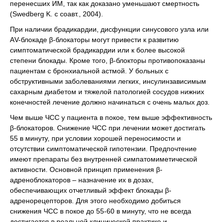
перенесших ИМ, так как доказано уменьшают смертность
(Swedberg K. с соавт., 2004).
При наличии брадикардии, дисфункции синусового узла или
АV-блокаде β-блокаторы могут привести к развитию
симптоматической брадикардии или к более высокой
степени блокады. Кроме того, β-блокторы противопоказаны
пациентам с бронхиальной астмой. У больных с
обструктивными заболеваниями легких, инсулинзависимым
сахарным диабетом и тяжелой патологией сосудов нижних
конечностей лечение должно начинаться с очень малых доз.
Чем выше ЧСС у пациента в покое, тем выше эффективность
β-блокаторов. Снижение ЧСС при лечении может достигать
55 в минуту, при условии хорошей переносимости и
отсутствии симптоматической гипотензии. Предпочтение
имеют препараты без внутренней симпатомиметической
активности. Основной принцип применения β-
адреноблокаторов – назначение их в дозах,
обеспечивающих отчетливый эффект блокады β-
адренорецепторов. Для этого необходимо добиться
снижения ЧСС в покое до 55-60 в минуту, что не всегда
достигается в реальной клинической практике и