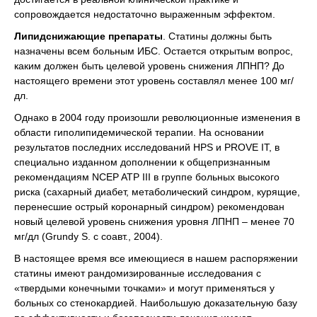
сопровождается недостаточно выраженным эффектом.
Липидснижающие препараты
. Статины должны быть
назначены всем больным ИБС. Остается открытым вопрос,
каким должен быть целевой уровень снижения ЛПНП? До
настоящего времени этот уровень составлял менее 100 мг/
дл.
Однако в 2004 году произошли революционные изменения в
области гиполипидемической терапии. На основании
результатов последних исследований HPS и PROVE IТ, в
специально изданном дополнении к общепризнанным
рекомендациям NCEP ATP III в группе больных высокого
риска (сахарный диабет, метаболический синдром, курящие,
перенесшие острый коронарный синдром) рекомендован
новый целевой уровень снижения уровня ЛПНП – менее 70
мг/дл (Grundy S. с соавт., 2004).
В настоящее время все имеющиеся в нашем распоряжении
статины имеют рандомизированные исследования с
«твердыми конечными точками» и могут применяться у
больных со стенокардией. Наибольшую доказательную базу