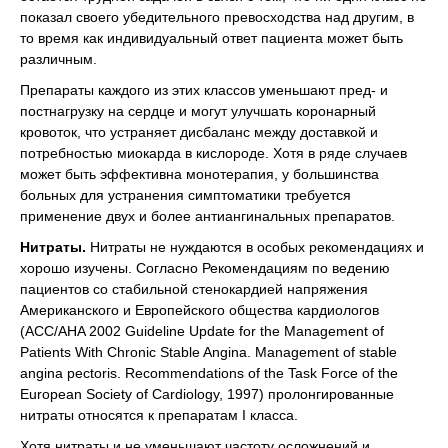
показал своего убедительного превосходства над другим, в
то время как индивидуальный ответ пациента может быть
различным.
Препараты каждого из этих классов уменьшают пред- и
постнагрузку на сердце и могут улучшать коронарный
кровоток, что устраняет дисбаланс между доставкой и
потребностью миокарда в кислороде. Хотя в ряде случаев
может быть эффективна монотерапия, у большинства
больных для устранения симптоматики требуется
применение двух и более антиангинальных препаратов.
Нитраты.
Нитраты не нуждаются в особых рекомендациях и
хорошо изучены. Согласно Рекомендациям по ведению
пациентов со стабильной стенокардией напряжения
Американского и Европейского общества кардиологов
(ACC/AHA 2002 Guideline Update for the Management of
Patients With Chronic Stable Angina. Management of stable
angina pectoris. Recommendations of the Task Force of the
European Society of Cardiology, 1997) пролонгированные
нитраты относятся к препаратам I класса.
Хотя нитраты и не уменьшают частоту осложнений и