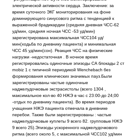
электрической активности сердца. Заключение: за
время суточного ЭКГ мониторирования на фоне
доминирующего синусового ритма с тенденцией к
выраженной брадикардии (средняя дневная ЧСС-62
уд/мин, средняя ночная ЧСС -53 уд/мин)
зарегистрирована максимальная ЧСС104 уд/
мин(ходьба по дневнику пациента) и минимальная
ЧСС 45 уд/мин(сон). Реакция ЧСС на физические
нагрузки -недостаточная . В ночное время
регистрировались одиночные эпизоды СА блокады 2 ст
mobiz 1 с типичной периодикой Wenchebach без
формирования клинических значимых пауз.Были
зарегистрированы частые одиночные
наджелудочковые экстрасистолы (всего 1304 ,
максимальное кол-во 40 НЖЭ в час с 23:00-до 24;00
-отдых по дневнику пациента). Во время периодов
учащения НЖЭ пациента отмечала в дневнике
перебои. Также были зарегистрированы : частые
наджелудочковые куплеты 9 всего 82. групповые НЖЭ
9 всего 25).Эпизоды ускоренного наджелудочкового
ритма (всего около 5, с максимальной ЧСС102 уд/мин