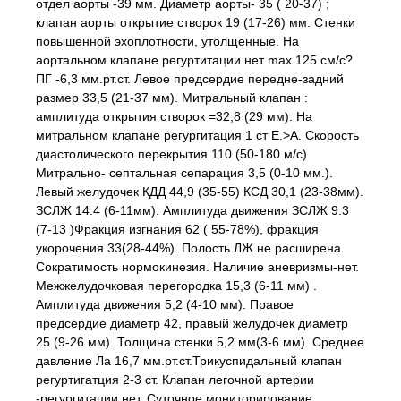
отдел аорты -39 мм. Диаметр аорты- 35 ( 20-37) ;
клапан аорты открытие створок 19 (17-26) мм. Стенки
повышенной эхоплотности, утолщенные. На
аортальном клапане регуртитации нет max 125 см/c?
ПГ -6,3 мм.рт.ст. Левое предсердие передне-задний
размер 33,5 (21-37 мм). Митральный клапан :
амплитуда открытия створок =32,8 (29 мм). На
митральном клапане регургитация 1 ст Е.>А. Скорость
диастолического перекрытия 110 (50-180 м/с)
Митрально- септальная сепарация 3,5 (0-10 мм.).
Левый желудочек КДД 44,9 (35-55) КСД 30,1 (23-38мм).
ЗСЛЖ 14.4 (6-11мм). Амплитуда движения ЗСЛЖ 9.3
(7-13 )Фракция изгнания 62 ( 55-78%), фракция
укорочения 33(28-44%). Полость ЛЖ не расширена.
Сократимость нормокинезия. Наличие аневризмы-нет.
Межжелудочковая перегородка 15,3 (6-11 мм) .
Амплитуда движения 5,2 (4-10 мм). Правое
предсердие диаметр 42, правый желудочек диаметр
25 (9-26 мм). Толщина стенки 5,2 мм(3-6 мм). Среднее
давление Ла 16,7 мм.рт.ст.Трикуспидальный клапан
регуртигатция 2-3 ст. Клапан легочной артерии
-регургитации нет. Суточное мониторирование