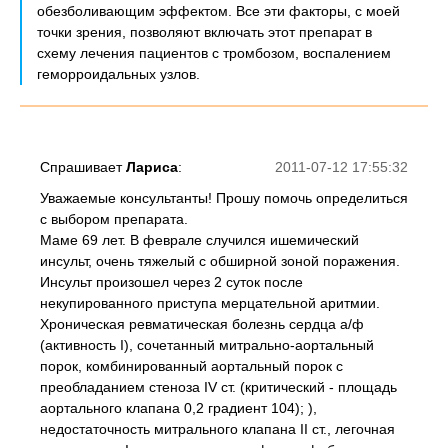
обезболивающим эффектом. Все эти факторы, с моей
точки зрения, позволяют включать этот препарат в
схему лечения пациентов с тромбозом, воспалением
геморроидальных узлов.
Спрашивает
Лариса
:
2011-07-12 17:55:32
Уважаемые консультанты! Прошу помочь определиться
с выбором препарата.
Маме 69 лет. В феврале случился ишемический
инсульт, очень тяжелый с обширной зоной поражения.
Инсульт произошел через 2 суток после
некупированного приступа мерцательной аритмии.
Хроническая ревматическая болезнь сердца а/ф
(активность І), сочетанный митрально-аортальный
порок, комбинированный аортальный порок с
преобладанием стеноза IV ст. (критический - площадь
аортального клапана 0,2 градиент 104); ),
недостаточность митрального клапана II ст., легочная