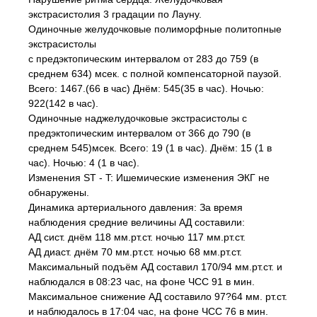
экстрасистолия 3 градации по Лауну.
Одиночные желудочковые полиморфные политопные
экстрасистолы
с предэктопическим интервалом от 283 до 759 (в
среднем 634) мсек. с полной компенсаторной паузой.
Всего: 1467.(66 в час) Днём: 545(35 в час). Ночью:
922(142 в час).
Одиночные наджелудочковые экстрасистолы с
предэктопическим интервалом от 366 до 790 (в
среднем 545)мсек. Всего: 19 (1 в час). Днём: 15 (1 в
час). Ночью: 4 (1 в час).
Изменения ST - T: Ишемические изменения ЭКГ не
обнаружены.
Динамика артериального давления: За время
наблюдения средние величины АД составили:
АД сист. днём 118 мм.рт.ст. ночью 117 мм.рт.ст.
АД диаст. днём 70 мм.рт.ст. ночью 68 мм.рт.ст.
Максимальный подъём АД составил 170/94 мм.рт.ст. и
наблюдался в 08:23 час, на фоне ЧСС 91 в мин.
Максимальное снижение АД составило 97?64 мм. рт.ст.
и наблюдалось в 17:04 час, на фоне ЧСС 76 в мин.