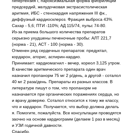
гипертензия І, пароксизмальная форма фибриляции
предсердий, желудочковая экстрасистолическая
аритмия, ИБС - стенокардия напряжения IIІ фк.,
диффузный кардиосклероз. Фракция выброса 43%.
Сахар - 5,6; ПТИ -110%; АД 115/74, пульс 74-80.
Из-за приема большого количества препаратов
серьезно ухудшены печеночные пробы: АЛТ 221,7
(норма - 21), АСТ - 100 (норма - 30).
Отменен ряд сердечных препаратов: предуктал,
кордарон, аторис, аспирин-кардио.
Принимает: кардиомагнил - вечер, кореол 3,125 утром.
В качестве аритмического препарата один врач
назначил пропанорм 75 мг 2 р/день, а другой - соталол
40 мг 2 раза/день. Препараты из разных классов. В
литературе пишут о том, что пропанорм не
назначается при органических поражениях сердца, но
и врачу доверяю. Соталол относится к тому же классу,
что и кардарон. Получается, что выбор должна делать
я. Помогите, пожалуйста. Все консультации проводятся
заочно на основе кардиограмм (делаем 1 раз в месяц)
и УЗИ годичной давности.
Спасибо.