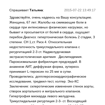
Спрашивает
Татьяна
:
2015-07-22 13:49:17
Здравствуйте, очень надеюсь на Вашу консультацию.
Женщина, 67 лет. Жалобы на сжимающие боли в
сердце при интенсивных физических нагрузках, но
бывает и просыпается от болей в сердце, ощущает
перебои.Диагноз: гипертоническая болезнь 2 стадии, 3
степени. СН 1,ст. Риск 4. Относительная
недостаточность трикуспидального клапана с
регургитацией 2-3 ст. Наджелудочковая
экстрасистолическая аритмия . Дислипидемия.
Пароксизмальная фибриллция предсердий. В
анамнезе АИТ, диффузная форма, эутиреоз.
принимает L-тироксин по 25 мкг в сутки.
Проводилились: допплероэхокардиографическое
исследование, тредмил-тест, холтер. Эхо-КС
Заключение: склеротические изменения стенок аорты,
створок аортального и митрального клапанов.
Гипертрофия миокарда левого желудочка.
Трикуспидальная регуртиция 2-3- ст. Восходящий