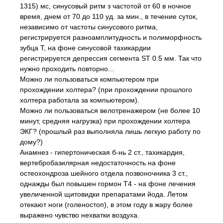
1315) мс, синусовый ритм з частотой от 60 в ночное
время, днем от 70 до 110 уд. за мин., в течение суток,
независимо от частоты синусового ритма,
регистрируется разноамплитудность и полиморфность
зубца Т, на фоне синусовой тахикардии
регистрируется депрессия сегмента ST 0.5 мм. Так что
нужно проходить повторно...
Можно ли пользоваться компьютером при
прохождении холтера? (при прохождении прошлого
холтера работала за компьютером).
Можно ли пользоваться велотренажером (не более 10
минут, средняя нагрузка) при прохождении холтера
ЭКГ? (прошлый раз выполняла лишь легкую работу по
дому?)
Анамнез - гипертоническая б-нь 2 ст., тахикардия,
вертебробазилярная недостаточность на фоне
остеохондроза шейного отдела позвоночника 3 ст.,
однажды был повышен гормон Т4 - на фоне лечения
увеличенной щитовидки препаратами йода. Летом
отекают ноги (голеностоп), в этом году в жару более
выражено чувство нехватки воздуха.