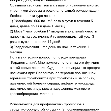
Добрый день, Федот Геннадьевич!
Сравнила свои симптомы с выше описанными многих
участников форума и решила по вашей рекомендации
Любови пройти курс лечения:
1) "Флебодиа" 600 по 1т 3 раза в сутки в течении 5
дней, далее по 1т в день 1 месяц.
2) Мазь "Гепатромбин Г" вводить в анальный канал и
наносить на увеличенный геморроидальный узел 3
раза в сутки в течении 14 дней.
3) "Кардиомагнил" 1т в день на ночь в течении 1
месяца.
Но у меня возник вопрос по поводу препарата
"Кардиомагнил". Мне немного непонятна его функция
в этой схеме лечения. Судя по инструкции это препрат
назначают при: Превентивная терапия повышенной
агрегации тромбоцитов при: тромбозах и эмболиях,
ишемической болезни сердца, инфаркте миокарда,
ишемических инсультах и нарушениях мозгового
кровообращения, мигрени.
Используется для профилактики тромбозов в
сердечно-сосудистой хирургии (в послеоперационном