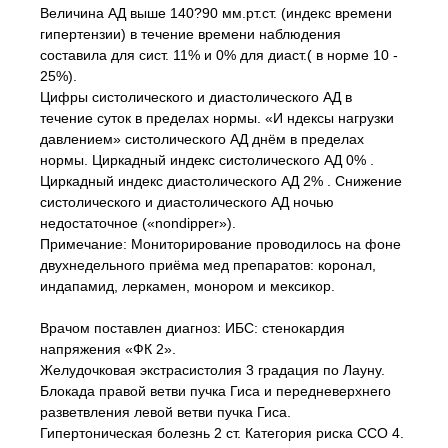
Величина АД выше 140?90 мм.рт.ст. (индекс времени
гипертензии) в течение времени наблюдения
составила для сист. 11% и 0% для диаст.( в норме 10 -
25%).
Цифры систолического и диастолического АД в
течение суток в пределах нормы. «И ндексы нагрузки
давлением» систолического АД днём в пределах
нормы. Циркадный индекс систолического АД 0% .
Циркадный индекс диастолического АД 2% . Снижение
систолического и диастолического АД ночью
недостаточное («nondipper»).
Примечание: Мониторирование проводилось на фоне
двухнедельного приёма мед препаратов: коронал,
индапамид, леркамен, монором и мексикор.
Врачом поставлен диагноз: ИБС: стенокардия
напряжения «ФК 2».
Желудочковая экстрасистолия 3 градация по Лауну.
Блокада правой ветви пучка Гиса и передневерхнего
разветвления левой ветви пучка Гиса.
Гипертоническая болезнь 2 ст. Категория риска CCO 4.