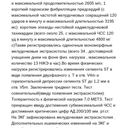
и максимальной продолжительностью 2605 м/с, 1
короткий пароксизм фибрилляции предсердий (с
максимальной частотой желудочковых сокращений 120
ударов в минуту и максимальной длительностью 3195
мс). короткие эпизоды нестойкой наджелудочковой
тахикардии (всего около 25, с максимальной ЧСС 120
уд в минуту и максимальной длительностью 4800 м/
с)Также регистрировались одиночные мономорфные
желудочковые экстрасистолы (всего 34 , достоверной
учащение днем на фоне физ. нагрузок , максимальное
количество 13 НЖЭ в час).Во время физических
нагрузок регистрировались изменения сегмента ST в
виде появления двухфазного з. Т в отв. V4m и
горизонтальной депрессии сегмента ST до 1,2 мм в
отв. V5m. Заключение тредмил теста. Тест
сомнительный(ввиду появления экстрасистолии).
Толерантность к физической нагрузке 7,0 METS. Тест
прекращен ввиду достижения субмаксимальной ЧСС и
достижения критических цифр АД 200/100 мм. рт.ст.
На ЭКГ зафиксирована желудочковая экстрасистолия .
Дополнительных ишемических изменений на ЭКГ и