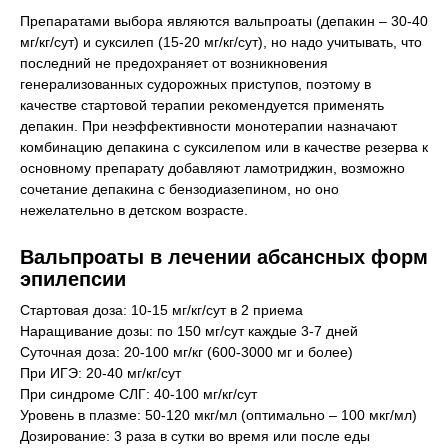
Препаратами выбора являются вальпроаты (депакин – 30-40
мг/кг/сут) и суксилеп (15-20 мг/кг/сут), но надо учитывать, что
последний не предохраняет от возникновения
генерализованных судорожных приступов, поэтому в
качестве стартовой терапии рекомендуется применять
депакин. При неэффективности монотерапии назначают
комбинацию депакина с суксилепом или в качестве резерва к
основному препарату добавляют ламотриджин, возможно
сочетание депакина с бензодиазепином, но оно
нежелательно в детском возрасте.
Вальпроаты в лечении абсансных форм
эпилепсии
Стартовая доза: 10-15 мг/кг/сут в 2 приема
Наращивание дозы: по 150 мг/сут каждые 3-7 дней
Суточная доза: 20-100 мг/кг (600-3000 мг и более)
При ИГЭ: 20-40 мг/кг/сут
При синдроме СЛГ: 40-100 мг/кг/сут
Уровень в плазме: 50-120 мкг/мл (оптимально – 100 мкг/мл)
Дозирование: 3 раза в сутки во время или после еды