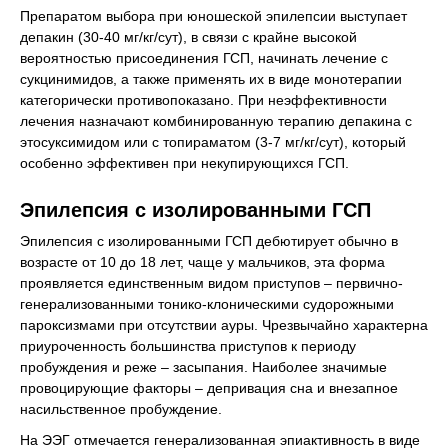
Препаратом выбора при юношеской эпилепсии выступает
депакин (30-40 мг/кг/сут), в связи с крайне высокой
вероятностью присоединения ГСП, начинать лечение с
сукцинимидов, а также применять их в виде монотерапии
категорически противопоказано. При неэффективности
лечения назначают комбинированную терапию депакина с
этосуксимидом или с топираматом (3-7 мг/кг/сут), который
особенно эффективен при некупирующихся ГСП.
Эпилепсия с изолированными ГСП
Эпилепсия с изолированными ГСП дебютирует обычно в
возрасте от 10 до 18 лет, чаще у мальчиков, эта форма
проявляется единственным видом приступов – первично-
генерализованными тонико-клоническими судорожными
пароксизмами при отсутствии ауры. Чрезвычайно характерна
приуроченность большинства приступов к периоду
пробуждения и реже – засыпания. Наиболее значимые
провоцирующие факторы – депривация сна и внезапное
насильственное пробуждение.
На ЭЭГ отмечается генерализованная эпиактивность в виде