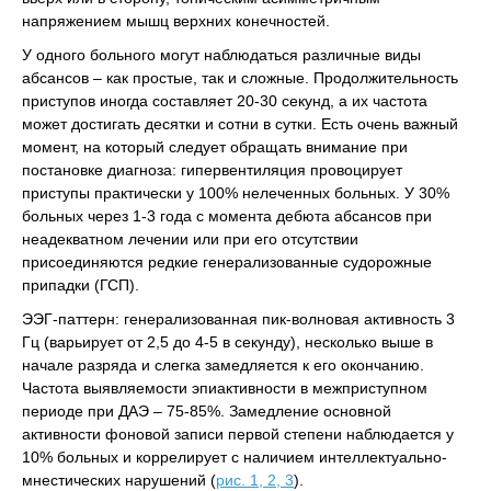
напряжением мышц верхних конечностей.
У одного больного могут наблюдаться различные виды
абсансов – как простые, так и сложные. Продолжительность
приступов иногда составляет 20-30 секунд, а их частота
может достигать десятки и сотни в сутки. Есть очень важный
момент, на который следует обращать внимание при
постановке диагноза: гипервентиляция провоцирует
приступы практически у 100% нелеченных больных. У 30%
больных через 1-3 года с момента дебюта абсансов при
неадекватном лечении или при его отсутствии
присоединяются редкие генерализованные судорожные
припадки (ГСП).
ЭЭГ-паттерн: генерализованная пик-волновая активность 3
Гц (варьирует от 2,5 до 4-5 в секунду), несколько выше в
начале разряда и слегка замедляется к его окончанию.
Частота выявляемости эпиактивности в межприступном
периоде при ДАЭ – 75-85%. Замедление основной
активности фоновой записи первой степени наблюдается у
10% больных и коррелирует с наличием интеллектуально-
мнестических нарушений (
рис. 1, 2, 3
).