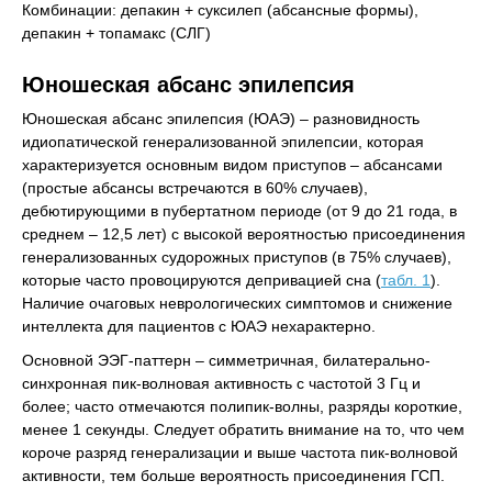
Комбинации: депакин + суксилеп (абсансные формы),
депакин + топамакс (СЛГ)
Юношеская абсанс эпилепсия
Юношеская абсанс эпилепсия (ЮАЭ) – разновидность
идиопатической генерализованной эпилепсии, которая
характеризуется основным видом приступов – абсансами
(простые абсансы встречаются в 60% случаев),
дебютирующими в пубертатном периоде (от 9 до 21 года, в
среднем – 12,5 лет) с высокой вероятностью присоединения
генерализованных судорожных приступов (в 75% случаев),
которые часто провоцируются депривацией сна (
табл. 1
).
Наличие очаговых неврологических симптомов и снижение
интеллекта для пациентов с ЮАЭ нехарактерно.
Основной ЭЭГ-паттерн – симметричная, билатерально-
синхронная пик-волновая активность с частотой 3 Гц и
более; часто отмечаются полипик-волны, разряды короткие,
менее 1 секунды. Следует обратить внимание на то, что чем
короче разряд генерализации и выше частота пик-волновой
активности, тем больше вероятность присоединения ГСП.