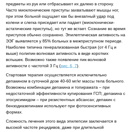
предметы из рук или отбрасывают их далеко в сторону.
Часто миоклонические приступы захватывают мышцы ног,
при этом больной ощущает как бы внезапный удар под
колени и слегка приседает или падает (миоклонически-
астатические приступы), но тут же встает. Сознание во время
приступов обычно сохранено. Эпилептическая активность на
ЭЭГ выявляется у 85% больных в межприступном периоде.
Наиболее типична генерализованная быстрая (от 4 Гц и
выше) полипик-волновая активность в виде коротких
вспышек. Возможно также появление пик-волновой
активности с частотой 3 Гц (
рис. 6, 7
).
Стартовая терапия осуществляется исключительно
депакином в суточной дозе 40-60 мг/кг массы тела больного.
Возможны комбинации депакина и топирамата – при
недостаточной эффективности купирования ГСП; депакина с
этосуксимидом – при резистентных абсансах; депакин с
бензодиазепинами используют при фотосенситивных
формах.
Сложность лечения этого вида эпилепсии заключается в
высокой частоте рецидивов, даже при длительной