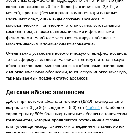
абсансных формах. Они подразделяются на типичные (пик-
волновая активность 3 Гц и более) и атипичные (2,5 Гц и
менее); простые (без моторного компонента) и сложные.
Различают следующие виды сложных абсансов: с
миоклоническим, тоническим, атоническим, вегетативным
компонентом, а также с автоматизмами и фокальными
феноменами. Наиболее часто констатируют абсансы с
миоклоническим и тоническим компонентами.
Очень важно установить нозологическую специфику абсанса,
то есть форму эпилепсии. Различают детскую и юношескую
абсанс эпилепсию, миоклонию век с абсансами, эпилепсию
с миоклоническими абсансами, юношескую миоклоническую,
так называемый поздний статус абсансов.
Детская абсанс эпилепсия
Дебют при детской абсанс эпилепсии (ДАЭ) наблюдается в
возрасте от 3 до 9 (в среднем – 5,3) лет (
табл. 1
). Наиболее
характерны (у 50% больных) типичные абсансы с тоническим
компонентом, которые проявляются отклонением головы
или туловища назад, тоническим отведением глазных яблок
вверх или в сторону, тоническим асимметричным