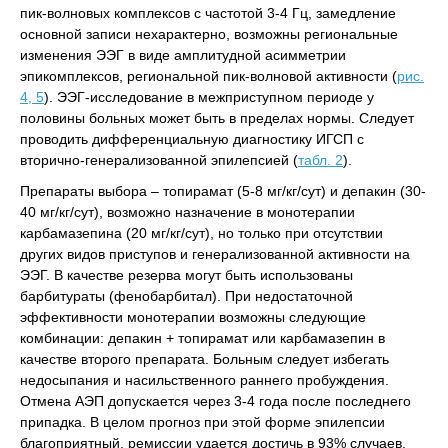
пик-волновых комплексов с частотой 3-4 Гц, замедление
основной записи нехарактерно, возможны региональные
изменения ЭЭГ в виде амплитудной асимметрии
эпикомплексов, региональной пик-волновой активности (
рис.
4, 5
). ЭЭГ-исследование в межприступном периоде у
половины больных может быть в пределах нормы. Следует
проводить дифференциальную диагностику ИГСП с
вторично-генерализованной эпилепсией (
табл. 2
).
Препараты выбора – топирамат (5-8 мг/кг/сут) и депакин (30-
40 мг/кг/сут), возможно назначение в монотерапии
карбамазепина (20 мг/кг/сут), но только при отсутствии
других видов приступов и генерализованной активности на
ЭЭГ. В качестве резерва могут быть использованы
барбитураты (фенобарбитал). При недостаточной
эффективности монотерапии возможны следующие
комбинации: депакин + топирамат или карбамазепин в
качестве второго препарата. Больным следует избегать
недосыпания и насильственного раннего пробуждения.
Отмена АЭП допускается через 3-4 года после последнего
припадка. В целом прогноз при этой форме эпилепсии
благоприятный, ремиссии удается достичь в 93% случаев.