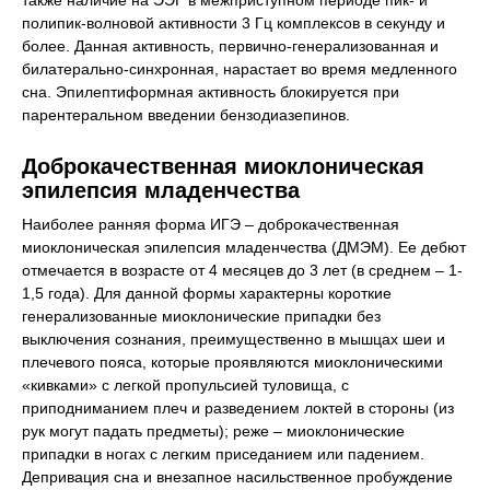
также наличие на ЭЭГ в межприступном периоде пик- и
полипик-волновой активности 3 Гц комплексов в секунду и
более. Данная активность, первично-генерализованная и
билатерально-синхронная, нарастает во время медленного
сна. Эпилептиформная активность блокируется при
парентеральном введении бензодиазепинов.
Доброкачественная миоклоническая
эпилепсия младенчества
Наиболее ранняя форма ИГЭ – доброкачественная
миоклоническая эпилепсия младенчества (ДМЭМ). Ее дебют
отмечается в возрасте от 4 месяцев до 3 лет (в среднем – 1-
1,5 года). Для данной формы характерны короткие
генерализованные миоклонические припадки без
выключения сознания, преимущественно в мышцах шеи и
плечевого пояса, которые проявляются миоклоническими
«кивками» с легкой пропульсией туловища, с
приподниманием плеч и разведением локтей в стороны (из
рук могут падать предметы); реже – миоклонические
припадки в ногах с легким приседанием или падением.
Депривация сна и внезапное насильственное пробуждение