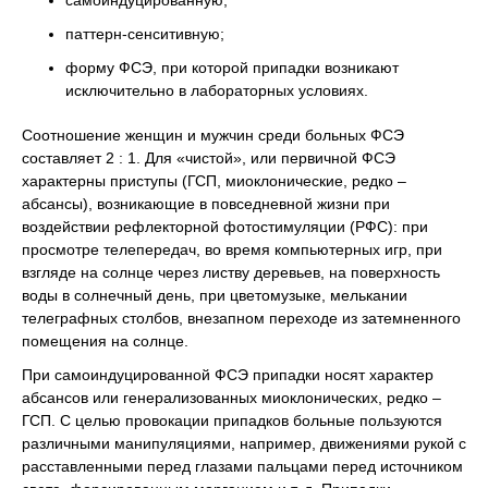
самоиндуцированную;
паттерн-сенситивную;
форму ФСЭ, при которой припадки возникают
исключительно в лабораторных условиях.
Соотношение женщин и мужчин среди больных ФСЭ
составляет 2 : 1. Для «чистой», или первичной ФСЭ
характерны приступы (ГСП, миоклонические, редко –
абсансы), возникающие в повседневной жизни при
воздействии рефлекторной фотостимуляции (РФС): при
просмотре телепередач, во время компьютерных игр, при
взгляде на солнце через листву деревьев, на поверхность
воды в солнечный день, при цветомузыке, мелькании
телеграфных столбов, внезапном переходе из затемненного
помещения на солнце.
При самоиндуцированной ФСЭ припадки носят характер
абсансов или генерализованных миоклонических, редко –
ГСП. С целью провокации припадков больные пользуются
различными манипуляциями, например, движениями рукой с
расставленными перед глазами пальцами перед источником