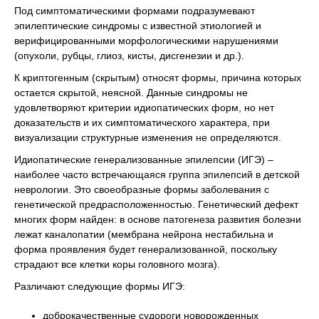
Под симптоматическими формами подразумевают
эпилептические синдромы с известной этиологией и
верифицированными морфологическими нарушениями
(опухоли, рубцы, глиоз, кисты, дисгенезии и др.).
К криптогенным (скрытым) относят формы, причина которых
остается скрытой, неясной. Данные синдромы не
удовлетворяют критерии идиопатических форм, но нет
доказательств и их симптоматического характера, при
визуализации структурные изменения не определяются.
Идиопатические генерализованные эпилепсии (ИГЭ) –
наиболее часто встречающаяся группа эпилепсий в детской
неврологии. Это своеобразные формы заболевания с
генетической предрасположенностью. Генетический дефект
многих форм найден: в основе патогенеза развития болезни
лежат каналопатии (мембрана нейрона нестабильна и
форма проявления будет генерализованной, поскольку
страдают все клетки коры головного мозга).
Различают следующие формы ИГЭ:
доброкачественные судороги новорожденных