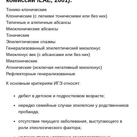
комиссии ILAE, 2001):
Тонико-клонические
Клонические (с легкими тоническими или без них)
Типичные и атипичные абсансы
Миоклонические абсансы
Тонические
Эпилептические спазмы
Генерализованный эпилептический миоклонус
Миоклонус век (с абсансами или без них)
Миатонические
Атонические (исключая негативный миоклонус)
Рефлекторные генерализованные
К основным критериям ИГЭ относят:
дебют в детском и подростковом возрасте;
нередко семейные случаи эпилепсии у родственников
пробанда;
отсутствие текущего заболевания, выступающего в
роли этиологического фактора;