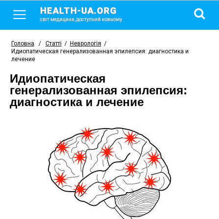
HEALTH-UA.ORG
світ медицини, доступний кожному
Головна
/
Статті
/
Неврологія
/
Идиопатическая генерализованная эпилепсия: диагностика и
лечение
Идиопатическая
генерализованная эпилепсия:
диагностика и лечение