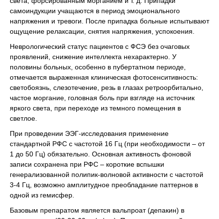
света, форсированным морганием и т. д. Припадки
самоиндукции учащаются в период эмоционального
напряжения и тревоги. После припадка больные испытывают
ощущение релаксации, снятия напряжения, успокоения.
Неврологический статус пациентов с ФСЭ без очаговых
проявлений, снижение интеллекта нехарактерно. У
половины больных, особенно в пубертатном периоде,
отмечается выраженная клиническая фотосенситивность:
светобоязнь, слезотечение, резь в глазах ретроорбитально,
частое моргание, головная боль при взгляде на источник
яркого света, при переходе из темного помещения в
светлое.
При проведении ЭЭГ-исследования применение
стандартной РФС с частотой 16 Гц (при необходимости – от
1 до 50 Гц) обязательно. Основная активность фоновой
записи сохранена при РФС – короткие вспышки
генерализованной полипик-волновой активности с частотой
3-4 Гц, возможно амплитудное преобладание паттернов в
одной из гемисфер.
Базовым препаратом является вальпроат (депакин) в