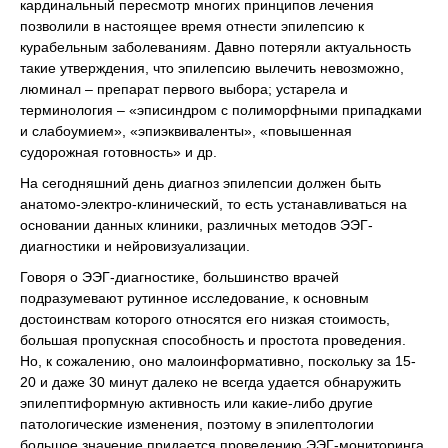
кардинальный пересмотр многих принципов лечения
позволили в настоящее время отнести эпилепсию к
курабельным заболеваниям. Давно потеряли актуальность
такие утверждения, что эпилепсию вылечить невозможно,
люминал – препарат первого выбора; устарела и
терминология – «эписиндром с полиморфными припадками
и слабоумием», «эпиэквиваленты», «повышенная
судорожная готовность» и др.
На сегодняшний день диагноз эпилепсии должен быть
анатомо-электро-клинический, то есть устанавливаться на
основании данных клиники, различных методов ЭЭГ-
диагностики и нейровизуализации.
Говоря о ЭЭГ-диагностике, большинство врачей
подразумевают рутинное исследование, к основным
достоинствам которого относятся его низкая стоимость,
большая пропускная способность и простота проведения.
Но, к сожалению, оно малоинформативно, поскольку за 15-
20 и даже 30 минут далеко не всегда удается обнаружить
эпилептиформную активность или какие-либо другие
патологические изменения, поэтому в эпилептологии
большое значение придается проведению ЭЭГ-мониторинга