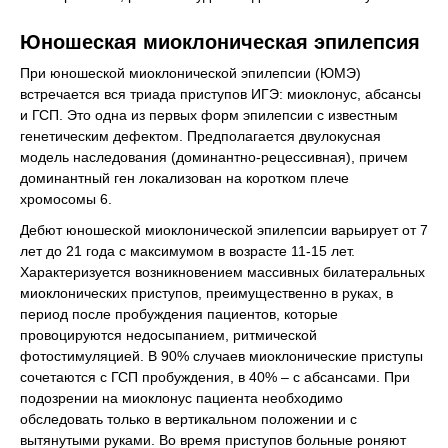
Юношеская миоклоническая эпилепсия
При юношеской миоклонической эпилепсии (ЮМЭ)
встречается вся триада приступов ИГЭ: миоклонус, абсансы
и ГСП. Это одна из первых форм эпилепсии с известным
генетическим дефектом. Предполагается двулокусная
модель наследования (доминантно-рецессивная), причем
доминантный ген локализован на коротком плече
хромосомы 6.
Дебют юношеской миоклонической эпилепсии варьирует от 7
лет до 21 года с максимумом в возрасте 11-15 лет.
Характеризуется возникновением массивных билатеральных
миоклонических приступов, преимущественно в руках, в
период после пробуждения пациентов, которые
провоцируются недосыпанием, ритмической
фотостимуляцией. В 90% случаев миоклонические приступы
сочетаются с ГСП пробуждения, в 40% – с абсансами. При
подозрении на миоклонус пациента необходимо
обследовать только в вертикальном положении и с
вытянутыми руками. Во время приступов больные роняют