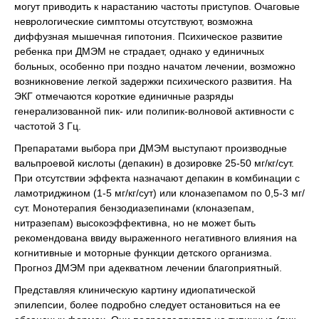
могут приводить к нарастанию частоты приступов. Очаговые
неврологические симптомы отсутствуют, возможна
диффузная мышечная гипотония. Психическое развитие
ребенка при ДМЭМ не страдает, однако у единичных
больных, особенно при поздно начатом лечении, возможно
возникновение легкой задержки психического развития. На
ЭКГ отмечаются короткие единичные разряды
генерализованной пик- или полипик-волновой активности с
частотой 3 Гц.
Препаратами выбора при ДМЭМ выступают производные
вальпроевой кислоты (депакин) в дозировке 25-50 мг/кг/сут.
При отсутствии эффекта назначают депакин в комбинации с
ламотриджином (1-5 мг/кг/сут) или клоназепамом по 0,5-3 мг/
сут. Монотерапия бензодиазепинами (клоназепам,
нитразепам) высокоэффективна, но не может быть
рекомендована ввиду выраженного негативного влияния на
когнитивные и моторные функции детского организма.
Прогноз ДМЭМ при адекватном лечении благоприятный.
Представляя клиническую картину идиопатической
эпилепсии, более подробно следует остановиться на ее