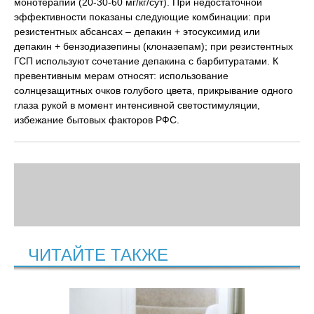
монотерапии (20-30-60 мг/кг/сут). При недостаточной
эффективности показаны следующие комбинации: при
резистентных абсансах – депакин + этосуксимид или
депакин + бензодиазепины (клоназепам); при резистентных
ГСП используют сочетание депакина с барбитуратами. К
превентивным мерам относят: использование
солнцезащитных очков голубого цвета, прикрывание одного
глаза рукой в момент интенсивной светостимуляции,
избежание бытовых факторов РФС.
ЧИТАЙТЕ ТАКЖЕ