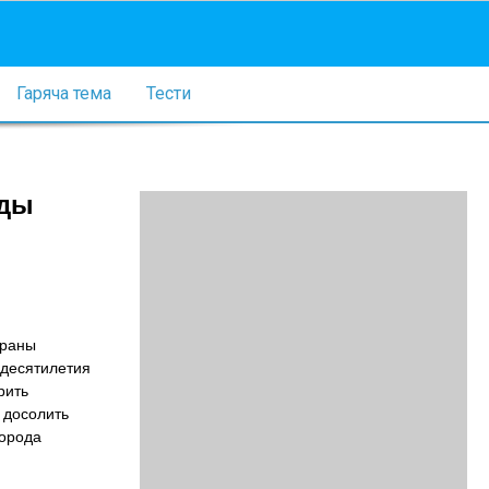
Гаряча тема
Тести
оды
траны
 десятилетия
рить
 досолить
города