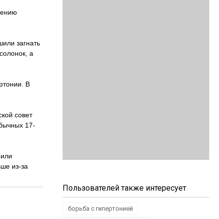
чению
шили загнать
солонок, а
ртонии. В
ской совет
обычных 17-
 или
ьше из-за
Пользователей также интересует
борьба с гипертонией