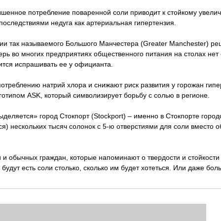
вышенное потребление поваренной соли приводит к стойкому увели
последствиями недуга как артериальная гипертензия.
ии так называемого Большого Манчестера (Greater Manchester) ре
ерь во многих предприятиях общественного питания на столах нет 
ится испрашивать ее у официанта.
отреблению натрий хлора и снижают риск развития у горожан гипе
готипом ASK, который символизирует борьбу с солью в регионе.
деляется» город Стокпорт (Stockport) – именно в Стокпорте город
ся) нескольких тысяч солонок с 5-ю отверстиями для соли вместо 
 и обычных граждан, которые напоминают о твердости и стойкости
будут есть соли столько, сколько им будет хотеться. Или даже бол