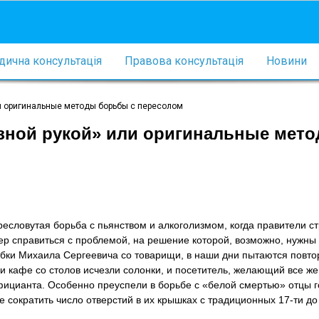
ична консультація
Правова консультація
Новини
ли оригинальные методы борьбы с пересолом
езной рукой» или оригинальные мет
словутая борьба с пьянством и алкоголизмом, когда правители с
ер справиться с проблемой, на решение которой, возможно, нужны
бки Михаила Сергеевича со товарищи, в наши дни пытаются повто
 и кафе со столов исчезли солонки, и посетитель, желающий все же
официанта. Особенно преуспели в борьбе с «белой смертью» отцы 
е сократить число отверстий в их крышках с традиционных 17-ти до