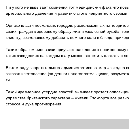
Ни у кого не вызывает сомнения тот медицинский факт, что по
артериального давления и развитию столь неприятного своими 
Однако власти нескольких городов, расположенных на территор
своих граждан к здоровому образу жизни «железной рукой»: теп
клиенту, возжелавшему добавить немного соли в блюдо, приход
Таким образом чиновники приучают население к пониженному п
таких заведениях на каждом шагу можно встретить плакаты с ло
В этом ряду запретительных административных мер «выгодно вы
заказал изготовление (за деньги налогоплательщиков, разумеет
ти.
Такой чрезмерное усердие властей вызывает протест оппозиции
упрямстве британского характера – жители Стокпорта все равно 
стресса и духа противоречия.