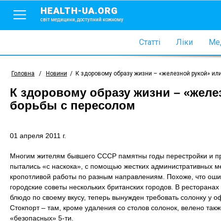
HEALTH-UA.ORG
світ медицини, доступний кожному
Статті
Ліки
Мед
Головна
/
Новини
/
К здоровому образу жизни – «железной рукой» и
К здоровому образу жизни – «жел
борьбы с пересолом
01 апреля 2011 г.
Многим жителям бывшего СССР памятны годы перестройки и пре
пытались «с наскока», с помощью жестких административных м
кропотливой работы по разным направлениям. Похоже, что оши
городские советы нескольких британских городов. В ресторанах
блюдо по своему вкусу, теперь вынужден требовать солонку у 
Стокпорт – там, кроме удаления со столов солонок, велено такж
«безопасных» 5-ти.