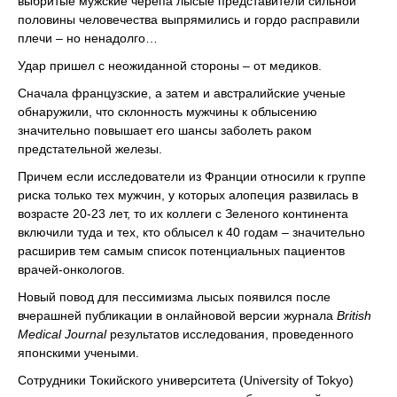
выбритые мужские черепа лысые представители сильной
половины человечества выпрямились и гордо расправили
плечи – но ненадолго…
Удар пришел с неожиданной стороны – от медиков.
Сначала французские, а затем и австралийские ученые
обнаружили, что склонность мужчины к облысению
значительно повышает его шансы заболеть раком
предстательной железы.
Причем если исследователи из Франции относили к группе
риска только тех мужчин, у которых алопеция развилась в
возрасте 20-23 лет, то их коллеги с Зеленого континента
включили туда и тех, кто облысел к 40 годам – значительно
расширив тем самым список потенциальных пациентов
врачей-онкологов.
Новый повод для пессимизма лысых появился после
вчерашней публикации в онлайновой версии журнала
British
Medical Journal
результатов исследования, проведенного
японскими учеными.
Сотрудники Токийского университета (University of Tokyo)