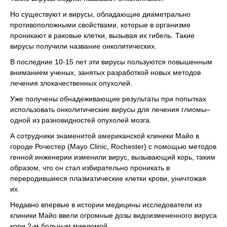
Но существуют и вирусы, обладающие диаметрально
противоположными свойствами, которые в организме
проникают в раковые клетки, вызывая их гибель. Такие
вирусы получили название онколитических.
В последние 10-15 лет эти вирусы пользуются повышенным
вниманием ученых, занятых разработкой новых методов
лечения злокачественных опухолей.
Уже получены обнадеживающие результаты при попытках
использовать онколитические вирусы для лечения глиомы–
одной из разновидностей опухолей мозга.
А сотрудники знаменитой американской клиники Майо в
городе Рочестер (Mayo Clinic, Rochester) с помощью методов
генной инженерии изменили вирус, вызывающий корь, таким
образом, что он стал избирательно проникать в
переродившиеся плазматические клетки крови, уничтожая
их.
Недавно впервые в истории медицины исследователи из
клиники Майо ввели огромные дозы видоизмененного вируса
кори 2-м больным миеломой.