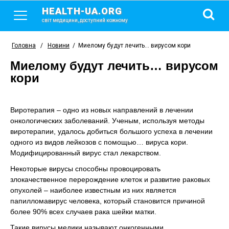
HEALTH-UA.ORG
світ медицини, доступний кожному
Головна
/
Новини
/
Миелому будут лечить… вирусом кори
Миелому будут лечить… вирусом
кори
Виротерапия – одно из новых направлений в лечении
онкологических заболеваний. Ученым, используя методы
виротерапии, удалось добиться большого успеха в лечении
одного из видов лейкозов с помощью… вируса кори.
Модифицированный вирус стал лекарством.
Некоторые вирусы способны провоцировать
злокачественное перерождение клеток и развитие раковых
опухолей – наиболее известным из них является
папилломавирус человека, который становится причиной
более 90% всех случаев рака шейки матки.
Такие вирусы медики называют онкогенными.