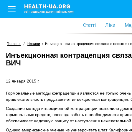
HEALTH-UA.ORG
світ медицини, доступний кожному
Статті
Ліки
Мед
Головна
/
Новини
/
Инъекционная контрацепция связана с повышенн
Инъекционная контрацепция связ
ВИЧ
12 января 2015 г.
Гормональные методы контрацепции являются не только очень 
привлекательность представляет инъекционная контрацепция. 
Создание метода инъекционной контрацепции позволило деся
гормональных средств, навсегда забыть о необходимости прини
обеспечивает надежную защиту от наступления нежелательной
Однако американские ученые из университета штат Калифорния в г