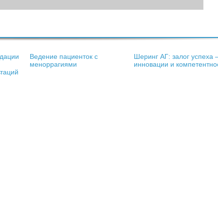
дации
Ведение пациенток с
Шеринг АГ: залог успеха 
меноррагиями
инновации и компетентно
ьтаций