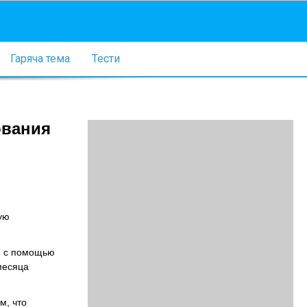
Гаряча тема
Тести
ования
ую
я c помощью
месяца
м, что