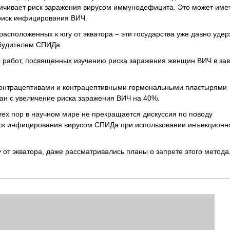
личивает риск заражения вирусом иммунодефицита. Это может име
 риск инфицирования ВИЧ.
расположенных к югу от экватора – эти государства уже давно уде
збудителем СПИДа.
 работ, посвященных изучению риска заражения женщин ВИЧ в зав
 контрацептивами и контрацептивными гормональными пластырями
ан с увеличение риска заражения ВИЧ на 40%.
тех пор в научном мире не прекращается дискуссия по поводу
иск инфицирования вирусом СПИДа при использовании инъекционн
у от экватора, даже рассматривались планы о запрете этого метода