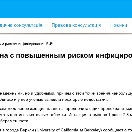
ична консультація
Правова консультація
Новини
ым риском инфицирования ВИЧ
ана с повышенным риском инфицир
надежными, но и удобными, причем с этой точки зрения наибольш
Однако и у нее ученые выявили некоторые недостатки…
ткам миллионов женщин планеты, предпочитающих предохранятьс
мать противозачаточные таблетки. Инъекция гормонов 1 раз в 2-3 
 беременности.
ороде Беркли (University of California at Berkeley) сообщают о то