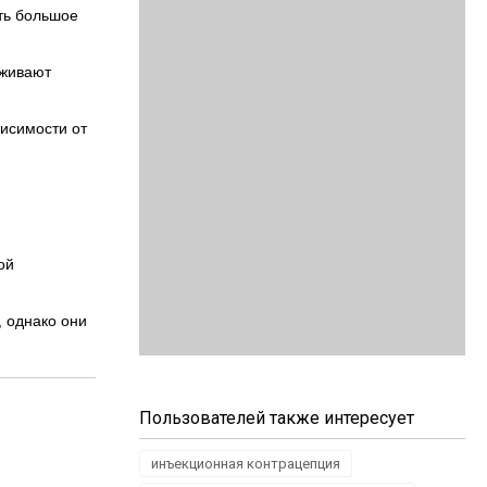
ть большое
рживают
исимости от
ой
, однако они
Пользователей также интересует
инъекционная контрацепция