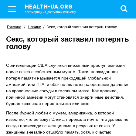
HEALTH-UA.ORG
світ медицини, доступний кожному
Головна
/
Новини
/
Секс, который заставил потерять голову
Секс, который заставил потерять
голову
С жительницей США случился внезапный приступ амнезии
после секса с собственным мужем. Такая неожиданная
потеря памяти называется преходящей глобальной
амнезией, или ПГА, и обычно является следствием давления
на кровеносные сосуды в головном мозге. Как правило,
причиной амнезии могут становятся энергичные действия,
бурная кишечная перистальтика или секс.
После бурной любви с мужем, американка, о которой
известно, что ее зовут Эллис, пережила нечто, что далеко не
всегда происходит с женщинами в результате секса. У
женщины внезапно отшибло память, хотя, к счастью,