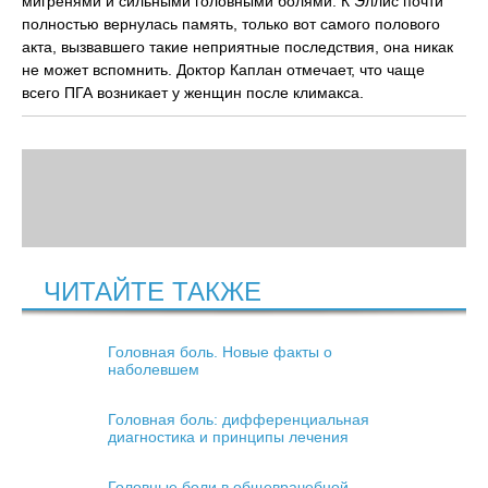
мигренями и сильными головными болями. К Эллис почти
полностью вернулась память, только вот самого полового
акта, вызвавшего такие неприятные последствия, она никак
не может вспомнить. Доктор Каплан отмечает, что чаще
всего ПГА возникает у женщин после климакса.
ЧИТАЙТЕ ТАКЖЕ
Головная боль. Новые факты о
наболевшем
Головная боль: дифференциальная
диагностика и принципы лечения
Головные боли в общеврачебной