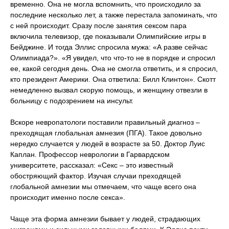
временно. Она не могла вспомнить, что происходило за
последние несколько лет, а также перестала запоминать, что
с ней происходит. Сразу после занятия сексом пара
включила телевизор, где показывали Олимпийские игры в
Бейджине. И тогда Эллис спросила мужа: «А разве сейчас
Олимпиада?». «Я увидел, что что-то не в порядке и спросил
ее, какой сегодня день. Она не смогла ответить, и я спросил,
кто президент Америки. Она ответила: Билл Клинтон». Скотт
немедленно вызвал скорую помощь, и женщину отвезли в
больницу с подозрением на инсульт.
Вскоре невропатологи поставили правильный диагноз –
преходящая глобальная амнезия (ПГА). Такое довольно
нередко случается у людей в возрасте за 50. Доктор Луис
Каплан. Профессор неврологии в Гарвардском
университете, рассказал: «Секс – это известный
обостряющий фактор. Изучая случаи преходящей
глобальной амнезии мы отмечаем, что чаще всего она
происходит именно после секса».
Чаще эта форма амнезии бывает у людей, страдающих