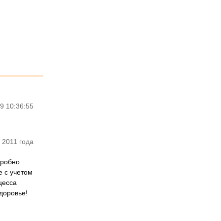
9 10:36:55
 2011 года
дробно
 с учетом
цесса
доровье!