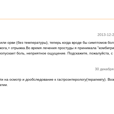
2013-12-2
или орви (без температуры), теперь когда вроде бы симптомов бол
жога,+ отрыжка.Во время лечения простуды я принимала "комбигри
попускает боль, неприятное ощущение. Подскажите, пожалуйста, с 
30 декабря
и на осмотр и дообследование к гастроэнтерологу(терапевту). Во
атии.