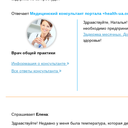
Отвечает
Медицинский консультант портала «health-ua.o
Здравствуйте, Наталья
необходимо предприним
Задержка месячных. До
здоровье!
Врач общей практики
Информация о консультанте
Все ответы консультанта
Спрашивает
Елена
:
Здравствуйте! Недавно у меня была температура, которая дер