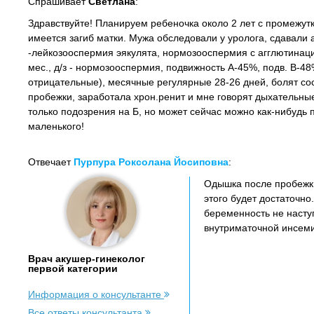
Спрашивает
Светлана
:
Здравствуйте! Планируем ребеночка около 2 лет с промежутк
имеется загиб матки. Мужа обследовали у уролога, сдавали а
-лейкозооспермия эякулята, нормозооспермия с агглютинац
мес., д/з - нормозооспермия, подвижность А-45%, подв. В-48
отрицательные), месячные регулярные 28-26 дней, болят со
пробежки, заработала хрон.ренит и мне говорят дыхательные
только подозрения на Б, но может сейчас можно как-нибудь 
маленького!
Отвечает
Пурпура Роксолана Йосиповна
:
Одышка после пробежки
этого будет достаточно
беременность не насту
внутриматочной инсеми
Врач акушер-гинеколог
первой категории
Информация о консультанте
Все ответы консультанта