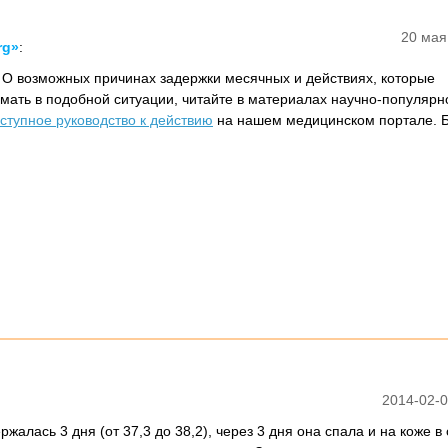
20 мая
rg»
:
! О возможных причинах задержки месячных и действиях, которые
ать в подобной ситуации, читайте в материалах научно-популярн
ступное руководство к действию
на нашем медицинском портале. Б
2014-02-0
жалась 3 дня (от 37,3 до 38,2), через 3 дня она спала и на коже в