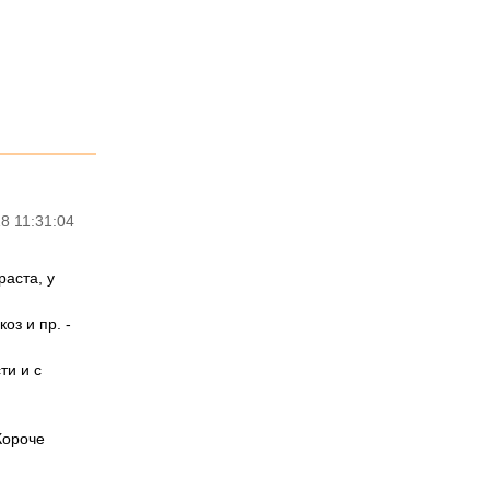
8 11:31:04
аста, у
оз и пр. -
!
ти и с
Короче