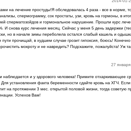
2014-01-2
ами на лечение простуды!Я обследовалась 4 раза - все в норме, т
нализы, спермограмму, сок простаты, узи, кровь на гормоны, в ито
ией сперматозойдов и гормональное нарушение. Прошли курс лече
%. И снова курс лечения месяц. Сейчас у меня 5 день задержки (те
ски, но в начале зимы переболела остался слабый кашель и одышк
 пути прочищай, в худшем случае грозит гипоксия, боюсь! Конечно
прочистить мокроту и не навредить? Подскажите, пожалуйста! Уж та
27 января
 наблюдается и у здорового человека! Примите отхаркивающее ср
. Для установления факта беременности сдайте кровь на ХГЧ. Если
пит на протяжении 3 мес. открытой половой жизни, тогда советую 
нации. Успехов Вам!