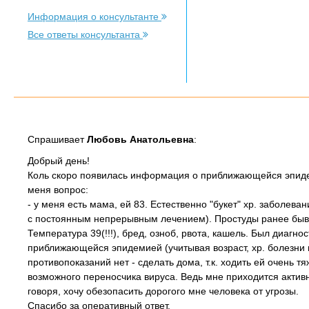
Информация о консультанте
Все ответы консультанта
Спрашивает
Любовь Анатольевна
:
Добрый день!
Коль скоро появилась информация о приближающейся эпидем
меня вопрос:
- у меня есть мама, ей 83. Естественно "букет" хр. заболев
с постоянным непрерывным лечением). Простуды ранее бывал
Температура 39(!!!), бред, озноб, рвота, кашель. Был диагно
приближающейся эпидемией (учитывая возраст, хр. болезни 
противопоказаний нет - сделать дома, т.к. ходить ей очень 
возможного переносчика вируса. Ведь мне приходится актив
говоря, хочу обезопасить дорогого мне человека от угрозы.
Спасибо за оперативный ответ.