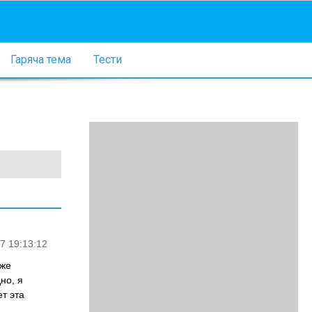
Гаряча тема
Тести
7 19:13:12
Уже
но, я
т эта