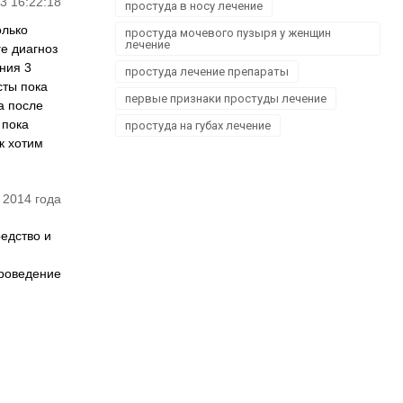
3 16:22:18
простуда в носу лечение
олько
простуда мочевого пузыря у женщин
лечение
ге диагноз
ния 3
простуда лечение препараты
сты пока
первые признаки простуды лечение
а после
 пока
простуда на губах лечение
к хотим
 2014 года
едство и
проведение