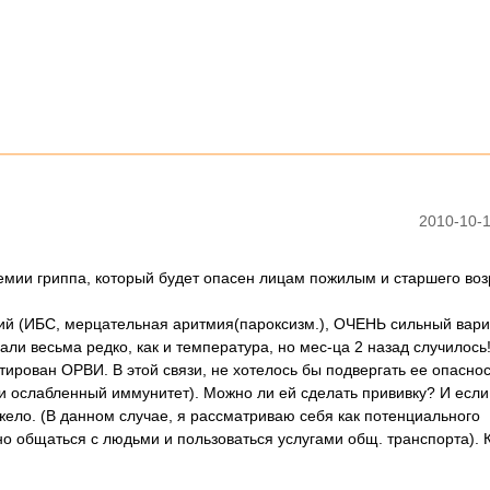
2010-10-1
ии гриппа, который будет опасен лицам пожилым и старшего возр
аний (ИБС, мерцательная аритмия(пароксизм.), ОЧЕНЬ сильный варик
и весьма редко, как и температура, но мес-ца 2 назад случилось
стирован ОРВИ. В этой связи, не хотелось бы подвергать ее опаснос
и ослабленный иммунитет). Можно ли ей сделать прививку? И если
тяжело. (В данном случае, я рассматриваю себя как потенциального
но общаться с людьми и пользоваться услугами общ. транспорта). 