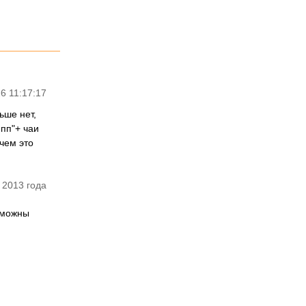
6 11:17:17
ьше нет,
пп"+ чаи
чем это
 2013 года
зможны