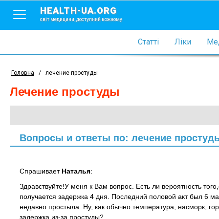
HEALTH-UA.ORG
світ медицини, доступний кожному
Статті
Ліки
Мед
Головна
/
лечение простуды
лечение простуды
Вопросы и ответы по: лечение простуд
Спрашивает
Наталья
:
Здравствуйте!У меня к Вам вопрос. Есть ли вероятность тог
получается задержка 4 дня. Последний половой акт был 6 ма
недавно простыла. Ну, как обычно температура, насморк, го
задержка из-за простуды?