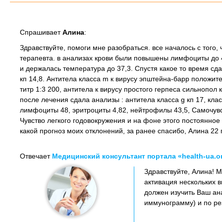
Спрашивает
Алина
:
Здравствуйте, помоги мне разобраться. все началось с того, 
терапевта. в анализах крови были повышены лимфоциты до 4
и держалась температура до 37,3. Спустя какое то время сд
кп 14,8. Антитела класса m к вирусу эпштейна-барр положите
титр 1:3 200, антитела к вирусу простого герпеса сильнопол 
после лечения сдала анализы : антитела класса g кп 17, класса
лимфоциты 48, эритроциты 4,82, нейтрофилы 43,5, Самочув
Чувство легкого годовокружения и на фоне этого постоянное ч
какой прогноз моих отклонений, за ранее спасибо, Алина 22 
Отвечает
Медицинский консультант портала «health-ua.o
Здравствуйте, Алина! 
активация нескольких 
должен изучить Ваш ан
иммунограмму) и по рез