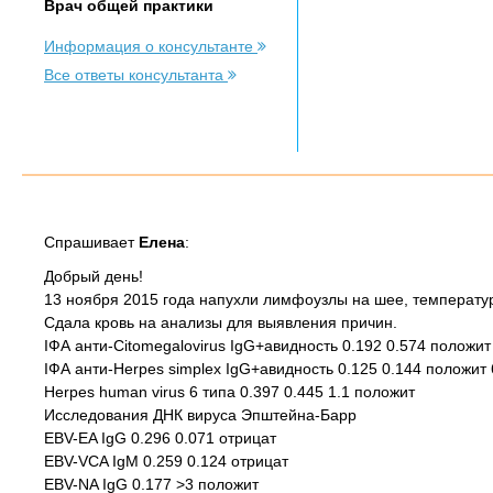
Врач общей практики
Информация о консультанте
Все ответы консультанта
Спрашивает
Елена
:
Добрый день!
13 ноября 2015 года напухли лимфоузлы на шее, температу
Сдала кровь на анализы для выявления причин.
ІФА анти-Citomegalovirus IgG+авидность 0.192 0.574 положи
ІФА анти-Herpes simplex IgG+авидность 0.125 0.144 положит
Herpes human virus 6 типа 0.397 0.445 1.1 положит
Исследования ДНК вируса Эпштейна-Барр
EBV-EA IgG 0.296 0.071 отрицат
EBV-VCA IgM 0.259 0.124 отрицат
EBV-NA IgG 0.177 >3 положит