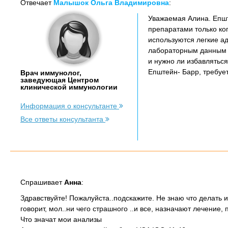
Отвечает
Малышок Ольга Владимировна
:
Уважаемая Алина. Епш
препаратами только ког
используются легкие а
лабораторным данным н
и нужно ли избавляться
Епштейн- Барр, требуе
Врач иммунолог,
заведующая Центром
клинической иммунологии
Информация о консультанте
Все ответы консультанта
Спрашивает
Анна
:
Здравствуйте! Пожалуйста..подскажите. Не знаю что делать и
говорит, мол..ни чего страшного ..и все, назначают лечение, 
Что значат мои анализы