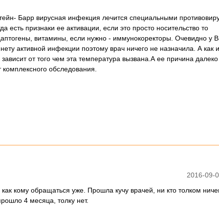
тейн- Барр вирусная инфекция лечится специальными противовир
да есть признаки ее активации, если это просто носительство то
даптогены, витамины, если нужно - иммунокоректоры. Очевидно у В
ету активной инфекции поэтому врач ничего не назначила. А как 
 зависит от того чем эта температура вызвана.А ее причина далеко
т комплексного обследования.
2016-09-0
 как кому обращаться уже. Прошла кучу врачей, ни кто толком ниче
прошло 4 месяца, толку нет.