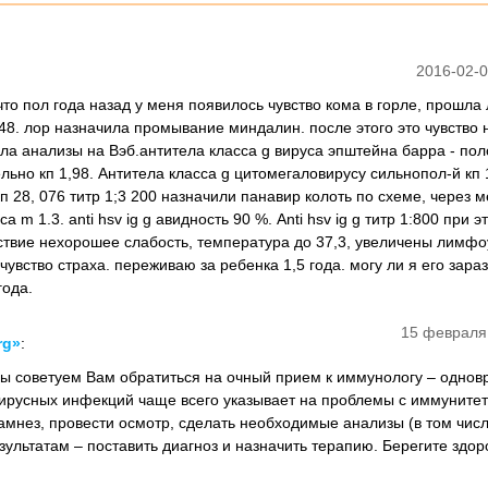
2016-02-0
что пол года назад у меня появилось чувство кома в горле, прошла
8. лор назначила промывание миндалин. после этого это чувство
ала анализы на Вэб.антитела класса g вируса эпштейна барра - по
льно кп 1,98. Антитела класса g цитомегаловирусу сильнопол-й кп 
кп 28, 076 титр 1;3 200 назначили панавир колоть по схеме, через 
 m 1.3. anti hsv ig g авидность 90 %. Anti hsv ig g титр 1:800 при э
ствие нехорошее слабость, температура до 37,3, увеличены лимфо
увство страха. переживаю за ребенка 1,5 года. могу ли я его зараз
года.
15 февраля
rg»
:
Мы советуем Вам обратиться на очный прием к иммунологу – одно
вирусных инфекций чаще всего указывает на проблемы с иммунитет
амнез, провести осмотр, сделать необходимые анализы (в том числ
ультатам – поставить диагноз и назначить терапию. Берегите здор