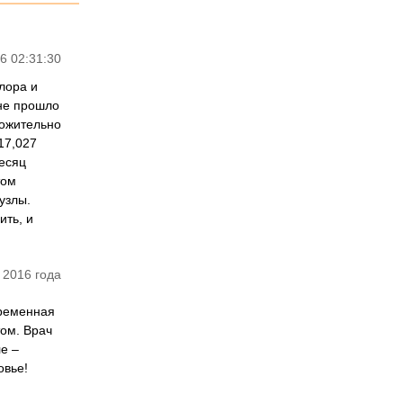
6 02:31:30
 лора и
 не прошло
ложительно
17,027
месяц
том
узлы.
ить, и
 2016 года
временная
ом. Врач
е –
овье!