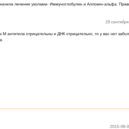
азначила лечение уколами- Иммуноглобулин и Аллокин-альфа. Пра
29 сентября
м М антитела отрицательны и ДНК отрицательно, то у вас нет забо
а.
2015-08-0