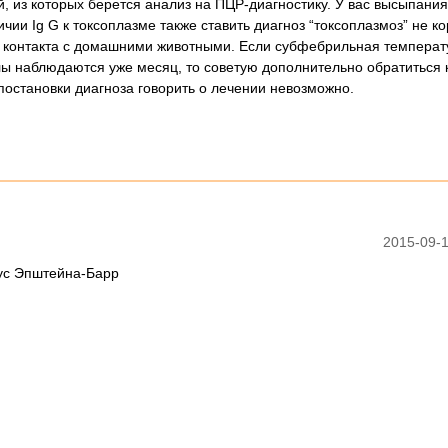
, из которых берется анализ на ПЦР-диагностику. У вас высыпания
ии Ig G к токсоплазме также ставить диагноз “токсоплазмоз” не ко
 контакта с домашними животными. Если субфебрильная температ
 наблюдаются уже месяц, то советую дополнительно обратиться 
 постановки диагноза говорить о лечении невозможно.
2015-09-1
рус Эпштейна-Барр