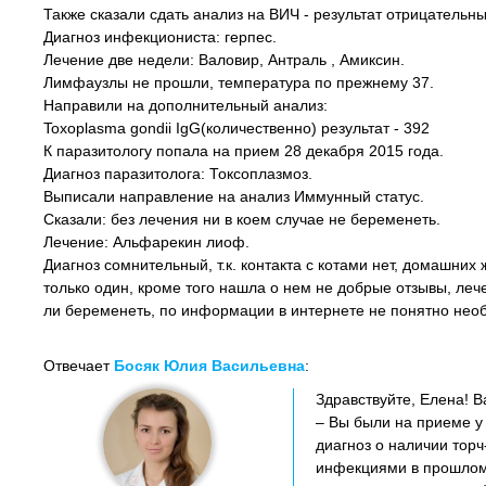
Также сказали сдать анализ на ВИЧ - результат отрицательны
Диагноз инфекциониста: герпес.
Лечение две недели: Валовир, Антраль , Амиксин.
Лимфаузлы не прошли, температура по прежнему 37.
Направили на дополнительный анализ:
Toxoplasma gondii IgG(количественно) результат - 392
К паразитологу попала на прием 28 декабря 2015 года.
Диагноз паразитолога: Токсоплазмоз.
Выписали направление на анализ Иммунный статус.
Сказали: без лечения ни в коем случае не беременеть.
Лечение: Альфарекин лиоф.
Диагноз сомнительный, т.к. контакта с котами нет, домашних
только один, кроме того нашла о нем не добрые отзывы, леч
ли беременеть, по информации в интернете не понятно необ
Отвечает
Босяк Юлия Васильевна
:
Здравствуйте, Елена! 
– Вы были на приеме у
диагноз о наличии торч
инфекциями в прошлом и