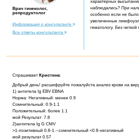
характерных высыпаний
наблюдались? При налич
Врач гинеколог,
репродуктолог
особенно если не было
увеличенные лимфоузлы
Информация о консультанте
гематологу. Без четкой
Все ответы консультанта
Спрашивает
Кристина
:
Добрый день! расшифруйте пожалуйста анализ крови на ви
1) антитела Ig EBV EBNA
Норма: Негативный: менее 0.9
Сомнительный: 0.9-1.1
Положительный: более 1.1
мой Результат: 7.8
2)антитела Ig G CMV
>1-позитивный 0.8-1.--сомнительный <0.8-негативный
мой результат 0.57