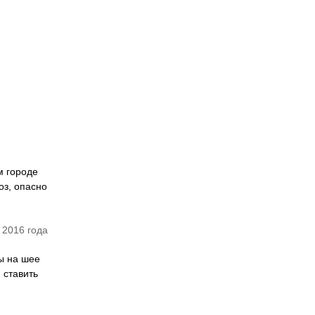
м городе
оз, опасно
.
 2016 года
ы на шее
 ставить