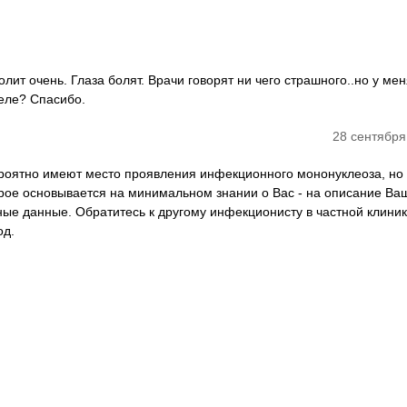
ит очень. Глаза болят. Врачи говорят ни чего страшного..но у мен
деле? Спасибо.
28 сентября
ероятно имеют место проявления инфекционного мононуклеоза, но 
рое основывается на минимальном знании о Вас - на описание Ва
ные данные. Обратитесь к другому инфекционисту в частной клиник
од.