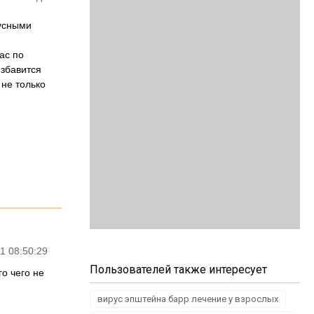
усными
ас по
избавится
 не только
1 08:50:29
Пользователей также интересует
го чего не
вирус эпштейна барр лечение у взрослых