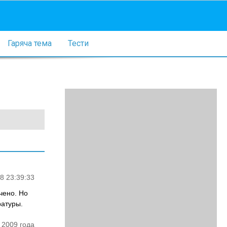
Гаряча тема
Тести
8 23:39:33
чено. Но
ратуры.
 2009 года