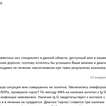
й.
 животных нет, специалист в данной области, доступный мне в наше
ение дорогое, поэтому хотелось бы услышать Ваше мнение и диагн
ходимо ли лечение таксоплазмоза при таких результатах анализов
14 января
Ваша ситуация мне совершенно не понятна. Увеличились лимфоузл
 ЛОРа, проверили горло? По методу ИФА на наличие антител к Ig G
-инфекции невозможно. Наличие Ig G свидетельствует о контакте с
 в лечении не нуждается. Диагноз “герпес’ ставится при наличии